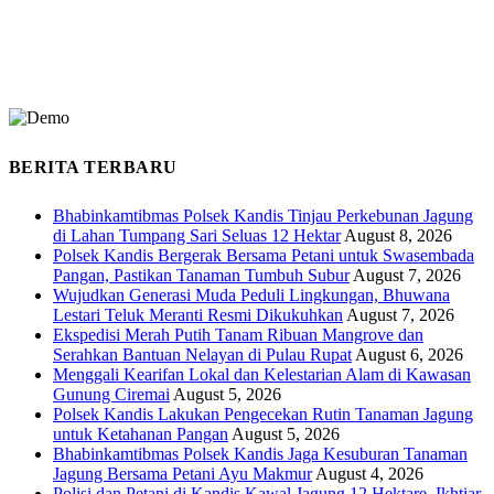
BERITA TERBARU
Bhabinkamtibmas Polsek Kandis Tinjau Perkebunan Jagung
di Lahan Tumpang Sari Seluas 12 Hektar
August 8, 2026
Polsek Kandis Bergerak Bersama Petani untuk Swasembada
Pangan, Pastikan Tanaman Tumbuh Subur
August 7, 2026
Wujudkan Generasi Muda Peduli Lingkungan, Bhuwana
Lestari Teluk Meranti Resmi Dikukuhkan
August 7, 2026
Ekspedisi Merah Putih Tanam Ribuan Mangrove dan
Serahkan Bantuan Nelayan di Pulau Rupat
August 6, 2026
Menggali Kearifan Lokal dan Kelestarian Alam di Kawasan
Gunung Ciremai
August 5, 2026
Polsek Kandis Lakukan Pengecekan Rutin Tanaman Jagung
untuk Ketahanan Pangan
August 5, 2026
Bhabinkamtibmas Polsek Kandis Jaga Kesuburan Tanaman
Jagung Bersama Petani Ayu Makmur
August 4, 2026
Polisi dan Petani di Kandis Kawal Jagung 12 Hektare, Ikhtiar