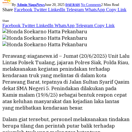
By
Admin SiagaNews
June 20, 2025
No Comments
2 Mins Read
DAERAH
Share
Facebook
Twitter
LinkedIn
Telegram
WhatsApp
Copy Link
Share
Facebook
Twitter
LinkedIn
WhatsApp
Telegram
Copy Link
Perawang-siaganews.id – Jumat (20/6/2025) Unit Lalu
Lintas Polsek Tualang, jajaran Polres Siak, Polda Riau,
melaksanakan kegiatan penindakan terhadap
kendaraan truk yang melintas di dalam kota
Perawang Barat, tepatnya di Jalan Sultan Syarif Qasim
dekat SMA Negeri 5. Penindakan dilakukan pada
Kamis malam (19/6/25) sebagai bentuk respon cepat
atas keluhan masyarakat dan kejadian laka lantas
yang melibatkan kendaraan besar.
Dalam giat tersebut, personel melaksanakan tindakan
berupa tilang dan perintah putar balik terhadap