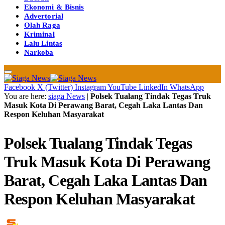
Ekonomi & Bisnis
Advertorial
Olah Raga
Kriminal
Lalu Lintas
Narkoba
Facebook
X (Twitter)
Instagram
YouTube
LinkedIn
WhatsApp
You are here:
siaga News
|
Polsek Tualang Tindak Tegas Truk
Masuk Kota Di Perawang Barat, Cegah Laka Lantas Dan
Respon Keluhan Masyarakat
Polsek Tualang Tindak Tegas
Truk Masuk Kota Di Perawang
Barat, Cegah Laka Lantas Dan
Respon Keluhan Masyarakat