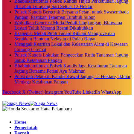
Bhabinkamtibmas Polsek Kandis Tinjau Perkebunan Jagung
di Lahan Tumpang Sari Seluas 12 Hektar
Polsek Kandis Bergerak Bersama Petani untuk Swasembada
Pangan, Pastikan Tanaman Tumbuh Subur
Wujudkan Generasi Muda Peduli Lingkungan, Bhuwana
Lestari Teluk Meranti Resmi Dikukuhkan
Ekspedisi Merah Putih Tanam Ribuan Mangrove dan
Serahkan Bantuan Nelayan di Pulau Rupat
Menggali Kearifan Lokal dan Kelestarian Alam di Kawasan
Gunung Ciremai
Polsek Kandis Lakukan Pengecekan Rutin Tanaman Jagung
untuk Ketahanan Pangan
Bhabinkamtibmas Polsek Kandis Jaga Kesuburan Tanaman
Jagung Bersama Petani Ayu Makmur
Polisi dan Petani di Kandis Kawal Jagung 12 Hektare, Ikhtiar
Menjaga Ketahanan Pangan
Facebook
X (Twitter)
Instagram
YouTube
LinkedIn
WhatsApp
Home
Pemerintah
Daerah