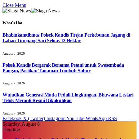
Close Menu
What's Hot
Bhabinkamtibmas Polsek Kandis Tinjau Perkebunan Jagung di
Lahan Tumpang Sari Seluas 12 Hektar
August 8, 2026
Polsek Kandis Bergerak Bersama Petani untuk Swasembada
Pangan, Pastikan Tanaman Tumbuh Subur
August 7, 2026
Wujudkan Generasi Muda Peduli Lingkungan, Bhuwana Lestari
Teluk Meranti Resmi Dikukuhkan
August 7, 2026
Facebook
X (Twitter)
Instagram
YouTube
WhatsApp
RSS
Saturday, August 8
Trending