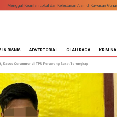
Polsek Kandis Lakukan Pengecekan Rutin Tanaman Jagung untuk Ketahanan Pangan
 & BISNIS
ADVERTORIAL
OLAH RAGA
KRIMINA
t, Kasus Curanmor di TPU Perawang Barat Terungkap