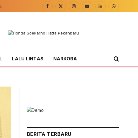
Facebook
X
Instagram
YouTube
LinkedIn
WhatsApp
(Twitter)
L
LALU LINTAS
NARKOBA
BERITA TERBARU