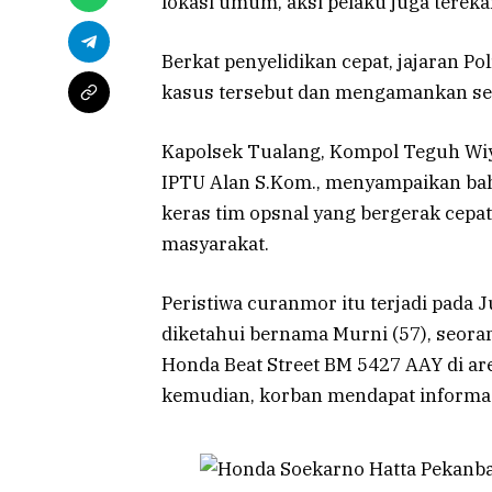
lokasi umum, aksi pelaku juga tereka
Berkat penyelidikan cepat, jajaran P
kasus tersebut dan mengamankan seo
Kapolsek Tualang, Kompol Teguh Wiyo
IPTU Alan S.Kom., menyampaikan bah
keras tim opsnal yang bergerak cepat
masyarakat.
Peristiwa curanmor itu terjadi pada 
diketahui bernama Murni (57), seora
Honda Beat Street BM 5427 AAY di ar
kemudian, korban mendapat informasi