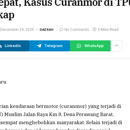
epat, Kasus Curanmor di T
kap
December 24, 2025
No Comments
3 Mins Read
DAERAH
LinkedIn
Telegram
WhatsApp
rian kendaraan bermotor (curanmor) yang terjadi di
Muslim Jalan Raya Km 8, Desa Perawang Barat,
sempat menghebohkan masyarakat. Selain terjadi di