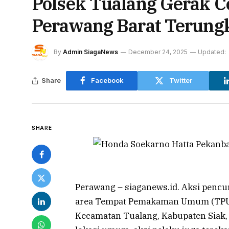
Polsek Tualang Gerak C
Perawang Barat Terung
By
Admin SiagaNews
December 24, 2025
Updated:
Share
Facebook
Twitter
SHARE
Perawang – siaganews.id. Aksi pencu
area Tempat Pemakaman Umum (TPU) 
Kecamatan Tualang, Kabupaten Siak, 