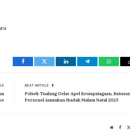
Facebook
Twitter
LinkedIn
Telegram
WhatsAp
LE
NEXT ARTICLE
ma
Polsek Tualang Gelar Apel Kesiapsiagaan, Ratusa
ve
Personel Amankan Ibadah Malam Natal 2025
Website
Face