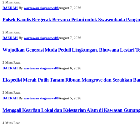
2 Mins Read
DAERAH
By
wartawan siaganews08
August 7, 2026
Polsek Kandis Bergerak Bersama Petani untuk Swasembada Pang
2 Mins Read
DAERAH
By
wartawan siaganews08
August 7, 2026
Wujudkan Generasi Muda Peduli Lingkungan, Bhuwana Lestari T
3 Mins Read
DAERAH
By
wartawan siaganews08
August 6, 2026
Ekspedisi Merah Putih Tanam Ribuan Mangrove dan Serahkan Ban
3 Mins Read
DAERAH
By
wartawan siaganews08
August 5, 2026
Menggali Kearifan Lokal dan Kelestarian Alam di Kawasan Gunun
4 Mins Read