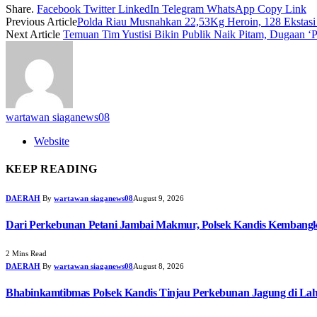
Share.
Facebook
Twitter
LinkedIn
Telegram
WhatsApp
Copy Link
Previous Article
Polda Riau Musnahkan 22,53Kg Heroin, 128 Ekstasi
Next Article
Temuan Tim Yustisi Bikin Publik Naik Pitam, Dugaan ‘P
wartawan siaganews08
Website
KEEP READING
DAERAH
By
wartawan siaganews08
August 9, 2026
Dari Perkebunan Petani Jambai Makmur, Polsek Kandis Kembang
2 Mins Read
DAERAH
By
wartawan siaganews08
August 8, 2026
Bhabinkamtibmas Polsek Kandis Tinjau Perkebunan Jagung di Lah