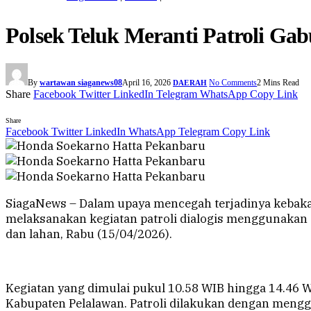
Polsek Teluk Meranti Patroli Ga
By
wartawan siaganews08
April 16, 2026
No Comments
2 Mins Read
DAERAH
Share
Facebook
Twitter
LinkedIn
Telegram
WhatsApp
Copy Link
Share
Facebook
Twitter
LinkedIn
WhatsApp
Telegram
Copy Link
SiagaNews – Dalam upaya mencegah terjadinya kebakar
melaksanakan kegiatan patroli dialogis menggunakan
dan lahan, Rabu (15/04/2026).
Kegiatan yang dimulai pukul 10.58 WIB hingga 14.46 W
Kabupaten Pelalawan. Patroli dilakukan dengan mengg