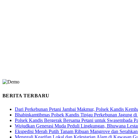
BERITA TERBARU
Dari Perkebunan Petani Jambai Makmur, Polsek Kandis Kem
Bhabinkamtibmas Polsek Kandis Tinjau Perkebunan Jagung di
Polsek Kandis Bergerak Bersama Petani untuk Swasembada P
Wujudkan Generasi Muda Peduli Lingkungan, Bhuwana Lestar
Ekspedisi Merah Putih Tanam Ribuan Mangrove dan Serahkan
Menggali Kearifan Lokal dan Kelestarian Alam di Kawasan G