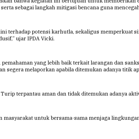
jelaskan bahwa kegiatan ini bertujuan untuk memberik
 serta sebagai langkah mitigasi bencana guna mencega
 dini terhadap potensi karhutla, sekaligus memperkuat s
sif,” ujar IPDA Vicki.
n pemahaman yang lebih baik terkait larangan dan san
n segera melaporkan apabila ditemukan adanya titik ap
n Turip terpantau aman dan tidak ditemukan adanya akti
an masyarakat untuk bersama-sama menjaga lingkungan