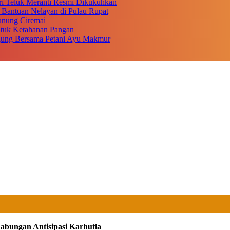
i Teluk Meranti Resmi Dikukuhkan
 Bantuan Nelayan di Pulau Rupat
unung Ciremai
ntuk Ketahanan Pangan
gung Bersama Petani Ayu Makmur
Gabungan Antisipasi Karhutla