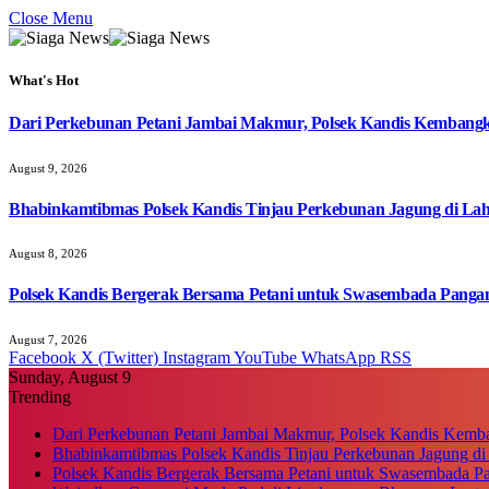
Close Menu
What's Hot
Dari Perkebunan Petani Jambai Makmur, Polsek Kandis Kembang
August 9, 2026
Bhabinkamtibmas Polsek Kandis Tinjau Perkebunan Jagung di Lah
August 8, 2026
Polsek Kandis Bergerak Bersama Petani untuk Swasembada Pang
August 7, 2026
Facebook
X (Twitter)
Instagram
YouTube
WhatsApp
RSS
Sunday, August 9
Trending
Dari Perkebunan Petani Jambai Makmur, Polsek Kandis Kem
Bhabinkamtibmas Polsek Kandis Tinjau Perkebunan Jagung di
Polsek Kandis Bergerak Bersama Petani untuk Swasembada P