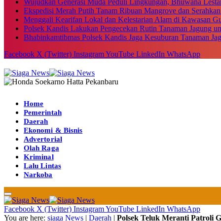
Wujudkan Generasi Muda Peduli Lingkungan, Bhuwana Lestar
Ekspedisi Merah Putih Tanam Ribuan Mangrove dan Serahkan
Menggali Kearifan Lokal dan Kelestarian Alam di Kawasan G
Polsek Kandis Lakukan Pengecekan Rutin Tanaman Jagung u
Bhabinkamtibmas Polsek Kandis Jaga Kesuburan Tanaman Ja
Facebook
X (Twitter)
Instagram
YouTube
LinkedIn
WhatsApp
Home
Pemerintah
Daerah
Ekonomi & Bisnis
Advertorial
Olah Raga
Kriminal
Lalu Lintas
Narkoba
Facebook
X (Twitter)
Instagram
YouTube
LinkedIn
WhatsApp
You are here:
siaga News
|
Daerah
|
Polsek Teluk Meranti Patroli 