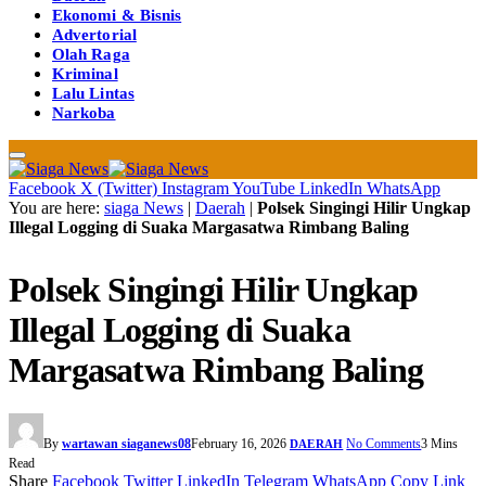
Ekonomi & Bisnis
Advertorial
Olah Raga
Kriminal
Lalu Lintas
Narkoba
Facebook
X (Twitter)
Instagram
YouTube
LinkedIn
WhatsApp
You are here:
siaga News
|
Daerah
|
Polsek Singingi Hilir Ungkap
Illegal Logging di Suaka Margasatwa Rimbang Baling
Polsek Singingi Hilir Ungkap
Illegal Logging di Suaka
Margasatwa Rimbang Baling
By
wartawan siaganews08
February 16, 2026
No Comments
3 Mins
DAERAH
Read
Share
Facebook
Twitter
LinkedIn
Telegram
WhatsApp
Copy Link