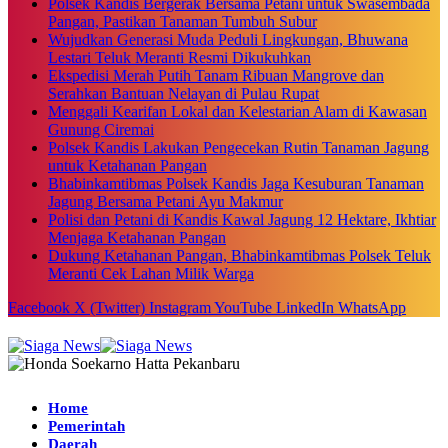
Polsek Kandis Bergerak Bersama Petani untuk Swasembada
Pangan, Pastikan Tanaman Tumbuh Subur
Wujudkan Generasi Muda Peduli Lingkungan, Bhuwana
Lestari Teluk Meranti Resmi Dikukuhkan
Ekspedisi Merah Putih Tanam Ribuan Mangrove dan
Serahkan Bantuan Nelayan di Pulau Rupat
Menggali Kearifan Lokal dan Kelestarian Alam di Kawasan
Gunung Ciremai
Polsek Kandis Lakukan Pengecekan Rutin Tanaman Jagung
untuk Ketahanan Pangan
Bhabinkamtibmas Polsek Kandis Jaga Kesuburan Tanaman
Jagung Bersama Petani Ayu Makmur
Polisi dan Petani di Kandis Kawal Jagung 12 Hektare, Ikhtiar
Menjaga Ketahanan Pangan
Dukung Ketahanan Pangan, Bhabinkamtibmas Polsek Teluk
Meranti Cek Lahan Milik Warga
Facebook
X (Twitter)
Instagram
YouTube
LinkedIn
WhatsApp
Home
Pemerintah
Daerah