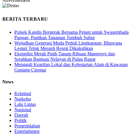
Advertisement
BERITA TERBARU
Polsek Kandis Bergerak Bersama Petani untuk Swasembada
Pangan, Pastikan Tanaman Tumbuh Subur
Wujudkan Generasi Muda Peduli Lingkungan, Bhuwana
Lestari Teluk Meranti Resmi Dikukuhkan
Ekspedisi Merah Putih Tanam Ribuan Mangrove dan
Serahkan Bantuan Nelayan di Pulau Rupat
Menggali Kearifan Lokal dan Kelestarian Alam di Kawasan
Gunung Ciremai
News
Kriminal
Narkoba
Lalu Lintas
Nasional
Daerah
Politik
Pemerintahan
Entertainmen