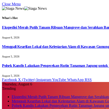
Close Menu
What's Hot
Ekspedisi Merah Putih Tanam Ribuan Mangrove dan Serahkan Ban
August 6, 2026
Menggali Kearifan Lokal dan Kelestarian Alam di Kawasan Gunun
August 5, 2026
Polsek Kandis Lakukan Pengecekan Rutin Tanaman Jagung untuk
August 5, 2026
Facebook
X (Twitter)
Instagram
YouTube
WhatsApp
RSS
Thursday, August 6
Trending
Ekspedisi Merah Putih Tanam Ribuan Mangrove dan Serahkan
Menggali Kearifan Lokal dan Kelestarian Alam di Kawasan G
Polsek Kandis Lakukan Pengecekan Rutin Tanaman Jagung u