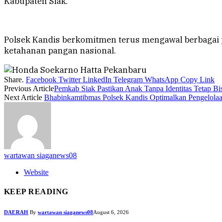
Kabupaten Siak.
Polsek Kandis berkomitmen terus mengawal berbagai
ketahanan pangan nasional.
Share.
Facebook
Twitter
LinkedIn
Telegram
WhatsApp
Copy Link
Previous Article
Pemkab Siak Pastikan Anak Tanpa Identitas Tetap B
Next Article
Bhabinkamtibmas Polsek Kandis Optimalkan Pengelol
wartawan siaganews08
Website
KEEP READING
DAERAH
By
wartawan siaganews08
August 6, 2026