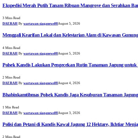
Ekspedisi Merah Putih Tanam Ribuan Mangrove dan Serahkan Ban
3 Mins Read
DAERAH
By
wartawan siaganews08
August 5, 2026
Menggali Kearifan Lokal dan Kelestarian Alam di Kawasan Gunun
4 Mins Read
DAERAH
By
wartawan siaganews08
August 5, 2026
Polsek Kandis Lakukan Pengecekan Rutin Tanaman Jagung untuk
2 Mins Read
DAERAH
By
wartawan siaganews08
August 4, 2026
Bhabinkamtibmas Polsek Kandis Jaga Kesuburan Tanaman Jagun
1 Min Read
DAERAH
By
wartawan siaganews08
August 3, 2026
Polisi dan Petani di Kandis Kawal Jagung 12 Hektare, Ikhtiar Men
2 Mins Read