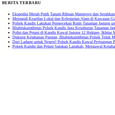
BERITA TERBARU
Ekspedisi Merah Putih Tanam Ribuan Mangrove dan Serahkan
Menggali Kearifan Lokal dan Kelestarian Alam di Kawasan G
Polsek Kandis Lakukan Pengecekan Rutin Tanaman Jagung u
Bhabinkamtibmas Polsek Kandis Jaga Kesuburan Tanaman Ja
Polisi dan Petani di Kandis Kawal Jagung 12 Hektare, Ikhtia
Dukung Ketahanan Pangan, Bhabinkamtibmas Polsek Teluk M
Dari Ladang untuk Negeri! Polsek Kandis Kawal Perjuangan
Polsek Kandis dan Petani Satukan Langkah, Mengawal Ketah