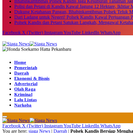
Bhabinkamtibmas Polsek Kandis Jaga Kesuburan Tanaman Ja
Polisi dan Petani di Kandis Kawal Jagung 12 Hektare, Ikhtia
Dukung Ketahanan Pangan, Bhabinkamtibmas Polsek Teluk M
Dari Ladang untuk Negeri! Polsek Kandis Kawal Perjuangan
Polsek Kandis dan Petani Satukan Langkah, Mengawal Ketah
Facebook
X (Twitter)
Instagram
YouTube
LinkedIn
WhatsApp
Home
Pemerintah
Daerah
Ekonomi & Bisnis
Advertorial
Olah Raga
Kriminal
Lalu Lintas
Narkoba
Facebook
X (Twitter)
Instagram
YouTube
LinkedIn
WhatsApp
You are here:
siaga News
|
Daerah
|
Polsek Kandis Bersiap Meng