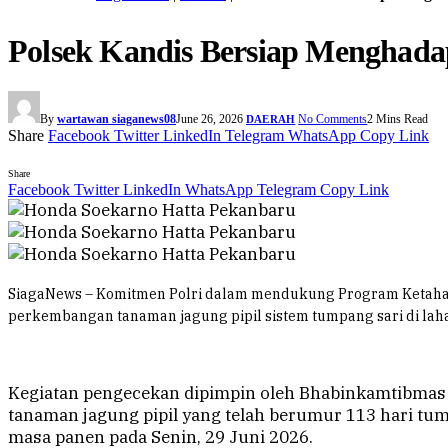
Polsek Kandis Bersiap Menghad
By
wartawan siaganews08
June 26, 2026
No Comments
2 Mins Read
DAERAH
Share
Facebook
Twitter
LinkedIn
Telegram
WhatsApp
Copy Link
Share
Facebook
Twitter
LinkedIn
WhatsApp
Telegram
Copy Link
SiagaNews – Komitmen Polri dalam mendukung Program Ketahana
perkembangan tanaman jagung pipil sistem tumpang sari di lah
Kegiatan pengecekan dipimpin oleh Bhabinkamtibma
tanaman jagung pipil yang telah berumur 113 hari tu
masa panen pada Senin, 29 Juni 2026.