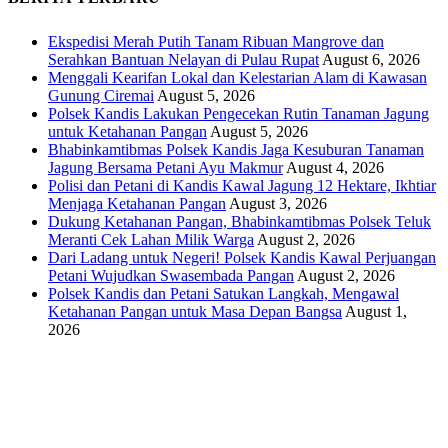
Ekspedisi Merah Putih Tanam Ribuan Mangrove dan
Serahkan Bantuan Nelayan di Pulau Rupat
August 6, 2026
Menggali Kearifan Lokal dan Kelestarian Alam di Kawasan
Gunung Ciremai
August 5, 2026
Polsek Kandis Lakukan Pengecekan Rutin Tanaman Jagung
untuk Ketahanan Pangan
August 5, 2026
Bhabinkamtibmas Polsek Kandis Jaga Kesuburan Tanaman
Jagung Bersama Petani Ayu Makmur
August 4, 2026
Polisi dan Petani di Kandis Kawal Jagung 12 Hektare, Ikhtiar
Menjaga Ketahanan Pangan
August 3, 2026
Dukung Ketahanan Pangan, Bhabinkamtibmas Polsek Teluk
Meranti Cek Lahan Milik Warga
August 2, 2026
Dari Ladang untuk Negeri! Polsek Kandis Kawal Perjuangan
Petani Wujudkan Swasembada Pangan
August 2, 2026
Polsek Kandis dan Petani Satukan Langkah, Mengawal
Ketahanan Pangan untuk Masa Depan Bangsa
August 1,
2026