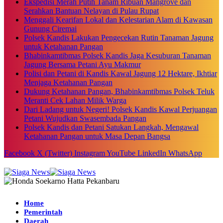
Ekspedisi Merah Putih Tanam Ribuan Mangrove dan
Serahkan Bantuan Nelayan di Pulau Rupat
Menggali Kearifan Lokal dan Kelestarian Alam di Kawasan
Gunung Ciremai
Polsek Kandis Lakukan Pengecekan Rutin Tanaman Jagung
untuk Ketahanan Pangan
Bhabinkamtibmas Polsek Kandis Jaga Kesuburan Tanaman
Jagung Bersama Petani Ayu Makmur
Polisi dan Petani di Kandis Kawal Jagung 12 Hektare, Ikhtiar
Menjaga Ketahanan Pangan
Dukung Ketahanan Pangan, Bhabinkamtibmas Polsek Teluk
Meranti Cek Lahan Milik Warga
Dari Ladang untuk Negeri! Polsek Kandis Kawal Perjuangan
Petani Wujudkan Swasembada Pangan
Polsek Kandis dan Petani Satukan Langkah, Mengawal
Ketahanan Pangan untuk Masa Depan Bangsa
Facebook
X (Twitter)
Instagram
YouTube
LinkedIn
WhatsApp
Home
Pemerintah
Daerah