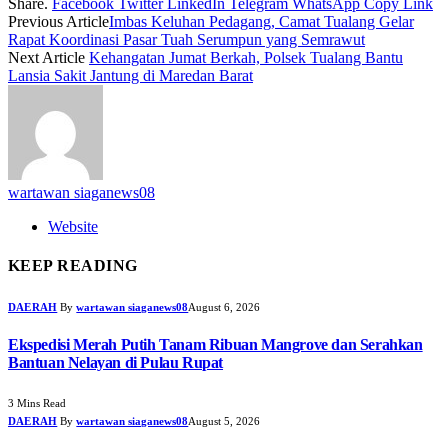
Share.
Facebook
Twitter
LinkedIn
Telegram
WhatsApp
Copy Link
Previous Article
Imbas Keluhan Pedagang, Camat Tualang Gelar
Rapat Koordinasi Pasar Tuah Serumpun yang Semrawut
Next Article
Kehangatan Jumat Berkah, Polsek Tualang Bantu
Lansia Sakit Jantung di Maredan Barat
wartawan siaganews08
Website
KEEP READING
DAERAH
By
wartawan siaganews08
August 6, 2026
Ekspedisi Merah Putih Tanam Ribuan Mangrove dan Serahkan
Bantuan Nelayan di Pulau Rupat
3 Mins Read
DAERAH
By
wartawan siaganews08
August 5, 2026