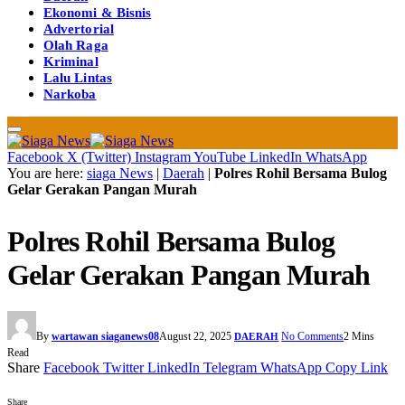
Ekonomi & Bisnis
Advertorial
Olah Raga
Kriminal
Lalu Lintas
Narkoba
Facebook
X (Twitter)
Instagram
YouTube
LinkedIn
WhatsApp
You are here:
siaga News
|
Daerah
|
Polres Rohil Bersama Bulog
Gelar Gerakan Pangan Murah
Polres Rohil Bersama Bulog
Gelar Gerakan Pangan Murah
By
wartawan siaganews08
August 22, 2025
No Comments
2 Mins
DAERAH
Read
Share
Facebook
Twitter
LinkedIn
Telegram
WhatsApp
Copy Link
Share