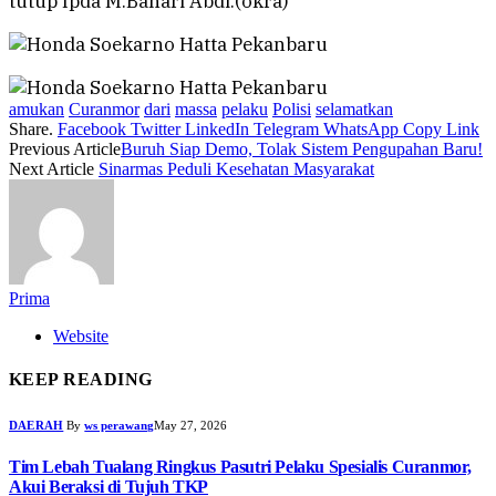
tutup Ipda M.Bahari Abdi.(okra)
amukan
Curanmor
dari
massa
pelaku
Polisi
selamatkan
Share.
Facebook
Twitter
LinkedIn
Telegram
WhatsApp
Copy Link
Previous Article
Buruh Siap Demo, Tolak Sistem Pengupahan Baru!
Next Article
Sinarmas Peduli Kesehatan Masyarakat
Prima
Website
KEEP READING
DAERAH
By
ws perawang
May 27, 2026
Tim Lebah Tualang Ringkus Pasutri Pelaku Spesialis Curanmor,
Akui Beraksi di Tujuh TKP