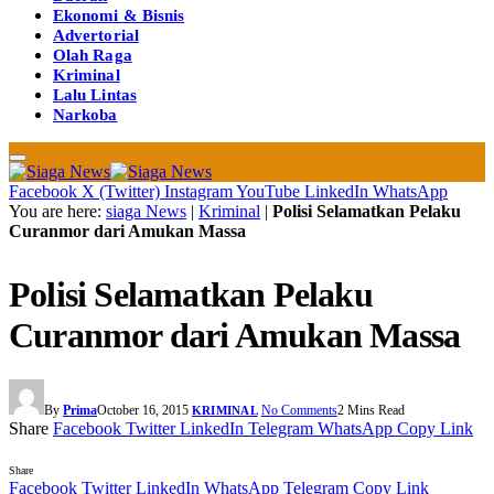
Ekonomi & Bisnis
Advertorial
Olah Raga
Kriminal
Lalu Lintas
Narkoba
Facebook
X (Twitter)
Instagram
YouTube
LinkedIn
WhatsApp
You are here:
siaga News
|
Kriminal
|
Polisi Selamatkan Pelaku
Curanmor dari Amukan Massa
Polisi Selamatkan Pelaku
Curanmor dari Amukan Massa
By
Prima
October 16, 2015
No Comments
2 Mins Read
KRIMINAL
Share
Facebook
Twitter
LinkedIn
Telegram
WhatsApp
Copy Link
Share
Facebook
Twitter
LinkedIn
WhatsApp
Telegram
Copy Link