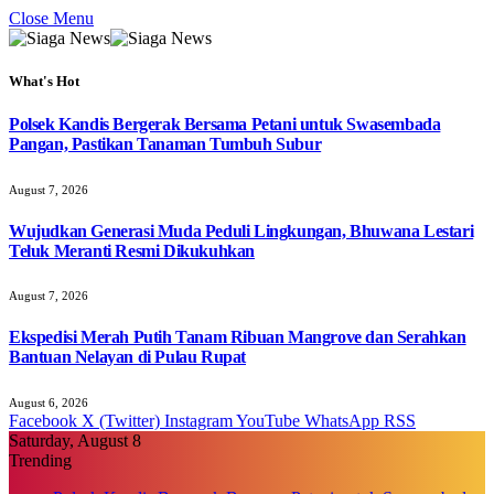
Close Menu
What's Hot
Polsek Kandis Bergerak Bersama Petani untuk Swasembada
Pangan, Pastikan Tanaman Tumbuh Subur
August 7, 2026
Wujudkan Generasi Muda Peduli Lingkungan, Bhuwana Lestari
Teluk Meranti Resmi Dikukuhkan
August 7, 2026
Ekspedisi Merah Putih Tanam Ribuan Mangrove dan Serahkan
Bantuan Nelayan di Pulau Rupat
August 6, 2026
Facebook
X (Twitter)
Instagram
YouTube
WhatsApp
RSS
Saturday, August 8
Trending