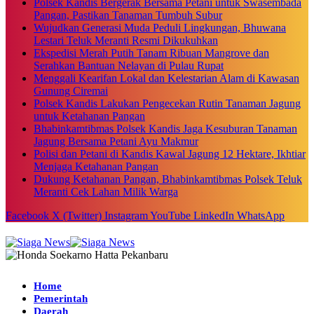
Polsek Kandis Bergerak Bersama Petani untuk Swasembada
Pangan, Pastikan Tanaman Tumbuh Subur
Wujudkan Generasi Muda Peduli Lingkungan, Bhuwana
Lestari Teluk Meranti Resmi Dikukuhkan
Ekspedisi Merah Putih Tanam Ribuan Mangrove dan
Serahkan Bantuan Nelayan di Pulau Rupat
Menggali Kearifan Lokal dan Kelestarian Alam di Kawasan
Gunung Ciremai
Polsek Kandis Lakukan Pengecekan Rutin Tanaman Jagung
untuk Ketahanan Pangan
Bhabinkamtibmas Polsek Kandis Jaga Kesuburan Tanaman
Jagung Bersama Petani Ayu Makmur
Polisi dan Petani di Kandis Kawal Jagung 12 Hektare, Ikhtiar
Menjaga Ketahanan Pangan
Dukung Ketahanan Pangan, Bhabinkamtibmas Polsek Teluk
Meranti Cek Lahan Milik Warga
Facebook
X (Twitter)
Instagram
YouTube
LinkedIn
WhatsApp
Home
Pemerintah
Daerah