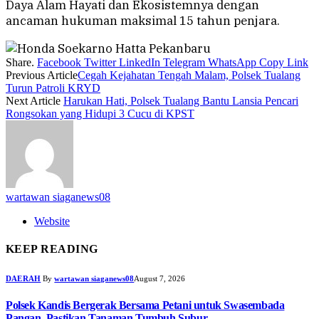
Daya Alam Hayati dan Ekosistemnya dengan
ancaman hukuman maksimal 15 tahun penjara.
Share.
Facebook
Twitter
LinkedIn
Telegram
WhatsApp
Copy Link
Previous Article
Cegah Kejahatan Tengah Malam, Polsek Tualang
Turun Patroli KRYD
Next Article
Harukan Hati, Polsek Tualang Bantu Lansia Pencari
Rongsokan yang Hidupi 3 Cucu di KPST
wartawan siaganews08
Website
KEEP READING
DAERAH
By
wartawan siaganews08
August 7, 2026
Polsek Kandis Bergerak Bersama Petani untuk Swasembada
Pangan, Pastikan Tanaman Tumbuh Subur