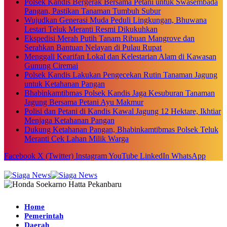
Polsek Kandis Bergerak Bersama Petani untuk Swasembada
Pangan, Pastikan Tanaman Tumbuh Subur
Wujudkan Generasi Muda Peduli Lingkungan, Bhuwana
Lestari Teluk Meranti Resmi Dikukuhkan
Ekspedisi Merah Putih Tanam Ribuan Mangrove dan
Serahkan Bantuan Nelayan di Pulau Rupat
Menggali Kearifan Lokal dan Kelestarian Alam di Kawasan
Gunung Ciremai
Polsek Kandis Lakukan Pengecekan Rutin Tanaman Jagung
untuk Ketahanan Pangan
Bhabinkamtibmas Polsek Kandis Jaga Kesuburan Tanaman
Jagung Bersama Petani Ayu Makmur
Polisi dan Petani di Kandis Kawal Jagung 12 Hektare, Ikhtiar
Menjaga Ketahanan Pangan
Dukung Ketahanan Pangan, Bhabinkamtibmas Polsek Teluk
Meranti Cek Lahan Milik Warga
Facebook
X (Twitter)
Instagram
YouTube
LinkedIn
WhatsApp
Home
Pemerintah
Daerah