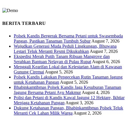
BERITA TERBARU
Polsek Kandis Bergerak Bersama Petani untuk Swasembada
Pangan, Pastikan Tanaman Tumbuh Subur
August 7, 2026
Wujudkan Generasi Muda Peduli Lingkungan, Bhuwana
Lestari Teluk Meranti Resmi Dikukuhkan
August 7, 2026
Ekspedisi Merah Putih Tanam Ribuan Mangrove dan
Serahkan Bantuan Nelayan di Pulau Rupat
August 6, 2026
Menggali Kearifan Lokal dan Kelestarian Alam di Kawasan
Gunung Ciremai
August 5, 2026
Polsek Kandis Lakukan Pengecekan Rutin Tanaman Jagung
untuk Ketahanan Pangan
August 5, 2026
Bhabinkamtibmas Polsek Kandis Jaga Kesuburan Tanaman
Jagung Bersama Petani Ayu Makmur
August 4, 2026
Polisi dan Petani di Kandis Kawal Jagung 12 Hektare, Ikhtiar
Menjaga Ketahanan Pangan
August 3, 2026
Dukung Ketahanan Pangan, Bhabinkamtibmas Polsek Teluk
Meranti Cek Lahan Milik Warga
August 2, 2026