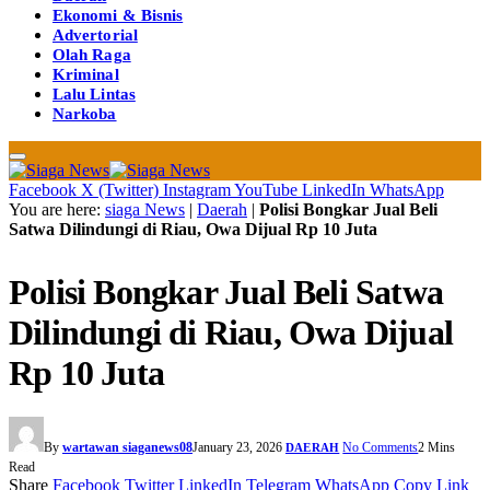
Ekonomi & Bisnis
Advertorial
Olah Raga
Kriminal
Lalu Lintas
Narkoba
Facebook
X (Twitter)
Instagram
YouTube
LinkedIn
WhatsApp
You are here:
siaga News
|
Daerah
|
Polisi Bongkar Jual Beli
Satwa Dilindungi di Riau, Owa Dijual Rp 10 Juta
Polisi Bongkar Jual Beli Satwa
Dilindungi di Riau, Owa Dijual
Rp 10 Juta
By
wartawan siaganews08
January 23, 2026
No Comments
2 Mins
DAERAH
Read
Share
Facebook
Twitter
LinkedIn
Telegram
WhatsApp
Copy Link