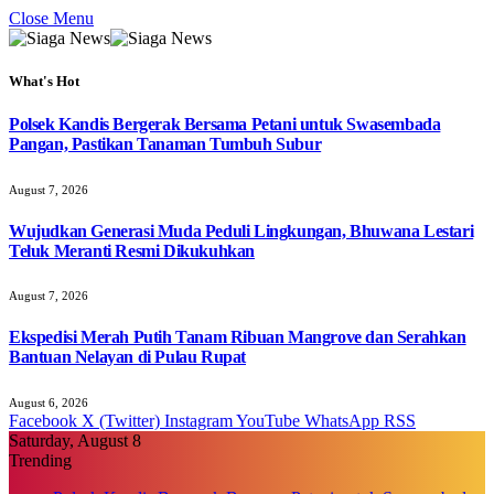
Close Menu
What's Hot
Polsek Kandis Bergerak Bersama Petani untuk Swasembada
Pangan, Pastikan Tanaman Tumbuh Subur
August 7, 2026
Wujudkan Generasi Muda Peduli Lingkungan, Bhuwana Lestari
Teluk Meranti Resmi Dikukuhkan
August 7, 2026
Ekspedisi Merah Putih Tanam Ribuan Mangrove dan Serahkan
Bantuan Nelayan di Pulau Rupat
August 6, 2026
Facebook
X (Twitter)
Instagram
YouTube
WhatsApp
RSS
Saturday, August 8
Trending