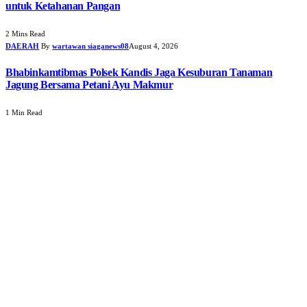
untuk Ketahanan Pangan
2 Mins Read
DAERAH
By
wartawan siaganews08
August 4, 2026
Bhabinkamtibmas Polsek Kandis Jaga Kesuburan Tanaman
Jagung Bersama Petani Ayu Makmur
1 Min Read