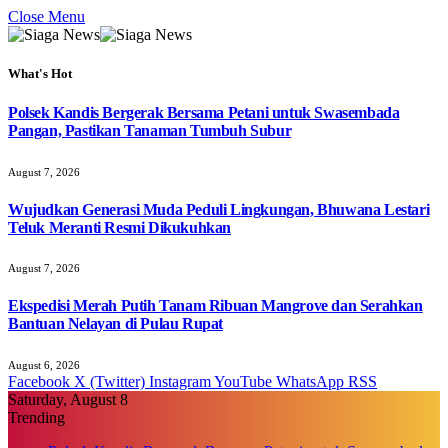
Close Menu
What's Hot
Polsek Kandis Bergerak Bersama Petani untuk Swasembada
Pangan, Pastikan Tanaman Tumbuh Subur
August 7, 2026
Wujudkan Generasi Muda Peduli Lingkungan, Bhuwana Lestari
Teluk Meranti Resmi Dikukuhkan
August 7, 2026
Ekspedisi Merah Putih Tanam Ribuan Mangrove dan Serahkan
Bantuan Nelayan di Pulau Rupat
August 6, 2026
Facebook
X (Twitter)
Instagram
YouTube
WhatsApp
RSS
Saturday, August 8
Trending