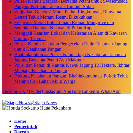
Polsek Kandis Bergerak Bersama Petani untuk Swasembada
Pangan, Pastikan Tanaman Tumbuh Subur
Wujudkan Generasi Muda Peduli Lingkungan, Bhuwana
Lestari Teluk Meranti Resmi Dikukuhkan
Ekspedisi Merah Putih Tanam Ribuan Mangrove dan
Serahkan Bantuan Nelayan di Pulau Rupat
Menggali Kearifan Lokal dan Kelestarian Alam di Kawasan
Gunung Ciremai
Polsek Kandis Lakukan Pengecekan Rutin Tanaman Jagung
untuk Ketahanan Pangan
Bhabinkamtibmas Polsek Kandis Jaga Kesuburan Tanaman
Jagung Bersama Petani Ayu Makmur
Polisi dan Petani di Kandis Kawal Jagung 12 Hektare, Ikhtiar
Menjaga Ketahanan Pangan
Dukung Ketahanan Pangan, Bhabinkamtibmas Polsek Teluk
Meranti Cek Lahan Milik Warga
Facebook
X (Twitter)
Instagram
YouTube
LinkedIn
WhatsApp
Home
Pemerintah
Daerah