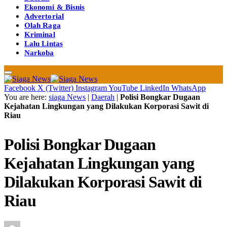
Ekonomi & Bisnis
Advertorial
Olah Raga
Kriminal
Lalu Lintas
Narkoba
Facebook
X (Twitter)
Instagram
YouTube
LinkedIn
WhatsApp
You are here:
siaga News
|
Daerah
|
Polisi Bongkar Dugaan
Kejahatan Lingkungan yang Dilakukan Korporasi Sawit di
Riau
Polisi Bongkar Dugaan
Kejahatan Lingkungan yang
Dilakukan Korporasi Sawit di
Riau