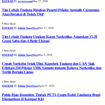
DAERAH
By
ws perawang
May 27, 2026
Tim Lebah Tualang Ringkus Pasutri Pelaku Spesialis Curanmor,
Akui Beraksi di Tujuh TKP
3 Mins Read
DAERAH
By
Admin SiagaNews
May 17, 2026
Tim Lebah Tualang Ungkap Kasus Narkotika, Amankan 15,29
Gram Sabu dan 4 Butir Ekstasi
3 Mins Read
DAERAH
By
Admin SiagaNews
May 5, 2026
Cegah Narkoba Sejak Dini, Kapolsek Tualang dan LAN Siak
Edukasi 250 Pelajar SMK Yamatu tentang Bahaya Narkotika dan
Tertib Berlalu Lintas
2 Mins Read
DAERAH
By
Admin SiagaNews
April 27, 2026
Polda Riau Konsisten Tindak PETI, Enam Rakit Tambang Ilegal
Diamankan di Kampar Kiri