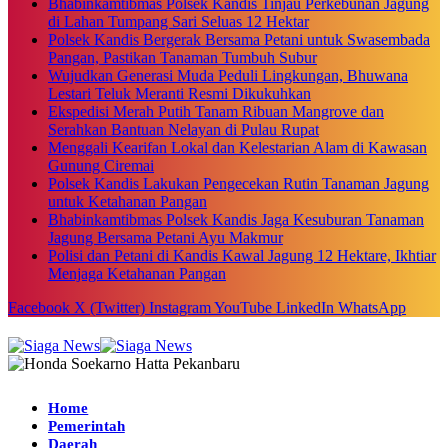
Bhabinkamtibmas Polsek Kandis Tinjau Perkebunan Jagung
di Lahan Tumpang Sari Seluas 12 Hektar
Polsek Kandis Bergerak Bersama Petani untuk Swasembada
Pangan, Pastikan Tanaman Tumbuh Subur
Wujudkan Generasi Muda Peduli Lingkungan, Bhuwana
Lestari Teluk Meranti Resmi Dikukuhkan
Ekspedisi Merah Putih Tanam Ribuan Mangrove dan
Serahkan Bantuan Nelayan di Pulau Rupat
Menggali Kearifan Lokal dan Kelestarian Alam di Kawasan
Gunung Ciremai
Polsek Kandis Lakukan Pengecekan Rutin Tanaman Jagung
untuk Ketahanan Pangan
Bhabinkamtibmas Polsek Kandis Jaga Kesuburan Tanaman
Jagung Bersama Petani Ayu Makmur
Polisi dan Petani di Kandis Kawal Jagung 12 Hektare, Ikhtiar
Menjaga Ketahanan Pangan
Facebook
X (Twitter)
Instagram
YouTube
LinkedIn
WhatsApp
Home
Pemerintah
Daerah