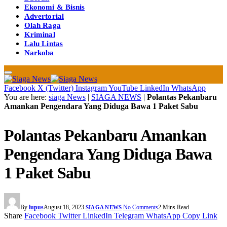
Ekonomi & Bisnis
Advertorial
Olah Raga
Kriminal
Lalu Lintas
Narkoba
Facebook
X (Twitter)
Instagram
YouTube
LinkedIn
WhatsApp
You are here:
siaga News
|
SIAGA NEWS
|
Polantas Pekanbaru
Amankan Pengendara Yang Diduga Bawa 1 Paket Sabu
Polantas Pekanbaru Amankan
Pengendara Yang Diduga Bawa
1 Paket Sabu
By
lupus
August 18, 2023
No Comments
2 Mins Read
SIAGA NEWS
Share
Facebook
Twitter
LinkedIn
Telegram
WhatsApp
Copy Link