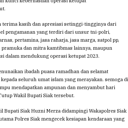
an kunci keberhasilan operasi ketupat
ut.
erima kasih dan apresiasi setinggi-tingginya dari
l pengamanan yang terdiri dari unsur tni-polri,
rnas, pertamina, jasa raharja, jasa marga, satpol pp,
, pramuka dan mitra kamtibmas lainnya, maupun
pasi dalam mendukung operasi ketupat 2023.
enunaikan ibadah puasa ramadhan dan selamat
h” kepada seluruh umat islam yang merayakan. semoga d
 mampu mendapatkan ampunan dan menyambut hari
utup Wakil Bupati Siak tersebut.
kil Bupati Siak Huzni Merza didampingi Wakapolres Siak
utama Polres Siak mengecek kesiapan kendaraan yang