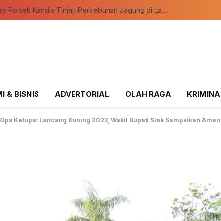
Bhabinkamtibmas Polsek Kandis Tinjau Perkebunan Jagung di Lahan Tumpang Sari Seluas 12 Hektar
 & BISNIS
ADVERTORIAL
OLAH RAGA
KRIMINA
 Ops Ketupat Lancang Kuning 2023, Wakil Bupati Siak Sampaikan Amana