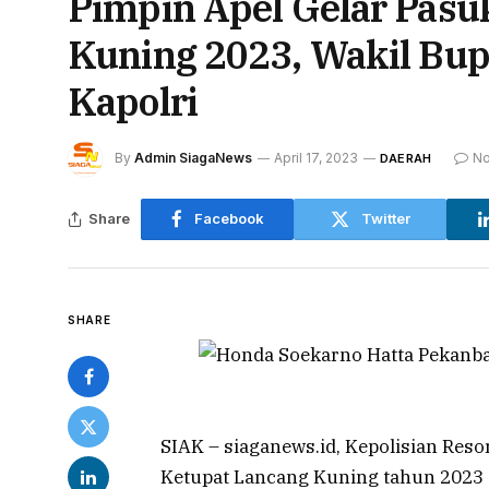
Pimpin Apel Gelar Pasu
Kuning 2023, Wakil Bup
Kapolri
By
Admin SiagaNews
April 17, 2023
N
DAERAH
Share
Facebook
Twitter
SHARE
SIAK – siaganews.id, Kepolisian Reso
Ketupat Lancang Kuning tahun 2023 di