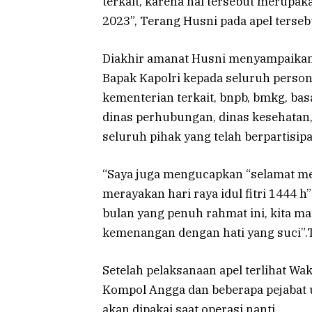
terkait, karena hal tersebut merupak
2023”, Terang Husni pada apel terseb
Diakhir amanat Husni menyampaikan t
Bapak Kapolri kepada seluruh persone
kementerian terkait, bnpb, bmkg, basa
dinas perhubungan, dinas kesehatan
seluruh pihak yang telah berpartisi
“Saya juga mengucapkan “selamat m
merayakan hari raya idul fitri 1444 
bulan yang penuh rahmat ini, kita
kemenangan dengan hati yang suci”.T
Setelah pelaksanaan apel terlihat Wa
Kompol Angga dan beberapa pejabat 
akan dipakai saat operasi nanti.