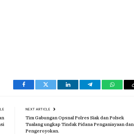
Facebook
Twitter
LinkedIn
Telegram
WhatsAp
LE
NEXT ARTICLE
an
Tim Gabungan Opsnal Polres Siak dan Polsek
si
Tualang ungkap Tindak Pidana Penganiayaan dan
Pengeroyokan.