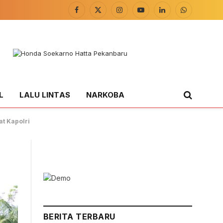
Facebook
X
Instagram
YouTube
LinkedIn
WhatsApp
(Twitter)
L
LALU LINTAS
NARKOBA
t Kapolri
BERITA TERBARU