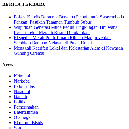
BERITA TERBARU
Polsek Kandis Bergerak Bersama Petani untuk Swasembada
Pangan, Pastikan Tanaman Tumbuh Subur
Wujudkan Generasi Muda Peduli Lingkungan, Bhuwana
Lestari Teluk Meranti Resmi Dikukuhkan
Ekspedisi Merah Putih Tanam Ribuan Mangrove dan
Serahkan Bantuan Nelayan di Pulau Rupat
Menggali Kearifan Lokal dan Kelestarian Alam di Kawasan
Gunung Ciremai
News
Kriminal
Narkoba
Lalu Lintas
Nasional
Daerah
Politik
Pemerintahan
Entertainmen
Olahraga
Ekonomi Bisnis
Sorot