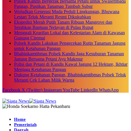
Polsek Kandis Bergerak Bersama Petani untuk Swasembada
Pangan, Pastikan Tanaman Tumbuh Subur
Wujudkan Generasi Muda Peduli Lingkungan, Bhuwana
Lestari Teluk Meranti Resmi Dikukuhkan
Ekspedisi Merah Putih Tanam Ribuan Mangrove dan
Serahkan Bantuan Nelayan di Pulau Rupat
Menggali Kearifan Lokal dan Kelestarian Alam di Kawasan
Gunung Ciremai
Polsek Kandis Lakukan Pengecekan Rutin Tanaman Jagung
untuk Ketahanan Pangan
Bhabinkamtibmas Polsek Kandis Jaga Kesuburan Tanaman
Jagung Bersama Petani Ayu Makmur
Polisi dan Petani di Kandis Kawal Jagung 12 Hektare, Ikhtiar
Menjaga Ketahanan Pangan
Dukung Ketahanan Pangan, Bhabinkamtibmas Polsek Teluk
Meranti Cek Lahan Milik Warga
Facebook
X (Twitter)
Instagram
YouTube
LinkedIn
WhatsApp
Home
Pemerintah
Daerah