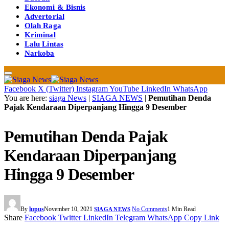
Ekonomi & Bisnis
Advertorial
Olah Raga
Kriminal
Lalu Lintas
Narkoba
Facebook
X (Twitter)
Instagram
YouTube
LinkedIn
WhatsApp
You are here:
siaga News
|
SIAGA NEWS
|
Pemutihan Denda
Pajak Kendaraan Diperpanjang Hingga 9 Desember
Pemutihan Denda Pajak
Kendaraan Diperpanjang
Hingga 9 Desember
By
lupus
November 10, 2021
No Comments
1 Min Read
SIAGA NEWS
Share
Facebook
Twitter
LinkedIn
Telegram
WhatsApp
Copy Link