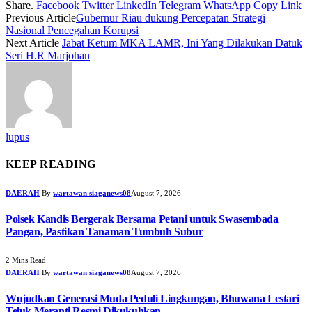
Share.
Facebook
Twitter
LinkedIn
Telegram
WhatsApp
Copy Link
Previous Article
Gubernur Riau dukung Percepatan Strategi
Nasional Pencegahan Korupsi
Next Article
Jabat Ketum MKA LAMR, Ini Yang Dilakukan Datuk
Seri H.R Marjohan
lupus
KEEP READING
DAERAH
By
wartawan siaganews08
August 7, 2026
Polsek Kandis Bergerak Bersama Petani untuk Swasembada
Pangan, Pastikan Tanaman Tumbuh Subur
2 Mins Read
DAERAH
By
wartawan siaganews08
August 7, 2026
Wujudkan Generasi Muda Peduli Lingkungan, Bhuwana Lestari
Teluk Meranti Resmi Dikukuhkan