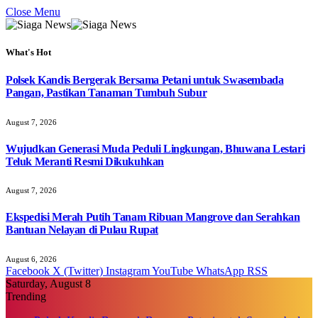
Close Menu
What's Hot
Polsek Kandis Bergerak Bersama Petani untuk Swasembada
Pangan, Pastikan Tanaman Tumbuh Subur
August 7, 2026
Wujudkan Generasi Muda Peduli Lingkungan, Bhuwana Lestari
Teluk Meranti Resmi Dikukuhkan
August 7, 2026
Ekspedisi Merah Putih Tanam Ribuan Mangrove dan Serahkan
Bantuan Nelayan di Pulau Rupat
August 6, 2026
Facebook
X (Twitter)
Instagram
YouTube
WhatsApp
RSS
Saturday, August 8
Trending