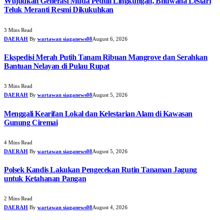
Wujudkan Generasi Muda Peduli Lingkungan, Bhuwana Lestari
Teluk Meranti Resmi Dikukuhkan
3 Mins Read
DAERAH
By
wartawan siaganews08
August 6, 2026
Ekspedisi Merah Putih Tanam Ribuan Mangrove dan Serahkan
Bantuan Nelayan di Pulau Rupat
3 Mins Read
DAERAH
By
wartawan siaganews08
August 5, 2026
Menggali Kearifan Lokal dan Kelestarian Alam di Kawasan
Gunung Ciremai
4 Mins Read
DAERAH
By
wartawan siaganews08
August 5, 2026
Polsek Kandis Lakukan Pengecekan Rutin Tanaman Jagung
untuk Ketahanan Pangan
2 Mins Read
DAERAH
By
wartawan siaganews08
August 4, 2026