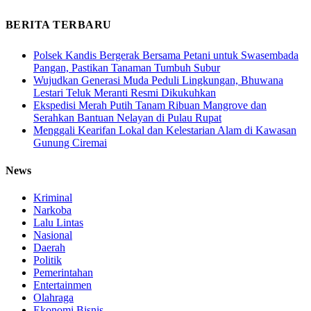
BERITA TERBARU
Polsek Kandis Bergerak Bersama Petani untuk Swasembada
Pangan, Pastikan Tanaman Tumbuh Subur
Wujudkan Generasi Muda Peduli Lingkungan, Bhuwana
Lestari Teluk Meranti Resmi Dikukuhkan
Ekspedisi Merah Putih Tanam Ribuan Mangrove dan
Serahkan Bantuan Nelayan di Pulau Rupat
Menggali Kearifan Lokal dan Kelestarian Alam di Kawasan
Gunung Ciremai
News
Kriminal
Narkoba
Lalu Lintas
Nasional
Daerah
Politik
Pemerintahan
Entertainmen
Olahraga
Ekonomi Bisnis