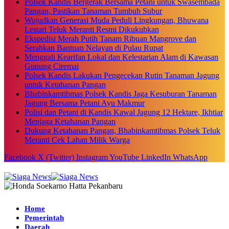
Polsek Kandis Bergerak Bersama Petani untuk Swasembada
Pangan, Pastikan Tanaman Tumbuh Subur
Wujudkan Generasi Muda Peduli Lingkungan, Bhuwana
Lestari Teluk Meranti Resmi Dikukuhkan
Ekspedisi Merah Putih Tanam Ribuan Mangrove dan
Serahkan Bantuan Nelayan di Pulau Rupat
Menggali Kearifan Lokal dan Kelestarian Alam di Kawasan
Gunung Ciremai
Polsek Kandis Lakukan Pengecekan Rutin Tanaman Jagung
untuk Ketahanan Pangan
Bhabinkamtibmas Polsek Kandis Jaga Kesuburan Tanaman
Jagung Bersama Petani Ayu Makmur
Polisi dan Petani di Kandis Kawal Jagung 12 Hektare, Ikhtiar
Menjaga Ketahanan Pangan
Dukung Ketahanan Pangan, Bhabinkamtibmas Polsek Teluk
Meranti Cek Lahan Milik Warga
Facebook
X (Twitter)
Instagram
YouTube
LinkedIn
WhatsApp
Home
Pemerintah
Daerah