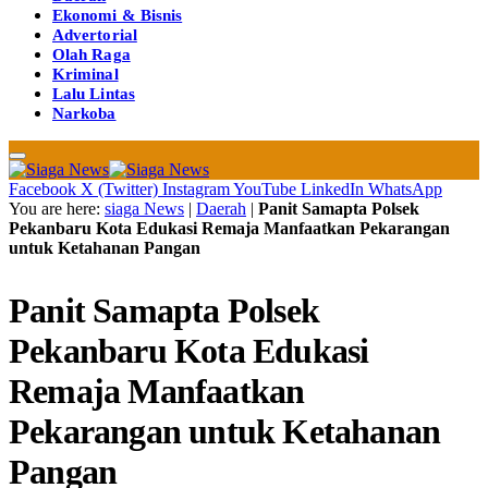
Ekonomi & Bisnis
Advertorial
Olah Raga
Kriminal
Lalu Lintas
Narkoba
Facebook
X (Twitter)
Instagram
YouTube
LinkedIn
WhatsApp
You are here:
siaga News
|
Daerah
|
Panit Samapta Polsek
Pekanbaru Kota Edukasi Remaja Manfaatkan Pekarangan
untuk Ketahanan Pangan
Panit Samapta Polsek
Pekanbaru Kota Edukasi
Remaja Manfaatkan
Pekarangan untuk Ketahanan
Pangan