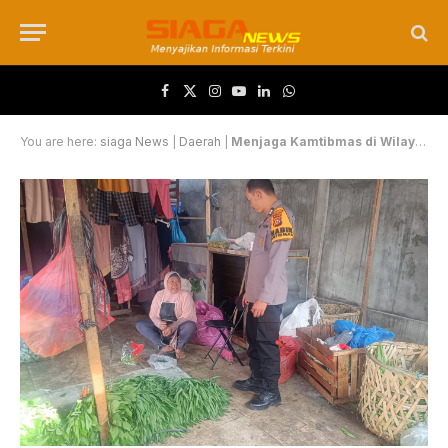
Facebook
X (Twitter)
Instagram
YouTube
LinkedIn
WhatsApp
You are here:
siaga News
|
Daerah
|
Menjaga Kamtibmas di Wilayah Binaan, Aiptu Nofri Sambangi Sejumlah Pedagang Pasar Agus Salim, Begini Pesannya