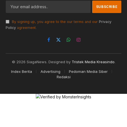
By signing up, you agree to the our terms and our
Privacy
Policy
agreement.
Facebook
X
WhatsApp
Instagram
(Twitter)
© 2026 SiagaNews. Designed by
Tristek Media Kreasindo
.
Index Berita
Advertising
Pedoman Media Siber
Redaksi