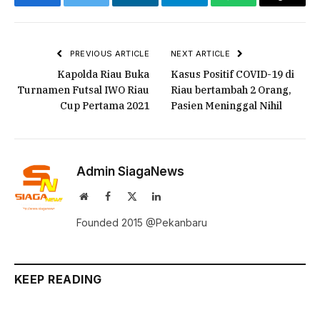
Facebook
Twitter
LinkedIn
Telegram
WhatsApp
Copy
Link
PREVIOUS ARTICLE
NEXT ARTICLE
Kapolda Riau Buka
Kasus Positif COVID-19 di
Turnamen Futsal IWO Riau
Riau bertambah 2 Orang,
Cup Pertama 2021
Pasien Meninggal Nihil
Admin SiagaNews
Website
Facebook
X
LinkedIn
(Twitter)
Founded 2015 @Pekanbaru
KEEP READING