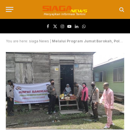
Facebook
X (Twitter)
Instagram
YouTube
LinkedIn
WhatsApp
You are here:
siaga News
|
Melalui Program Jumat Barokah, Polres Siak Bantu Masayarakat Yang Membutuhkan