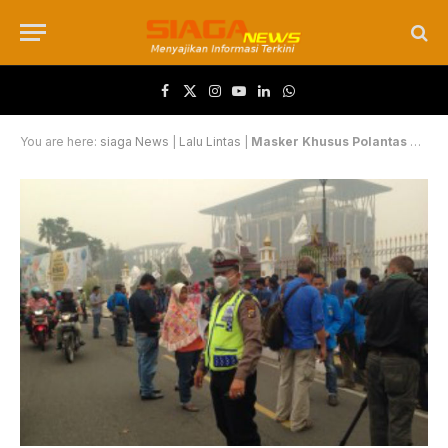
Facebook
X (Twitter)
Instagram
YouTube
LinkedIn
WhatsApp
You are here:
siaga News
|
Lalu Lintas
|
Masker Khusus Polantas ditengah Tebalnya Kabut Asap