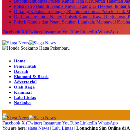
Bhabinkamtibmas Polsek Kandis Jaga Kesuburan Tanaman Ja
Polisi dan Petani di Kandis Kawal Jagung 12 Hektare, Ikhtia
Dukung Ketahanan Pangan, Bhabinkamtibmas Polsek Teluk M
Dari Ladang untuk Negeri! Polsek Kandis Kawal Perjuangan
Polsek Kandis dan Petani Satukan Langkah, Mengawal Ketah
Facebook
X (Twitter)
Instagram
YouTube
LinkedIn
WhatsApp
Home
Pemerintah
Daerah
Ekonomi & Bisnis
Advertorial
Olah Raga
Kriminal
Lalu Lintas
Narkoba
Facebook
X (Twitter)
Instagram
YouTube
LinkedIn
WhatsApp
You are here:
siaga News
|
Lalu Lintas
|
Lounching Sim Online di 