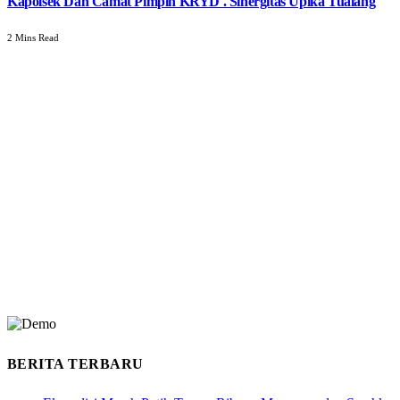
Kapolsek Dan Camat Pimpin KRYD . Sinergitas Upika Tualang
2 Mins Read
BERITA TERBARU