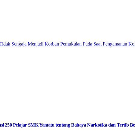
 Tidak Sengaja Menjadi Korban Pemukulan Pada Saat Pengamanan K
i 250 Pelajar SMK Yamatu tentang Bahaya Narkotika dan Tertib Ber