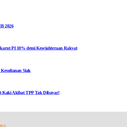
MB 2026
karut PI 10% demi Kesejahteraan Rakyat
 Kesultanan Siak
at Kaki Akibat TPP Tak Dibayar!
ics.