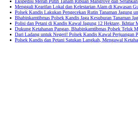
Ekspedisi Merah Putih Tanam Ribuan Mangrove dan Serahkan
Menggali Kearifan Lokal dan Kelestarian Alam di Kawasan G
Polsek Kandis Lakukan Pengecekan Rutin Tanaman Jagung u
Bhabinkamtibmas Polsek Kandis Jaga Kesuburan Tanaman Ja
Polisi dan Petani di Kandis Kawal Jagung 12 Hektare, Ikhtia
Dukung Ketahanan Pangan, Bhabinkamtibmas Polsek Teluk M
Dari Ladang untuk Negeri! Polsek Kandis Kawal Perjuangan
Polsek Kandis dan Petani Satukan Langkah, Mengawal Ketah