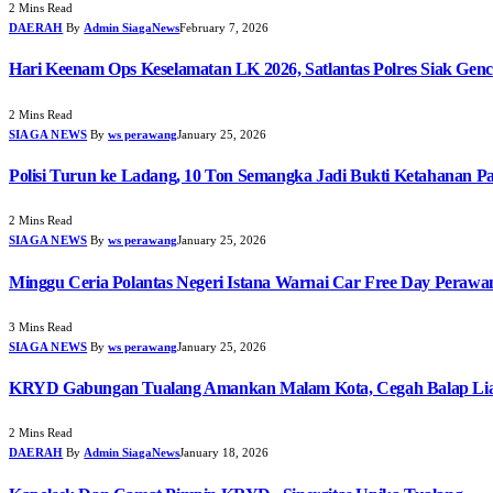
2 Mins Read
DAERAH
By
Admin SiagaNews
February 7, 2026
Hari Keenam Ops Keselamatan LK 2026, Satlantas Polres Siak Genc
2 Mins Read
SIAGA NEWS
By
ws perawang
January 25, 2026
Polisi Turun ke Ladang, 10 Ton Semangka Jadi Bukti Ketahanan P
2 Mins Read
SIAGA NEWS
By
ws perawang
January 25, 2026
Minggu Ceria Polantas Negeri Istana Warnai Car Free Day Perawa
3 Mins Read
SIAGA NEWS
By
ws perawang
January 25, 2026
KRYD Gabungan Tualang Amankan Malam Kota, Cegah Balap Liar
2 Mins Read
DAERAH
By
Admin SiagaNews
January 18, 2026