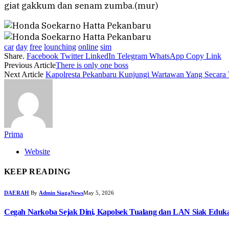
giat gakkum dan senam zumba.(mur)
car
day
free
lounching
online
sim
Share.
Facebook
Twitter
LinkedIn
Telegram
WhatsApp
Copy Link
Previous Article
There is only one boss
Next Article
Kapolresta Pekanbaru Kunjungi Wartawan Yang Secara
Prima
Website
KEEP READING
DAERAH
By
Admin SiagaNews
May 5, 2026
Cegah Narkoba Sejak Dini, Kapolsek Tualang dan LAN Siak Edukas