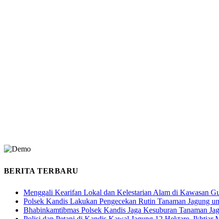
BERITA TERBARU
Menggali Kearifan Lokal dan Kelestarian Alam di Kawasan G
Polsek Kandis Lakukan Pengecekan Rutin Tanaman Jagung u
Bhabinkamtibmas Polsek Kandis Jaga Kesuburan Tanaman Ja
Polisi dan Petani di Kandis Kawal Jagung 12 Hektare, Ikhtia