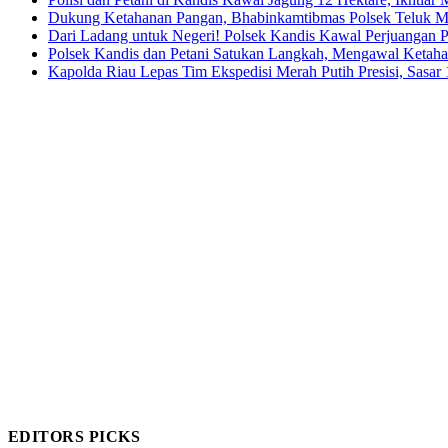
Dukung Ketahanan Pangan, Bhabinkamtibmas Polsek Teluk M
Dari Ladang untuk Negeri! Polsek Kandis Kawal Perjuangan
Polsek Kandis dan Petani Satukan Langkah, Mengawal Ketah
Kapolda Riau Lepas Tim Ekspedisi Merah Putih Presisi, Sasar 
EDITORS PICKS