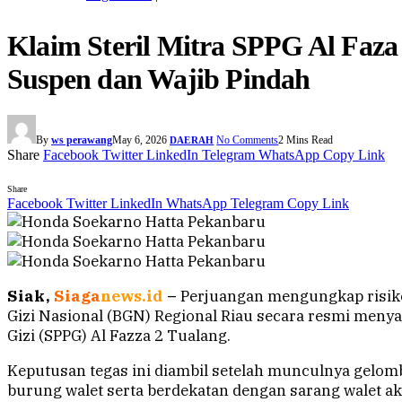
Klaim Steril Mitra SPPG Al Faza
Suspen dan Wajib Pindah
By
ws perawang
May 6, 2026
No Comments
2 Mins Read
DAERAH
Share
Facebook
Twitter
LinkedIn
Telegram
WhatsApp
Copy Link
Share
Facebook
Twitter
LinkedIn
WhatsApp
Telegram
Copy Link
Siak,
Siaga
news.id
–
Perjuangan mengungkap risiko
Gizi Nasional (BGN) Regional Riau secara resmi men
Gizi (SPPG) Al Fazza 2 Tualang.
Keputusan tegas ini diambil setelah munculnya gelomb
burung walet serta berdekatan dengan sarang walet akt