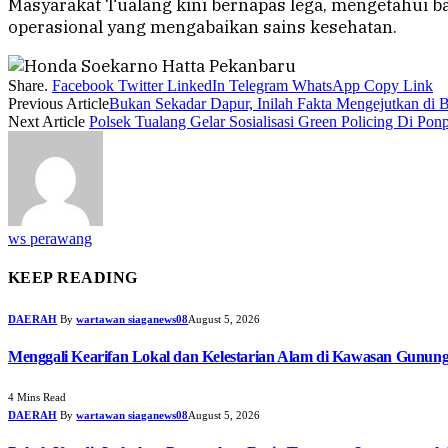
Masyarakat Tualang kini bernapas lega, mengetahui b
operasional yang mengabaikan sains kesehatan.
Share.
Facebook
Twitter
LinkedIn
Telegram
WhatsApp
Copy Link
Previous Article
Bukan Sekadar Dapur, Inilah Fakta Mengejutkan di 
Next Article
Polsek Tualang Gelar Sosialisasi Green Policing Di Po
ws perawang
KEEP READING
DAERAH
By
wartawan siaganews08
August 5, 2026
Menggali Kearifan Lokal dan Kelestarian Alam di Kawasan Gunun
4 Mins Read
DAERAH
By
wartawan siaganews08
August 5, 2026