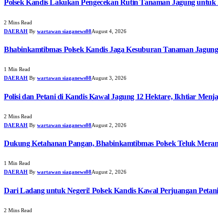
Polsek Kandis Lakukan Pengecekan Rutin Tanaman Jagung untuk
2 Mins Read
DAERAH
By
wartawan siaganews08
August 4, 2026
Bhabinkamtibmas Polsek Kandis Jaga Kesuburan Tanaman Jagun
1 Min Read
DAERAH
By
wartawan siaganews08
August 3, 2026
Polisi dan Petani di Kandis Kawal Jagung 12 Hektare, Ikhtiar Men
2 Mins Read
DAERAH
By
wartawan siaganews08
August 2, 2026
Dukung Ketahanan Pangan, Bhabinkamtibmas Polsek Teluk Meran
1 Min Read
DAERAH
By
wartawan siaganews08
August 2, 2026
Dari Ladang untuk Negeri! Polsek Kandis Kawal Perjuangan Pet
2 Mins Read