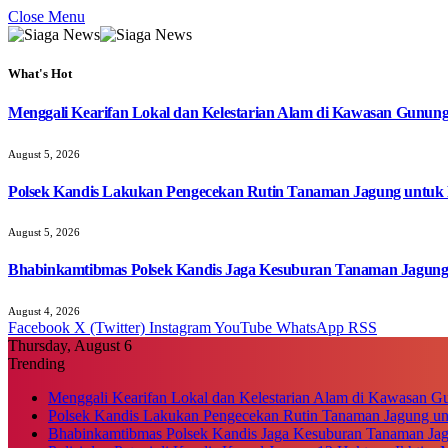
Close Menu
What's Hot
Menggali Kearifan Lokal dan Kelestarian Alam di Kawasan Gunun
August 5, 2026
Polsek Kandis Lakukan Pengecekan Rutin Tanaman Jagung untuk
August 5, 2026
Bhabinkamtibmas Polsek Kandis Jaga Kesuburan Tanaman Jagun
August 4, 2026
Facebook
X (Twitter)
Instagram
YouTube
WhatsApp
RSS
Thursday, August 6
Trending
Menggali Kearifan Lokal dan Kelestarian Alam di Kawasan G
Polsek Kandis Lakukan Pengecekan Rutin Tanaman Jagung u
Bhabinkamtibmas Polsek Kandis Jaga Kesuburan Tanaman Ja