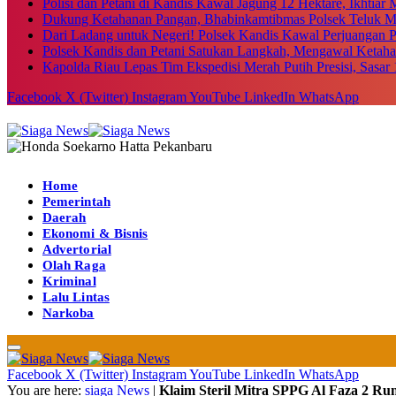
Polisi dan Petani di Kandis Kawal Jagung 12 Hektare, Ikhtia
Dukung Ketahanan Pangan, Bhabinkamtibmas Polsek Teluk M
Dari Ladang untuk Negeri! Polsek Kandis Kawal Perjuangan
Polsek Kandis dan Petani Satukan Langkah, Mengawal Ketah
Kapolda Riau Lepas Tim Ekspedisi Merah Putih Presisi, Sasar 
Facebook
X (Twitter)
Instagram
YouTube
LinkedIn
WhatsApp
Home
Pemerintah
Daerah
Ekonomi & Bisnis
Advertorial
Olah Raga
Kriminal
Lalu Lintas
Narkoba
Facebook
X (Twitter)
Instagram
YouTube
LinkedIn
WhatsApp
You are here:
siaga News
|
Klaim Steril Mitra SPPG Al Faza 2 Ru