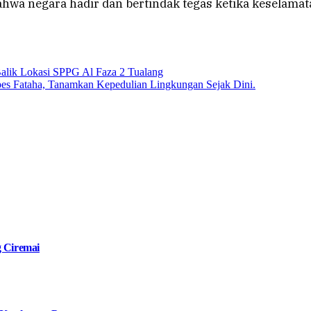
ahwa negara hadir dan bertindak tegas ketika keselama
Balik Lokasi SPPG Al Faza 2 Tualang
npes Fataha, Tanamkan Kepedulian Lingkungan Sejak Dini.
g Ciremai