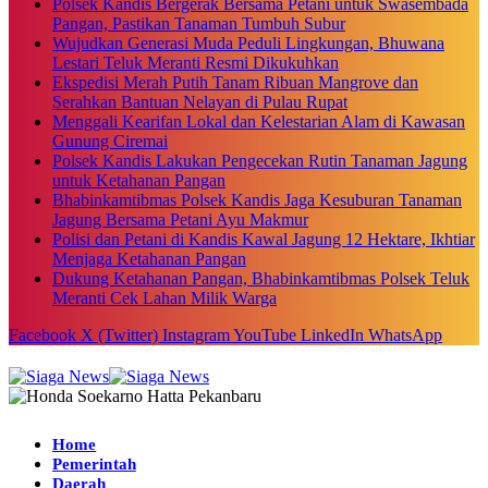
Polsek Kandis Bergerak Bersama Petani untuk Swasembada
Pangan, Pastikan Tanaman Tumbuh Subur
Wujudkan Generasi Muda Peduli Lingkungan, Bhuwana
Lestari Teluk Meranti Resmi Dikukuhkan
Ekspedisi Merah Putih Tanam Ribuan Mangrove dan
Serahkan Bantuan Nelayan di Pulau Rupat
Menggali Kearifan Lokal dan Kelestarian Alam di Kawasan
Gunung Ciremai
Polsek Kandis Lakukan Pengecekan Rutin Tanaman Jagung
untuk Ketahanan Pangan
Bhabinkamtibmas Polsek Kandis Jaga Kesuburan Tanaman
Jagung Bersama Petani Ayu Makmur
Polisi dan Petani di Kandis Kawal Jagung 12 Hektare, Ikhtiar
Menjaga Ketahanan Pangan
Dukung Ketahanan Pangan, Bhabinkamtibmas Polsek Teluk
Meranti Cek Lahan Milik Warga
Facebook
X (Twitter)
Instagram
YouTube
LinkedIn
WhatsApp
Home
Pemerintah
Daerah