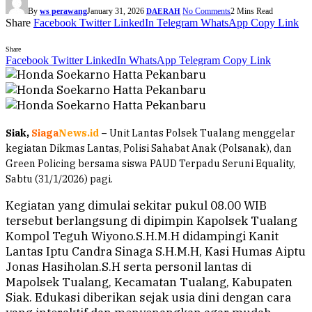
By
ws perawang
January 31, 2026
No Comments
2 Mins Read
DAERAH
Share
Facebook
Twitter
LinkedIn
Telegram
WhatsApp
Copy Link
Share
Facebook
Twitter
LinkedIn
WhatsApp
Telegram
Copy Link
Siak,
Siaga
News.id
–
Unit Lantas Polsek Tualang menggelar
kegiatan Dikmas Lantas, Polisi Sahabat Anak (Polsanak), dan
Green Policing bersama siswa PAUD Terpadu Seruni Equality,
Sabtu (31/1/2026) pagi.
Kegiatan yang dimulai sekitar pukul 08.00 WIB
tersebut berlangsung di dipimpin Kapolsek Tualang
Kompol Teguh Wiyono.S.H.M.H didampingi Kanit
Lantas Iptu Candra Sinaga S.H.M.H, Kasi Humas Aiptu
Jonas Hasiholan.S.H serta personil lantas di
Mapolsek Tualang, Kecamatan Tualang, Kabupaten
Siak. Edukasi diberikan sejak usia dini dengan cara