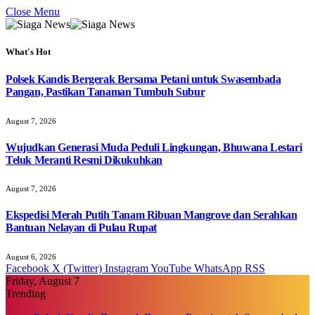
Close Menu
What's Hot
Polsek Kandis Bergerak Bersama Petani untuk Swasembada
Pangan, Pastikan Tanaman Tumbuh Subur
August 7, 2026
Wujudkan Generasi Muda Peduli Lingkungan, Bhuwana Lestari
Teluk Meranti Resmi Dikukuhkan
August 7, 2026
Ekspedisi Merah Putih Tanam Ribuan Mangrove dan Serahkan
Bantuan Nelayan di Pulau Rupat
August 6, 2026
Facebook
X (Twitter)
Instagram
YouTube
WhatsApp
RSS
Friday, August 7
Trending