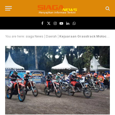
Facebook
X (Twitter)
Instagram
YouTube
LinkedIn
WhatsApp
You are here:
siaga News
|
Daerah
|
Kejuaraan Grasstrack Motocross Trophy Kapolres Siak Berlangsung Meriah di Sirkuit Bukit Kardi Lestari