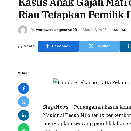
Kasus Anak Gajah Mati 
Riau Tetapkan Pemilik 
By
wartawan siaganews08
March 2, 2026
DAERAH
Share
Facebook
Twitter
SHARE
SiagaNews – Penanganan kasus kema
Nasional Tesso Nilo terus berkemban
menetapkan seorang pemilik lahan s