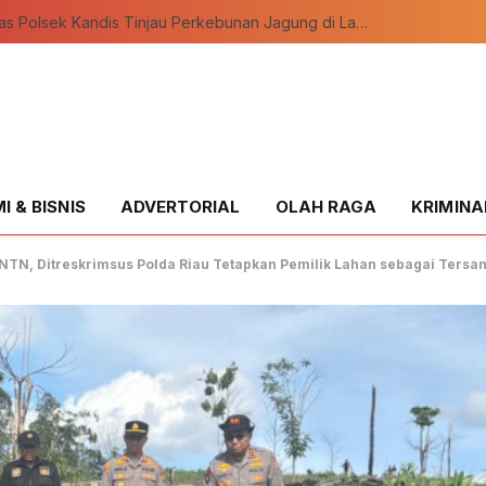
Bhabinkamtibmas Polsek Kandis Tinjau Perkebunan Jagung di Lahan Tumpang Sari Seluas 12 Hektar
 & BISNIS
ADVERTORIAL
OLAH RAGA
KRIMINA
TNTN, Ditreskrimsus Polda Riau Tetapkan Pemilik Lahan sebagai Tersa