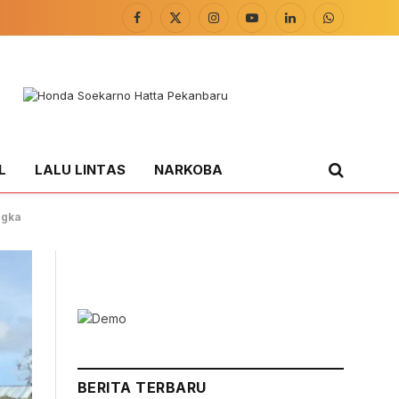
Facebook
X
Instagram
YouTube
LinkedIn
WhatsApp
(Twitter)
L
LALU LINTAS
NARKOBA
ngka
BERITA TERBARU