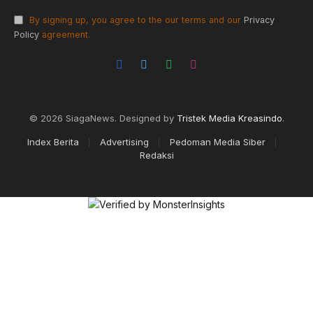
By signing up, you agree to the our terms and our
Privacy
Policy
agreement.
Facebook
X
WhatsApp
Instagram
(Twitter)
© 2026 SiagaNews. Designed by
Tristek Media Kreasindo
.
Index Berita
Advertising
Pedoman Media Siber
Redaksi