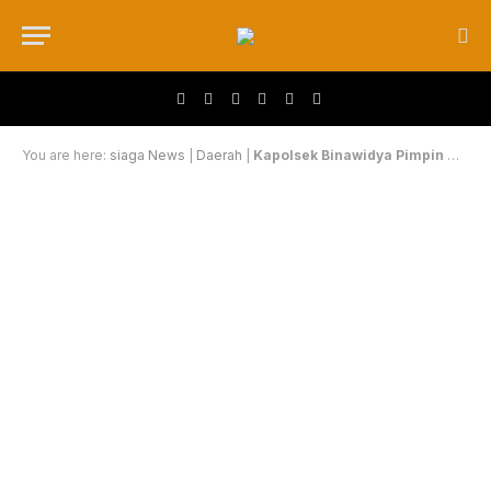
Facebook
X (Twitter)
Instagram
YouTube
LinkedIn
WhatsApp
You are here:
siaga News
|
Daerah
|
Kapolsek Binawidya Pimpin Goro Massal Antisipasi Banjir Musim Hujan, Kerahkan Alat Berat