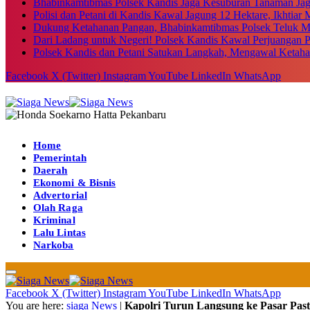
Bhabinkamtibmas Polsek Kandis Jaga Kesuburan Tanaman Ja
Polisi dan Petani di Kandis Kawal Jagung 12 Hektare, Ikhtia
Dukung Ketahanan Pangan, Bhabinkamtibmas Polsek Teluk M
Dari Ladang untuk Negeri! Polsek Kandis Kawal Perjuangan
Polsek Kandis dan Petani Satukan Langkah, Mengawal Ketah
Facebook
X (Twitter)
Instagram
YouTube
LinkedIn
WhatsApp
Home
Pemerintah
Daerah
Ekonomi & Bisnis
Advertorial
Olah Raga
Kriminal
Lalu Lintas
Narkoba
Facebook
X (Twitter)
Instagram
YouTube
LinkedIn
WhatsApp
You are here:
siaga News
|
Kapolri Turun Langsung ke Pasar Pa