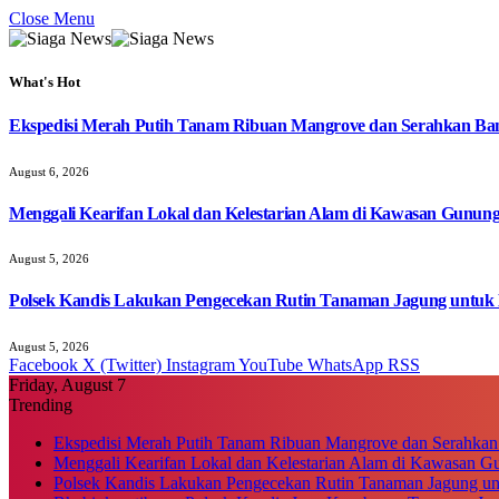
Close Menu
What's Hot
Ekspedisi Merah Putih Tanam Ribuan Mangrove dan Serahkan Ban
August 6, 2026
Menggali Kearifan Lokal dan Kelestarian Alam di Kawasan Gunun
August 5, 2026
Polsek Kandis Lakukan Pengecekan Rutin Tanaman Jagung untuk
August 5, 2026
Facebook
X (Twitter)
Instagram
YouTube
WhatsApp
RSS
Friday, August 7
Trending
Ekspedisi Merah Putih Tanam Ribuan Mangrove dan Serahkan
Menggali Kearifan Lokal dan Kelestarian Alam di Kawasan G
Polsek Kandis Lakukan Pengecekan Rutin Tanaman Jagung u