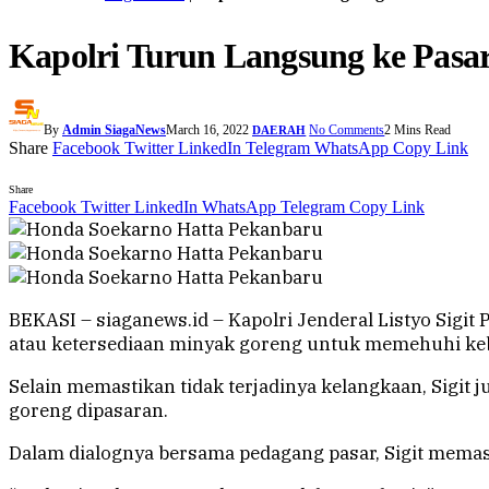
Kapolri Turun Langsung ke Pas
By
Admin SiagaNews
March 16, 2022
No Comments
2 Mins Read
DAERAH
Share
Facebook
Twitter
LinkedIn
Telegram
WhatsApp
Copy Link
Share
Facebook
Twitter
LinkedIn
WhatsApp
Telegram
Copy Link
BEKASI – siaganews.id – Kapolri Jenderal Listyo Sigit
atau ketersediaan minyak goreng untuk memehuhi ke
Selain memastikan tidak terjadinya kelangkaan, Sigit 
goreng dipasaran.
Dalam dialognya bersama pedagang pasar, Sigit memas