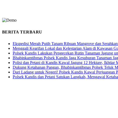
BERITA TERBARU
Ekspedisi Merah Putih Tanam Ribuan Mangrove dan Serahkan
Menggali Kearifan Lokal dan Kelestarian Alam di Kawasan G
Polsek Kandis Lakukan Pengecekan Rutin Tanaman Jagung u
Bhabinkamtibmas Polsek Kandis Jaga Kesuburan Tanaman Ja
Polisi dan Petani di Kandis Kawal Jagung 12 Hektare, Ikhtia
Dukung Ketahanan Pangan, Bhabinkamtibmas Polsek Teluk M
Dari Ladang untuk Negeri! Polsek Kandis Kawal Perjuangan
Polsek Kandis dan Petani Satukan Langkah, Mengawal Ketah