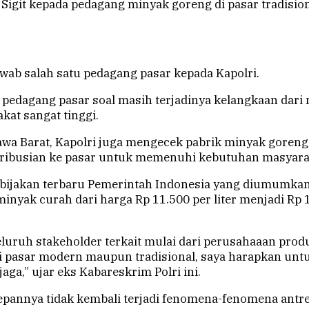
Sigit kepada pedagang minyak goreng di pasar tradision
jawab salah satu pedagang pasar kepada Kapolri.
 pedagang pasar soal masih terjadinya kelangkaan dari
at sangat tinggi.
awa Barat, Kapolri juga mengecek pabrik minyak goreng P
tribusian ke pasar untuk memenuhi kebutuhan masyara
kebijakan terbaru Pemerintah Indonesia yang diumumkan
inyak curah dari harga Rp 11.500 per liter menjadi Rp 
eluruh stakeholder terkait mulai dari perusahaaan p
i pasar modern maupun tradisional, saya harapkan untu
aga,” ujar eks Kabareskrim Polri ini.
edepannya tidak kembali terjadi fenomena-fenomena ant