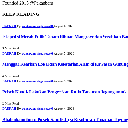
Founded 2015 @Pekanbaru
KEEP READING
DAERAH
By
wartawan siaganews08
August 6, 2026
Ekspedisi Merah Putih Tanam Ribuan Mangrove dan Serahkan Ban
3 Mins Read
DAERAH
By
wartawan siaganews08
August 5, 2026
Menggali Kearifan Lokal dan Kelestarian Alam di Kawasan Gunun
4 Mins Read
DAERAH
By
wartawan siaganews08
August 5, 2026
Polsek Kandis Lakukan Pengecekan Rutin Tanaman Jagung untuk
2 Mins Read
DAERAH
By
wartawan siaganews08
August 4, 2026
Bhabinkamtibmas Polsek Kandis Jaga Kesuburan Tanaman Jagun