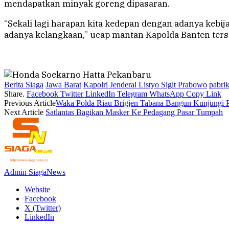
mendapatkan minyak goreng dipasaran.
“Sekali lagi harapan kita kedepan dengan adanya kebi
adanya kelangkaan,” ucap mantan Kapolda Banten ters
Berita Siaga
Jawa Barat
Kapolri Jenderal Listyo Sigit Prabowo
pabri
Share.
Facebook
Twitter
LinkedIn
Telegram
WhatsApp
Copy Link
Previous Article
Waka Polda Riau Brigjen Tabana Bangun Kunjungi P
Next Article
Satlantas Bagikan Masker Ke Pedagang Pasar Tumpah
Admin SiagaNews
Website
Facebook
X (Twitter)
LinkedIn