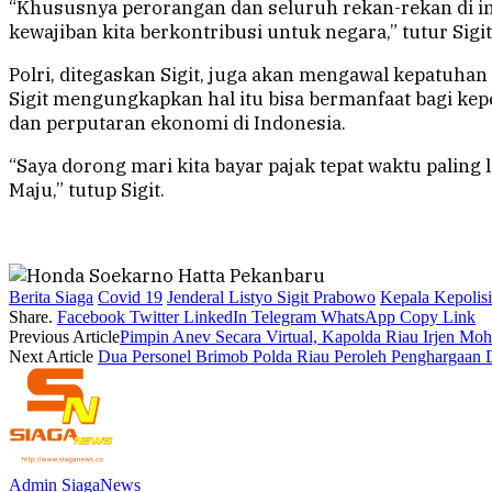
“Khususnya perorangan dan seluruh rekan-rekan di inst
kewajiban kita berkontribusi untuk negara,” tutur Sigit
Polri, ditegaskan Sigit, juga akan mengawal kepatuha
Sigit mengungkapkan hal itu bisa bermanfaat bagi k
dan perputaran ekonomi di Indonesia.
“Saya dorong mari kita bayar pajak tepat waktu paling
Maju,” tutup Sigit.
Berita Siaga
Covid 19
Jenderal Listyo Sigit Prabowo
Kepala Kepolisi
Share.
Facebook
Twitter
LinkedIn
Telegram
WhatsApp
Copy Link
Previous Article
Pimpin Anev Secara Virtual, Kapolda Riau Irjen Moh
Next Article
Dua Personel Brimob Polda Riau Peroleh Penghargaa
Admin SiagaNews