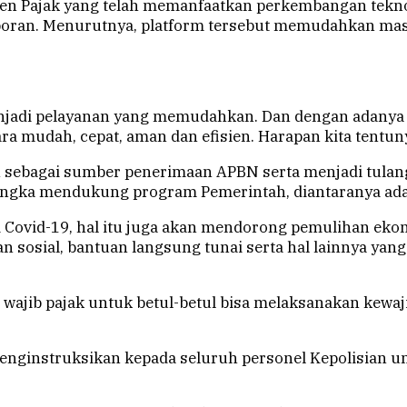
tjen Pajak yang telah memanfaatkan perkembangan tekn
poran. Menurutnya, platform tersebut memudahkan mas
jadi pelayanan yang memudahkan. Dan dengan adanya apl
a mudah, cepat, aman dan efisien. Harapan kita tentuny
n sebagai sumber penerimaan APBN serta menjadi tula
am rangka mendukung program Pemerintah, diantaranya ad
mi Covid-19, hal itu juga akan mendorong pemulihan ek
an sosial, bantuan langsung tunai serta hal lainnya ya
ajib pajak untuk betul-betul bisa melaksanakan kewaji
t menginstruksikan kepada seluruh personel Kepolisia