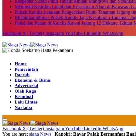
Ekspedisi Merah Putih Tanam Ribuan Mangrove dan Serahkan
Menggali Kearifan Lokal dan Kelestarian Alam di Kawasan G
Polsek Kandis Lakukan Pengecekan Rutin Tanaman Jagung u
Bhabinkamtibmas Polsek Kandis Jaga Kesuburan Tanaman Ja
Polisi dan Petani di Kandis Kawal Jagung 12 Hektare, Ikhtia
Facebook
X (Twitter)
Instagram
YouTube
LinkedIn
WhatsApp
Home
Pemerintah
Daerah
Ekonomi & Bisnis
Advertorial
Olah Raga
Kriminal
Lalu Lintas
Narkoba
Facebook
X (Twitter)
Instagram
YouTube
LinkedIn
WhatsApp
You are here:
siaga News
|
Kapolri: Bayar Pajak Bermanfaat Bag