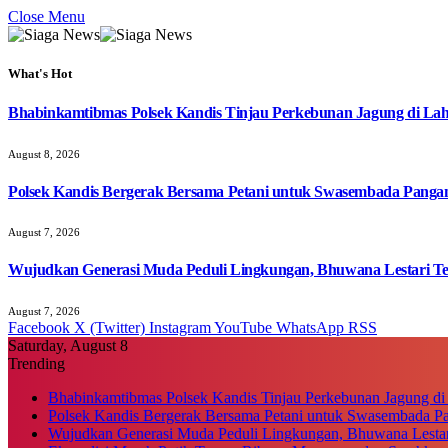
Close Menu
What's Hot
Bhabinkamtibmas Polsek Kandis Tinjau Perkebunan Jagung di Lah
August 8, 2026
Polsek Kandis Bergerak Bersama Petani untuk Swasembada Pang
August 7, 2026
Wujudkan Generasi Muda Peduli Lingkungan, Bhuwana Lestari T
August 7, 2026
Facebook
X (Twitter)
Instagram
YouTube
WhatsApp
RSS
Saturday, August 8
Trending
Bhabinkamtibmas Polsek Kandis Tinjau Perkebunan Jagung di
Polsek Kandis Bergerak Bersama Petani untuk Swasembada P
Wujudkan Generasi Muda Peduli Lingkungan, Bhuwana Lestar