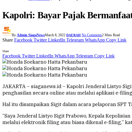
Kapolri: Bayar Pajak Bermanfaa
By
Admin SiagaNews
March 8, 2022
No Comments
2 Mins Read
DAERAH
Share
Facebook
Twitter
LinkedIn
Telegram
WhatsApp
Copy Link
Share
Facebook
Twitter
LinkedIn
WhatsApp
Telegram
Copy Link
JAKARTA – siaganews.id – Kapolri Jenderal Listyo Si
penghasilan secara online atau melalui aplikasi e-filin
Hal itu disampaikan Sigit dalam acara pelaporan SPT 
“Saya Jenderal Listyo Sigit Prabowo, Kepala Kepolisia
melalui elektronik filing atau biasa dikenal e-filing,” kat