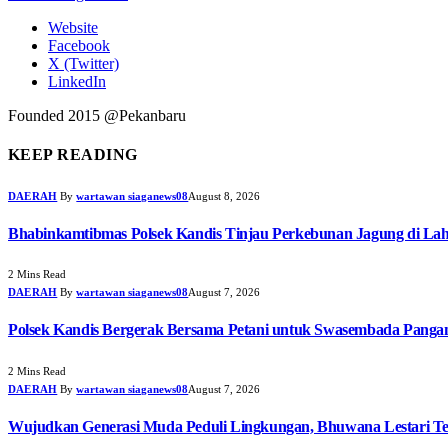
Website
Facebook
X (Twitter)
LinkedIn
Founded 2015 @Pekanbaru
KEEP READING
DAERAH
By
wartawan siaganews08
August 8, 2026
Bhabinkamtibmas Polsek Kandis Tinjau Perkebunan Jagung di Lah
2 Mins Read
DAERAH
By
wartawan siaganews08
August 7, 2026
Polsek Kandis Bergerak Bersama Petani untuk Swasembada Pang
2 Mins Read
DAERAH
By
wartawan siaganews08
August 7, 2026
Wujudkan Generasi Muda Peduli Lingkungan, Bhuwana Lestari T