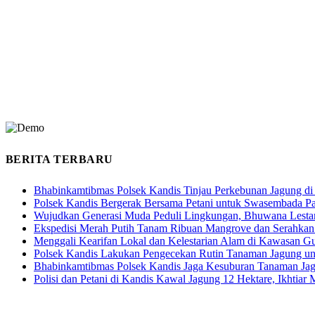
BERITA TERBARU
Bhabinkamtibmas Polsek Kandis Tinjau Perkebunan Jagung di
Polsek Kandis Bergerak Bersama Petani untuk Swasembada P
Wujudkan Generasi Muda Peduli Lingkungan, Bhuwana Lestar
Ekspedisi Merah Putih Tanam Ribuan Mangrove dan Serahkan
Menggali Kearifan Lokal dan Kelestarian Alam di Kawasan G
Polsek Kandis Lakukan Pengecekan Rutin Tanaman Jagung u
Bhabinkamtibmas Polsek Kandis Jaga Kesuburan Tanaman Ja
Polisi dan Petani di Kandis Kawal Jagung 12 Hektare, Ikhtia