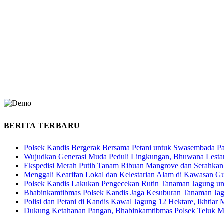
BERITA TERBARU
Polsek Kandis Bergerak Bersama Petani untuk Swasembada P
Wujudkan Generasi Muda Peduli Lingkungan, Bhuwana Lestar
Ekspedisi Merah Putih Tanam Ribuan Mangrove dan Serahkan
Menggali Kearifan Lokal dan Kelestarian Alam di Kawasan G
Polsek Kandis Lakukan Pengecekan Rutin Tanaman Jagung u
Bhabinkamtibmas Polsek Kandis Jaga Kesuburan Tanaman Ja
Polisi dan Petani di Kandis Kawal Jagung 12 Hektare, Ikhtia
Dukung Ketahanan Pangan, Bhabinkamtibmas Polsek Teluk M