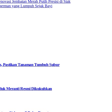
novasi Jembatan Merah Putih Presisi di Siak
Oberman yang Lumpuh Sejak Bayi
an, Pastikan Tanaman Tumbuh Subur
eluk Meranti Resmi Dikukuhkan