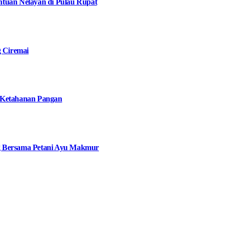
tuan Nelayan di Pulau Rupat
g Ciremai
 Ketahanan Pangan
g Bersama Petani Ayu Makmur