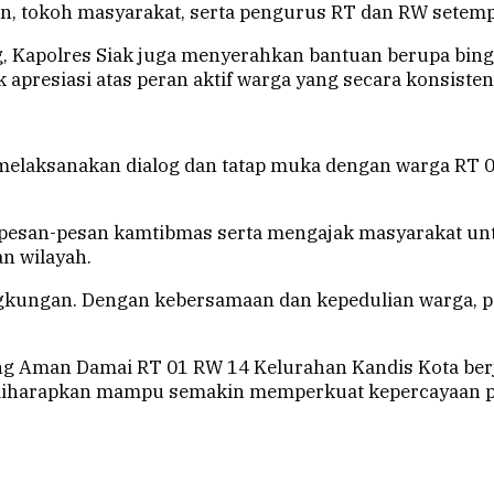
n, tokoh masyarakat, serta pengurus RT dan RW setemp
g, Kapolres Siak juga menyerahkan bantuan berupa bin
k apresiasi atas peran aktif warga yang secara konsis
a melaksanakan dialog dan tatap muka dengan warga RT
pesan-pesan kamtibmas serta mengajak masyarakat un
n wilayah.
kungan. Dengan kebersamaan dan kepedulian warga, pot
g Aman Damai RT 01 RW 14 Kelurahan Kandis Kota berja
 diharapkan mampu semakin memperkuat kepercayaan pub