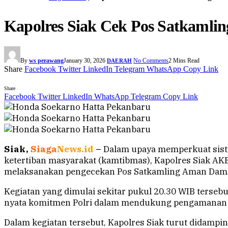
Kapolres Siak Cek Pos Satkamli
By
ws perawang
January 30, 2026
No Comments
2 Mins Read
DAERAH
Share
Facebook
Twitter
LinkedIn
Telegram
WhatsApp
Copy Link
Share
Facebook
Twitter
LinkedIn
WhatsApp
Telegram
Copy Link
Siak,
Siaga
News.id
–
Dalam upaya memperkuat sist
ketertiban masyarakat (kamtibmas), Kapolres Siak AKBP
melaksanakan pengecekan Pos Satkamling Aman Damai
Kegiatan yang dimulai sekitar pukul 20.30 WIB terse
nyata komitmen Polri dalam mendukung pengamanan sw
Dalam kegiatan tersebut, Kapolres Siak turut didamping