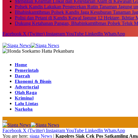
Menggali Kearifan Lokal dan Kelestarian Alam di Kawasan G
Polsek Kandis Lakukan Pengecekan Rutin Tanaman Jagung u
Bhabinkamtibmas Polsek Kandis Jaga Kesuburan Tanaman Ja
Polisi dan Petani di Kandis Kawal Jagung 12 Hektare, Ikhtia
Dukung Ketahanan Pangan, Bhabinkamtibmas Polsek Teluk M
Facebook
X (Twitter)
Instagram
YouTube
LinkedIn
WhatsApp
Home
Pemerintah
Daerah
Ekonomi & Bisnis
Advertorial
Olah Raga
Kriminal
Lalu Lintas
Narkoba
Facebook
X (Twitter)
Instagram
YouTube
LinkedIn
WhatsApp
You are here:
siaga News
|
Kapolres Siak Cek Pos Satkamling Am