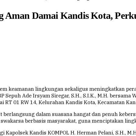
ng Aman Damai Kandis Kota, Perk
em keamanan lingkungan sekaligus meningkatkan pera
 Sepuh Ade Irsyam Siregar, S.H., S.I.K., M.H. bersama W
 RT 01 RW 14, Kelurahan Kandis Kota, Kecamatan Kand
but berlangsung dalam suasana hangat dan penuh keber
akarsa berbasis masyarakat, guna menciptakan lingku
i Kapolsek Kandis KOMPOL H. Herman Pelani, S.H., M.H., 