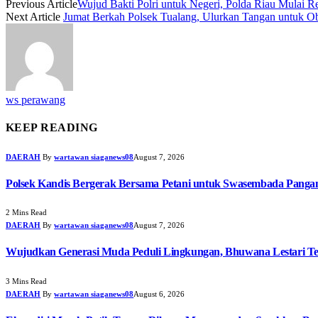
Previous Article
Wujud Bakti Polri untuk Negeri, Polda Riau Mulai Re
Next Article
Jumat Berkah Polsek Tualang, Ulurkan Tangan untuk 
ws perawang
KEEP READING
DAERAH
By
wartawan siaganews08
August 7, 2026
Polsek Kandis Bergerak Bersama Petani untuk Swasembada Pang
2 Mins Read
DAERAH
By
wartawan siaganews08
August 7, 2026
Wujudkan Generasi Muda Peduli Lingkungan, Bhuwana Lestari T
3 Mins Read
DAERAH
By
wartawan siaganews08
August 6, 2026