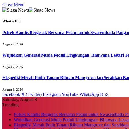
Close Menu
What's Hot
Polsek Kandis Bergerak Bersama Petani untuk Swasembada Pang
August 7, 2026
Wujudkan Generasi Muda Peduli Lingkungan, Bhuwana Lestari T
August 7, 2026
Ekspedisi Merah Putih Tanam Ribuan Mangrove dan Serahkan Ban
August 6, 2026
Facebook
X (Twitter)
Instagram
YouTube
WhatsApp
RSS
Saturday, August 8
Trending
Polsek Kandis Bergerak Bersama Petani untuk Swasembada P
Wujudkan Generasi Muda Peduli Lingkungan, Bhuwana Lestar
Ekspedisi Merah Putih Tanam Ribuan Mangrove dan Serahkan