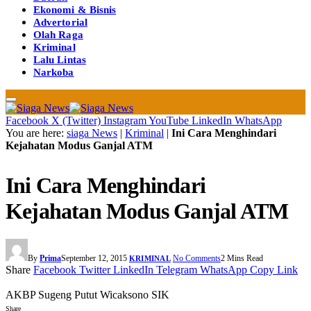
Ekonomi & Bisnis
Advertorial
Olah Raga
Kriminal
Lalu Lintas
Narkoba
Facebook
X (Twitter)
Instagram
YouTube
LinkedIn
WhatsApp
You are here:
siaga News
|
Kriminal
|
Ini Cara Menghindari
Kejahatan Modus Ganjal ATM
Ini Cara Menghindari
Kejahatan Modus Ganjal ATM
By
Prima
September 12, 2015
No Comments
2 Mins Read
KRIMINAL
Share
Facebook
Twitter
LinkedIn
Telegram
WhatsApp
Copy Link
AKBP Sugeng Putut Wicaksono SIK
Share