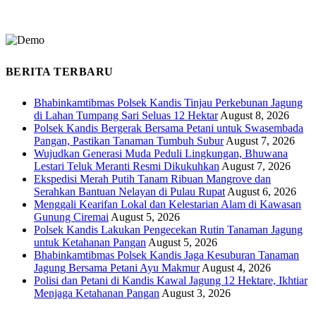
BERITA TERBARU
Bhabinkamtibmas Polsek Kandis Tinjau Perkebunan Jagung
di Lahan Tumpang Sari Seluas 12 Hektar
August 8, 2026
Polsek Kandis Bergerak Bersama Petani untuk Swasembada
Pangan, Pastikan Tanaman Tumbuh Subur
August 7, 2026
Wujudkan Generasi Muda Peduli Lingkungan, Bhuwana
Lestari Teluk Meranti Resmi Dikukuhkan
August 7, 2026
Ekspedisi Merah Putih Tanam Ribuan Mangrove dan
Serahkan Bantuan Nelayan di Pulau Rupat
August 6, 2026
Menggali Kearifan Lokal dan Kelestarian Alam di Kawasan
Gunung Ciremai
August 5, 2026
Polsek Kandis Lakukan Pengecekan Rutin Tanaman Jagung
untuk Ketahanan Pangan
August 5, 2026
Bhabinkamtibmas Polsek Kandis Jaga Kesuburan Tanaman
Jagung Bersama Petani Ayu Makmur
August 4, 2026
Polisi dan Petani di Kandis Kawal Jagung 12 Hektare, Ikhtiar
Menjaga Ketahanan Pangan
August 3, 2026