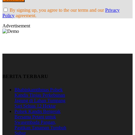
By signing up, you agree to the our terms and our
Privacy
Policy
agreement.
Advertisement
BERITA TERBARU
Bhabinkamtibmas Polsek
Kandis Tinjau Perkebunan
Jagung di Lahan Tumpang
Sari Seluas 12 Hektar
Polsek Kandis Bergerak
Bersama Petani untuk
Swasembada Pangan,
Pastikan Tanaman Tumbuh
Subur