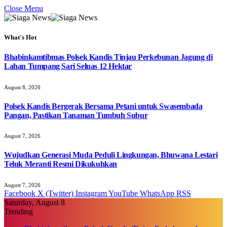
Close Menu
What's Hot
Bhabinkamtibmas Polsek Kandis Tinjau Perkebunan Jagung di
Lahan Tumpang Sari Seluas 12 Hektar
August 8, 2026
Polsek Kandis Bergerak Bersama Petani untuk Swasembada
Pangan, Pastikan Tanaman Tumbuh Subur
August 7, 2026
Wujudkan Generasi Muda Peduli Lingkungan, Bhuwana Lestari
Teluk Meranti Resmi Dikukuhkan
August 7, 2026
Facebook
X (Twitter)
Instagram
YouTube
WhatsApp
RSS
Saturday, August 8
Trending