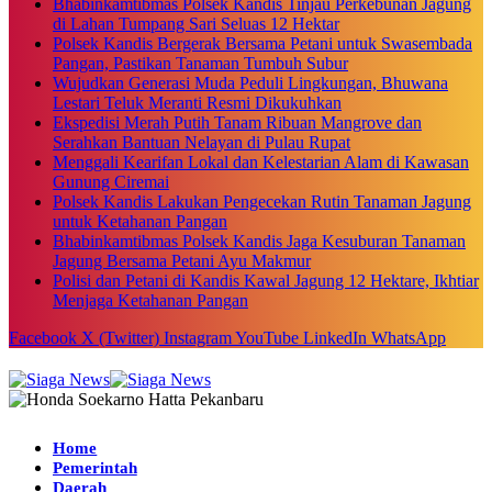
Bhabinkamtibmas Polsek Kandis Tinjau Perkebunan Jagung
di Lahan Tumpang Sari Seluas 12 Hektar
Polsek Kandis Bergerak Bersama Petani untuk Swasembada
Pangan, Pastikan Tanaman Tumbuh Subur
Wujudkan Generasi Muda Peduli Lingkungan, Bhuwana
Lestari Teluk Meranti Resmi Dikukuhkan
Ekspedisi Merah Putih Tanam Ribuan Mangrove dan
Serahkan Bantuan Nelayan di Pulau Rupat
Menggali Kearifan Lokal dan Kelestarian Alam di Kawasan
Gunung Ciremai
Polsek Kandis Lakukan Pengecekan Rutin Tanaman Jagung
untuk Ketahanan Pangan
Bhabinkamtibmas Polsek Kandis Jaga Kesuburan Tanaman
Jagung Bersama Petani Ayu Makmur
Polisi dan Petani di Kandis Kawal Jagung 12 Hektare, Ikhtiar
Menjaga Ketahanan Pangan
Facebook
X (Twitter)
Instagram
YouTube
LinkedIn
WhatsApp
Home
Pemerintah
Daerah