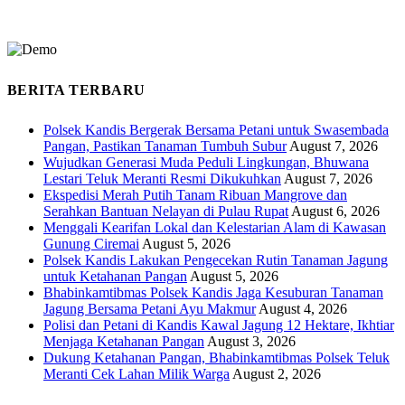
BERITA TERBARU
Polsek Kandis Bergerak Bersama Petani untuk Swasembada
Pangan, Pastikan Tanaman Tumbuh Subur
August 7, 2026
Wujudkan Generasi Muda Peduli Lingkungan, Bhuwana
Lestari Teluk Meranti Resmi Dikukuhkan
August 7, 2026
Ekspedisi Merah Putih Tanam Ribuan Mangrove dan
Serahkan Bantuan Nelayan di Pulau Rupat
August 6, 2026
Menggali Kearifan Lokal dan Kelestarian Alam di Kawasan
Gunung Ciremai
August 5, 2026
Polsek Kandis Lakukan Pengecekan Rutin Tanaman Jagung
untuk Ketahanan Pangan
August 5, 2026
Bhabinkamtibmas Polsek Kandis Jaga Kesuburan Tanaman
Jagung Bersama Petani Ayu Makmur
August 4, 2026
Polisi dan Petani di Kandis Kawal Jagung 12 Hektare, Ikhtiar
Menjaga Ketahanan Pangan
August 3, 2026
Dukung Ketahanan Pangan, Bhabinkamtibmas Polsek Teluk
Meranti Cek Lahan Milik Warga
August 2, 2026