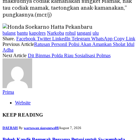
maksudnya codiak kamanakan singket Mamak, nak
tau codiak mamak, taetongkan anak-kamanakan,”
pungkasnya.(mcr/j)
balang
bantu
kapolres
Narkoba
rohul
tangani
ulu
Share.
Facebook
Twitter
LinkedIn
Telegram
WhatsApp
Copy Link
Previous Article
Ratusan Personil Polisi Akan Amankan Sholat Idul
Adha
Next Article
Dit Binmas Polda Riau Sosialisasi Polmas
Prima
Website
KEEP READING
DAERAH
By
wartawan siaganews08
August 7, 2026
Polsek Kandis Bergerak Bersama Petani untuk Swasembada