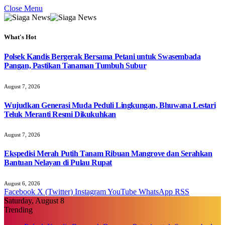
Close Menu
What's Hot
Polsek Kandis Bergerak Bersama Petani untuk Swasembada
Pangan, Pastikan Tanaman Tumbuh Subur
August 7, 2026
Wujudkan Generasi Muda Peduli Lingkungan, Bhuwana Lestari
Teluk Meranti Resmi Dikukuhkan
August 7, 2026
Ekspedisi Merah Putih Tanam Ribuan Mangrove dan Serahkan
Bantuan Nelayan di Pulau Rupat
August 6, 2026
Facebook
X (Twitter)
Instagram
YouTube
WhatsApp
RSS
Saturday, August 8
Trending