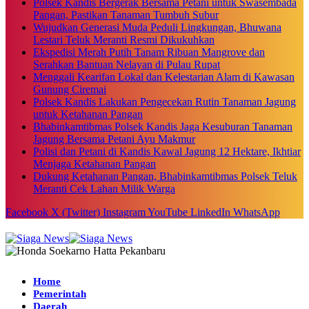
Polsek Kandis Bergerak Bersama Petani untuk Swasembada
Pangan, Pastikan Tanaman Tumbuh Subur
Wujudkan Generasi Muda Peduli Lingkungan, Bhuwana
Lestari Teluk Meranti Resmi Dikukuhkan
Ekspedisi Merah Putih Tanam Ribuan Mangrove dan
Serahkan Bantuan Nelayan di Pulau Rupat
Menggali Kearifan Lokal dan Kelestarian Alam di Kawasan
Gunung Ciremai
Polsek Kandis Lakukan Pengecekan Rutin Tanaman Jagung
untuk Ketahanan Pangan
Bhabinkamtibmas Polsek Kandis Jaga Kesuburan Tanaman
Jagung Bersama Petani Ayu Makmur
Polisi dan Petani di Kandis Kawal Jagung 12 Hektare, Ikhtiar
Menjaga Ketahanan Pangan
Dukung Ketahanan Pangan, Bhabinkamtibmas Polsek Teluk
Meranti Cek Lahan Milik Warga
Facebook
X (Twitter)
Instagram
YouTube
LinkedIn
WhatsApp
Home
Pemerintah
Daerah