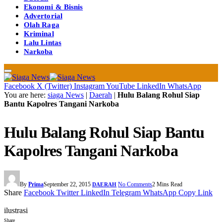
Ekonomi & Bisnis
Advertorial
Olah Raga
Kriminal
Lalu Lintas
Narkoba
Facebook
X (Twitter)
Instagram
YouTube
LinkedIn
WhatsApp
You are here:
siaga News
|
Daerah
|
Hulu Balang Rohul Siap
Bantu Kapolres Tangani Narkoba
Hulu Balang Rohul Siap Bantu
Kapolres Tangani Narkoba
By
Prima
September 22, 2015
No Comments
2 Mins Read
DAERAH
Share
Facebook
Twitter
LinkedIn
Telegram
WhatsApp
Copy Link
ilustrasi
Share