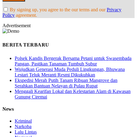
By signing up, you agree to the our terms and our
Privacy
Policy
agreement.
Advertisement
BERITA TERBARU
Polsek Kandis Bergerak Bersama Petani untuk Swasembada
Pangan, Pastikan Tanaman Tumbuh Subur
Wujudkan Generasi Muda Peduli Lingkungan, Bhuwana
Lestari Teluk Meranti Resmi Dikukuhkan
Ekspedisi Merah Putih Tanam Ribuan Mangrove dan
Serahkan Bantuan Nelayan di Pulau Rupat
Menggali Kearifan Lokal dan Kelestarian Alam di Kawasan
Gunung Ciremai
News
Kriminal
Narkoba
Lalu Lintas