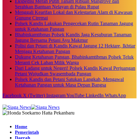
Ekspedisi Merah Putih Tanam Ribuan Mangrove dan
Serahkan Bantuan Nelayan di Pulau Rupat
Menggali Kearifan Lokal dan Kelestarian Alam di Kawasan
Gunung Ciremai
Polsek Kandis Lakukan Pengecekan Rutin Tanaman Jagung
untuk Ketahanan Pangan
Bhabinkamtibmas Polsek Kandis Jaga Kesuburan Tanaman
Jagung Bersama Petani Ayu Makmur
Polisi dan Petani di Kandis Kawal Jagung 12 Hektare, Ikhtiar
Menjaga Ketahanan Pangan
Dukung Ketahanan Pangan, Bhabinkamtibmas Polsek Teluk
Meranti Cek Lahan Milik Warga
Dari Ladang untuk Negeri! Polsek Kandis Kawal Perjuangan
Petani Wujudkan Swasembada Pangan
Polsek Kandis dan Petani Satukan Langkah, Mengawal
Ketahanan Pangan untuk Masa Depan Bangsa
Facebook
X (Twitter)
Instagram
YouTube
LinkedIn
WhatsApp
Home
Pemerintah
Daerah