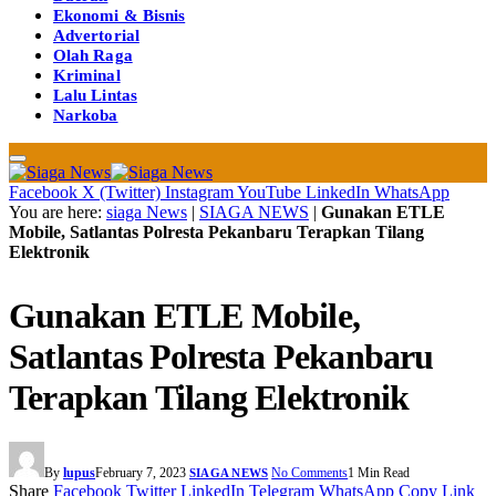
Ekonomi & Bisnis
Advertorial
Olah Raga
Kriminal
Lalu Lintas
Narkoba
Facebook
X (Twitter)
Instagram
YouTube
LinkedIn
WhatsApp
You are here:
siaga News
|
SIAGA NEWS
|
Gunakan ETLE
Mobile, Satlantas Polresta Pekanbaru Terapkan Tilang
Elektronik
Gunakan ETLE Mobile,
Satlantas Polresta Pekanbaru
Terapkan Tilang Elektronik
By
lupus
February 7, 2023
No Comments
1 Min Read
SIAGA NEWS
Share
Facebook
Twitter
LinkedIn
Telegram
WhatsApp
Copy Link