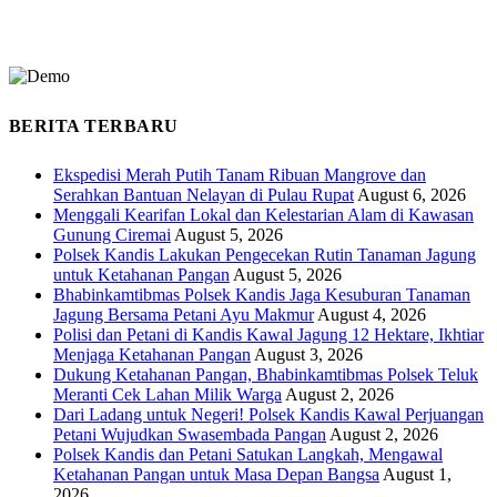
BERITA TERBARU
Ekspedisi Merah Putih Tanam Ribuan Mangrove dan
Serahkan Bantuan Nelayan di Pulau Rupat
August 6, 2026
Menggali Kearifan Lokal dan Kelestarian Alam di Kawasan
Gunung Ciremai
August 5, 2026
Polsek Kandis Lakukan Pengecekan Rutin Tanaman Jagung
untuk Ketahanan Pangan
August 5, 2026
Bhabinkamtibmas Polsek Kandis Jaga Kesuburan Tanaman
Jagung Bersama Petani Ayu Makmur
August 4, 2026
Polisi dan Petani di Kandis Kawal Jagung 12 Hektare, Ikhtiar
Menjaga Ketahanan Pangan
August 3, 2026
Dukung Ketahanan Pangan, Bhabinkamtibmas Polsek Teluk
Meranti Cek Lahan Milik Warga
August 2, 2026
Dari Ladang untuk Negeri! Polsek Kandis Kawal Perjuangan
Petani Wujudkan Swasembada Pangan
August 2, 2026
Polsek Kandis dan Petani Satukan Langkah, Mengawal
Ketahanan Pangan untuk Masa Depan Bangsa
August 1,
2026