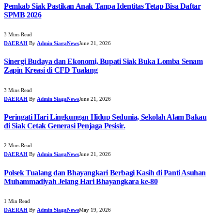
Pemkab Siak Pastikan Anak Tanpa Identitas Tetap Bisa Daftar
SPMB 2026
3 Mins Read
DAERAH
By
Admin SiagaNews
June 21, 2026
Sinergi Budaya dan Ekonomi, Bupati Siak Buka Lomba Senam
Zapin Kreasi di CFD Tualang
3 Mins Read
DAERAH
By
Admin SiagaNews
June 21, 2026
Peringati Hari Lingkungan Hidup Sedunia, Sekolah Alam Bakau
di Siak Cetak Generasi Penjaga Pesisir.
2 Mins Read
DAERAH
By
Admin SiagaNews
June 21, 2026
Polsek Tualang dan Bhayangkari Berbagi Kasih di Panti Asuhan
Muhammadiyah Jelang Hari Bhayangkara ke-80
1 Min Read
DAERAH
By
Admin SiagaNews
May 19, 2026