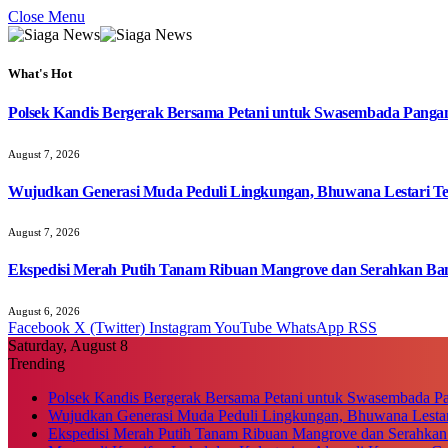
Close Menu
What's Hot
Polsek Kandis Bergerak Bersama Petani untuk Swasembada Pang
August 7, 2026
Wujudkan Generasi Muda Peduli Lingkungan, Bhuwana Lestari T
August 7, 2026
Ekspedisi Merah Putih Tanam Ribuan Mangrove dan Serahkan Ban
August 6, 2026
Facebook
X (Twitter)
Instagram
YouTube
WhatsApp
RSS
Saturday, August 8
Trending
Polsek Kandis Bergerak Bersama Petani untuk Swasembada P
Wujudkan Generasi Muda Peduli Lingkungan, Bhuwana Lestar
Ekspedisi Merah Putih Tanam Ribuan Mangrove dan Serahkan