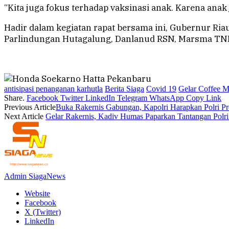
“Kita juga fokus terhadap vaksinasi anak. Karena anak 
Hadir dalam kegiatan rapat bersama ini, Gubernur Ria
Parlindungan Hutagalung, Danlanud RSN, Marsma TNI An
antisipasi penanganan karhutla
Berita Siaga
Covid 19
Gelar Coffee 
Share.
Facebook
Twitter
LinkedIn
Telegram
WhatsApp
Copy Link
Previous Article
Buka Rakernis Gabungan, Kapolri Harapkan Polri Pre
Next Article
Gelar Rakernis, Kadiv Humas Paparkan Tantangan Polri 
Admin SiagaNews
Website
Facebook
X (Twitter)
LinkedIn