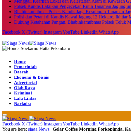
Menggali Kearifan Lokal dan Kelestarian Alam di Kawasan G
Polsek Kandis Lakukan Pengecekan Rutin Tanaman Jagung u
Bhabinkamtibmas Polsek Kandis Jaga Kesuburan Tanaman Ja
Polisi dan Petani di Kandis Kawal Jagung 12 Hektare, Ikhtia
Dukung Ketahanan Pangan, Bhabinkamtibmas Polsek Teluk M
Facebook
X (Twitter)
Instagram
YouTube
LinkedIn
WhatsApp
Home
Pemerintah
Daerah
Ekonomi & Bisnis
Advertorial
Olah Raga
Kriminal
Lalu Lintas
Narkoba
Facebook
X (Twitter)
Instagram
YouTube
LinkedIn
WhatsApp
You are here:
siaga News
|
Gelar Coffee Morning Forkopimda, Ka