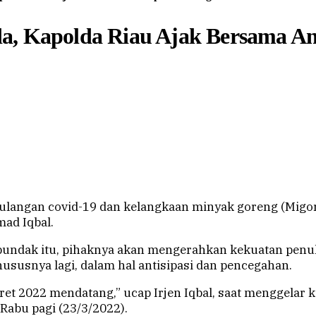
a, Kapolda Riau Ajak Bersama Ant
angan covid-19 dan kelangkaan minyak goreng (Migor), 
ad Iqbal.
i pundak itu, pihaknya akan mengerahkan kekuatan penu
susnya lagi, dalam hal antisipasi dan pencegahan.
aret 2022 mendatang,” ucap Irjen Iqbal, saat menggela
a Rabu pagi (23/3/2022).