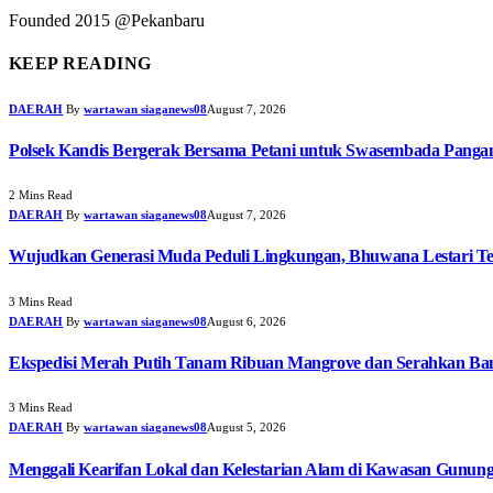
Founded 2015 @Pekanbaru
KEEP READING
DAERAH
By
wartawan siaganews08
August 7, 2026
Polsek Kandis Bergerak Bersama Petani untuk Swasembada Pang
2 Mins Read
DAERAH
By
wartawan siaganews08
August 7, 2026
Wujudkan Generasi Muda Peduli Lingkungan, Bhuwana Lestari T
3 Mins Read
DAERAH
By
wartawan siaganews08
August 6, 2026
Ekspedisi Merah Putih Tanam Ribuan Mangrove dan Serahkan Ban
3 Mins Read
DAERAH
By
wartawan siaganews08
August 5, 2026
Menggali Kearifan Lokal dan Kelestarian Alam di Kawasan Gunun