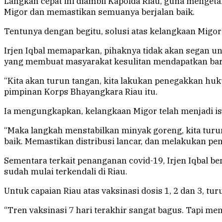
Langkah cepat ini diambil Kapolda Riau, guna mengetah
Migor dan memastikan semuanya berjalan baik.
Tentunya dengan begitu, solusi atas kelangkaan Migor 
Irjen Iqbal memaparkan, pihaknya tidak akan segan u
yang membuat masyarakat kesulitan mendapatkan bara
“Kita akan turun tangan, kita lakukan penegakkan h
pimpinan Korps Bhayangkara Riau itu.
Ia mengungkapkan, kelangkaan Migor telah menjadi isu 
“Maka langkah menstabilkan minyak goreng, kita turun
baik. Memastikan distribusi lancar, dan melakukan pen
Sementara terkait penanganan covid-19, Irjen Iqbal be
sudah mulai terkendali di Riau.
Untuk capaian Riau atas vaksinasi dosis 1, 2 dan 3, tur
“Tren vaksinasi 7 hari terakhir sangat bagus. Tapi m