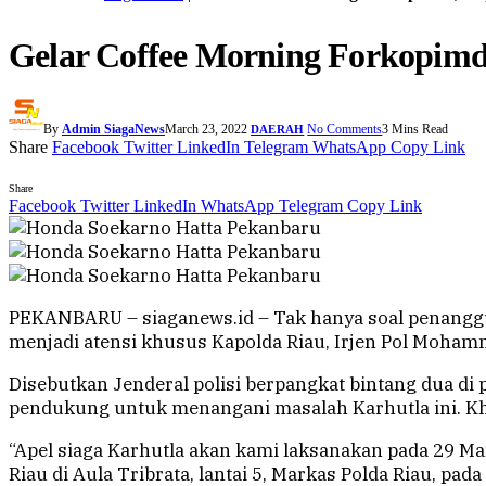
Gelar Coffee Morning Forkopimd
By
Admin SiagaNews
March 23, 2022
No Comments
3 Mins Read
DAERAH
Share
Facebook
Twitter
LinkedIn
Telegram
WhatsApp
Copy Link
Share
Facebook
Twitter
LinkedIn
WhatsApp
Telegram
Copy Link
PEKANBARU – siaganews.id – Tak hanya soal penanggul
menjadi atensi khusus Kapolda Riau, Irjen Pol Mohamm
Disebutkan Jenderal polisi berpangkat bintang dua d
pendukung untuk menangani masalah Karhutla ini. Khu
“Apel siaga Karhutla akan kami laksanakan pada 29 M
Riau di Aula Tribrata, lantai 5, Markas Polda Riau, pad