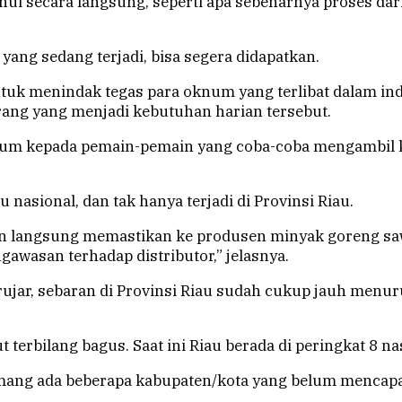
ui secara langsung, seperti apa sebenarnya proses dari 
yang sedang terjadi, bisa segera didapatkan.
ntuk menindak tegas para oknum yang terlibat dalam i
ng yang menjadi kebutuhan harian tersebut.
ukum kepada pemain-pemain yang coba-coba mengambil k
nasional, dan tak hanya terjadi di Provinsi Riau.
 langsung memastikan ke produsen minyak goreng sawit 
gawasan terhadap distributor,” jelasnya.
rujar, sebaran di Provinsi Riau sudah cukup jauh menur
ut terbilang bagus. Saat ini Riau berada di peringkat 8 
emang ada beberapa kabupaten/kota yang belum mencapai