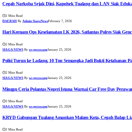
Cegah Narkoba Sejak Dini, Kapolsek Tualang dan LAN Siak Edukas
2 Mins Read
DAERAH
By
Admin SiagaNews
February 7, 2026
Hari Keenam Ops Keselamatan LK 2026, Satlantas Polres Siak Genc
2 Mins Read
SIAGA NEWS
By
ws perawang
January 25, 2026
Polisi Turun ke Ladang, 10 Ton Semangka Jadi Bukti Ketahanan P
2 Mins Read
SIAGA NEWS
By
ws perawang
January 25, 2026
Minggu Ceria Polantas Negeri Istana Warnai Car Free Day Perawa
3 Mins Read
SIAGA NEWS
By
ws perawang
January 25, 2026
KRYD Gabungan Tualang Amankan Malam Kota, Cegah Balap Liar
2 Mins Read