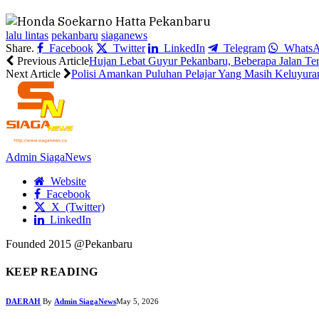
lalu lintas
pekanbaru
siaganews
Share.
Facebook
Twitter
LinkedIn
Telegram
Whats
Previous Article
Hujan Lebat Guyur Pekanbaru, Beberapa Jalan Te
Next Article
Polisi Amankan Puluhan Pelajar Yang Masih Keluyur
Admin SiagaNews
Website
Facebook
X (Twitter)
LinkedIn
Founded 2015 @Pekanbaru
KEEP READING
DAERAH
By
Admin SiagaNews
May 5, 2026