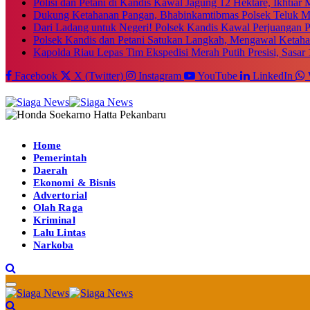
Polisi dan Petani di Kandis Kawal Jagung 12 Hektare, Ikhtia
Dukung Ketahanan Pangan, Bhabinkamtibmas Polsek Teluk M
Dari Ladang untuk Negeri! Polsek Kandis Kawal Perjuangan
Polsek Kandis dan Petani Satukan Langkah, Mengawal Ketah
Kapolda Riau Lepas Tim Ekspedisi Merah Putih Presisi, Sasar 
Facebook
X (Twitter)
Instagram
YouTube
LinkedIn
Home
Pemerintah
Daerah
Ekonomi & Bisnis
Advertorial
Olah Raga
Kriminal
Lalu Lintas
Narkoba