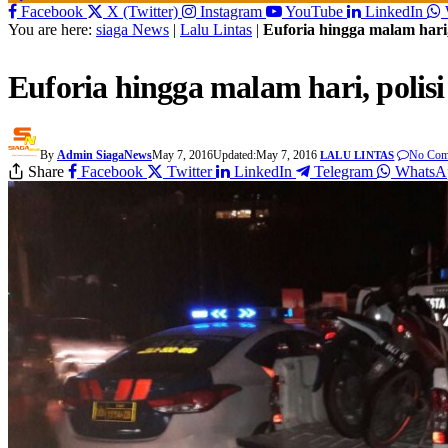
Facebook
X (Twitter)
Instagram
YouTube
LinkedIn
You are here:
siaga News
|
Lalu Lintas
|
Euforia hingga malam hari,
Euforia hingga malam hari, polis
By
Admin SiagaNews
May 7, 2016
Updated:
May 7, 2016
No Com
LALU LINTAS
Share
Facebook
Twitter
LinkedIn
Telegram
WhatsA