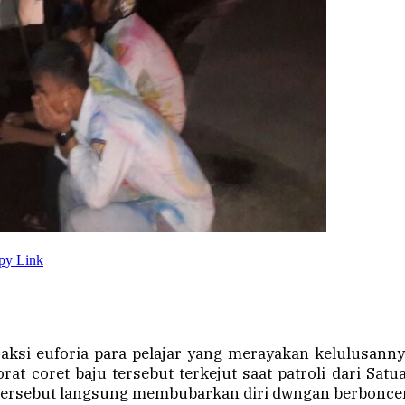
py Link
 euforia para pelajar yang merayakan kelulusannya 
at coret baju tersebut terkejut saat patroli dari Sa
 tersebut langsung membubarkan diri dwngan berbonc