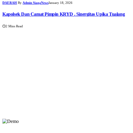
DAERAH
By
Admin SiagaNews
January 18, 2026
Kapolsek Dan Camat Pimpin KRYD . Sinergitas Upika Tualang
2 Mins Read