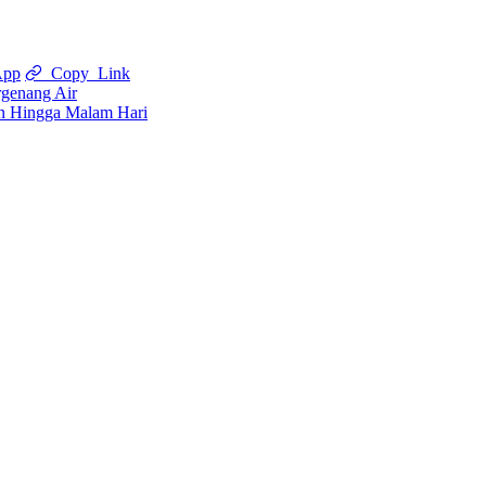
App
Copy Link
rgenang Air
an Hingga Malam Hari