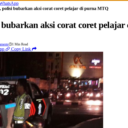
WhatsApp
 polisi bubarkan aksi corat coret pelajar di purna MTQ
i bubarkan aksi corat coret pelaj
ments
1 Min Read
pp
Copy Link