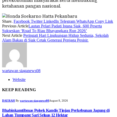
perekonomian masyarakat serta mendukung
ketahanan pangan nasional.
Share.
Facebook
Twitter
LinkedIn
Telegram
WhatsApp
Copy Link
Previous Article
Lautan Pelari Padati Istana Siak, 600 Peserta
Sukseskan ‘Road To Riau Bhayangkara Run 2026’
Next Article
Peringati Hari Lingkungan Hidup Sedunia, Sekolah
Alam Bakau di Siak Cetak Generasi Penjaga Pesisir.
wartawan siaganews08
Website
KEEP READING
DAERAH
By
wartawan siaganews08
August 8, 2026
Bhabinkamtibmas Polsek Kandis Tinjau Perkebunan Jagung di
Lahan Tumpang Sari Seluas 12 Hektar