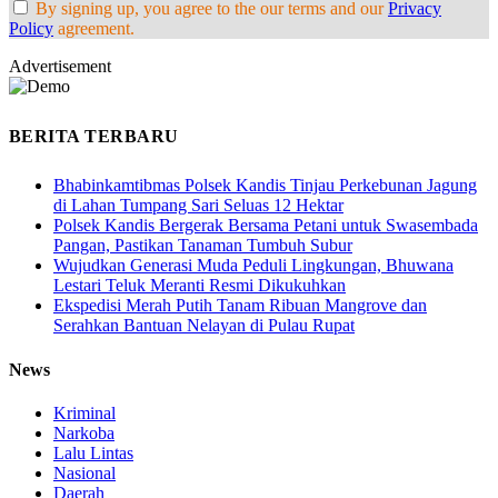
By signing up, you agree to the our terms and our
Privacy
Policy
agreement.
Advertisement
BERITA TERBARU
Bhabinkamtibmas Polsek Kandis Tinjau Perkebunan Jagung
di Lahan Tumpang Sari Seluas 12 Hektar
Polsek Kandis Bergerak Bersama Petani untuk Swasembada
Pangan, Pastikan Tanaman Tumbuh Subur
Wujudkan Generasi Muda Peduli Lingkungan, Bhuwana
Lestari Teluk Meranti Resmi Dikukuhkan
Ekspedisi Merah Putih Tanam Ribuan Mangrove dan
Serahkan Bantuan Nelayan di Pulau Rupat
News
Kriminal
Narkoba
Lalu Lintas
Nasional
Daerah