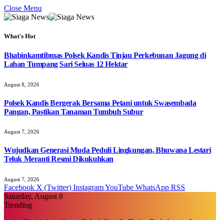
Close Menu
What's Hot
Bhabinkamtibmas Polsek Kandis Tinjau Perkebunan Jagung di
Lahan Tumpang Sari Seluas 12 Hektar
August 8, 2026
Polsek Kandis Bergerak Bersama Petani untuk Swasembada
Pangan, Pastikan Tanaman Tumbuh Subur
August 7, 2026
Wujudkan Generasi Muda Peduli Lingkungan, Bhuwana Lestari
Teluk Meranti Resmi Dikukuhkan
August 7, 2026
Facebook
X (Twitter)
Instagram
YouTube
WhatsApp
RSS
Saturday, August 8
Trending