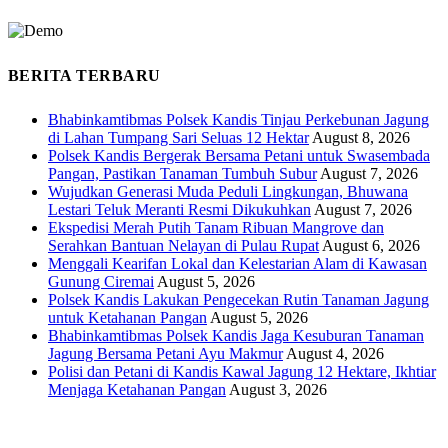
BERITA TERBARU
Bhabinkamtibmas Polsek Kandis Tinjau Perkebunan Jagung
di Lahan Tumpang Sari Seluas 12 Hektar
August 8, 2026
Polsek Kandis Bergerak Bersama Petani untuk Swasembada
Pangan, Pastikan Tanaman Tumbuh Subur
August 7, 2026
Wujudkan Generasi Muda Peduli Lingkungan, Bhuwana
Lestari Teluk Meranti Resmi Dikukuhkan
August 7, 2026
Ekspedisi Merah Putih Tanam Ribuan Mangrove dan
Serahkan Bantuan Nelayan di Pulau Rupat
August 6, 2026
Menggali Kearifan Lokal dan Kelestarian Alam di Kawasan
Gunung Ciremai
August 5, 2026
Polsek Kandis Lakukan Pengecekan Rutin Tanaman Jagung
untuk Ketahanan Pangan
August 5, 2026
Bhabinkamtibmas Polsek Kandis Jaga Kesuburan Tanaman
Jagung Bersama Petani Ayu Makmur
August 4, 2026
Polisi dan Petani di Kandis Kawal Jagung 12 Hektare, Ikhtiar
Menjaga Ketahanan Pangan
August 3, 2026