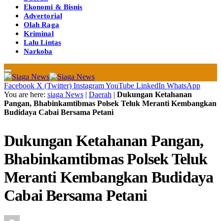
Ekonomi & Bisnis
Advertorial
Olah Raga
Kriminal
Lalu Lintas
Narkoba
Facebook
X (Twitter)
Instagram
YouTube
LinkedIn
WhatsApp
You are here:
siaga News
|
Daerah
|
Dukungan Ketahanan
Pangan, Bhabinkamtibmas Polsek Teluk Meranti Kembangkan
Budidaya Cabai Bersama Petani
Dukungan Ketahanan Pangan,
Bhabinkamtibmas Polsek Teluk
Meranti Kembangkan Budidaya
Cabai Bersama Petani