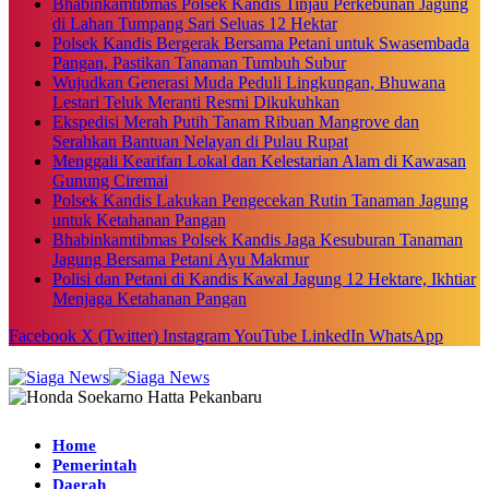
Bhabinkamtibmas Polsek Kandis Tinjau Perkebunan Jagung
di Lahan Tumpang Sari Seluas 12 Hektar
Polsek Kandis Bergerak Bersama Petani untuk Swasembada
Pangan, Pastikan Tanaman Tumbuh Subur
Wujudkan Generasi Muda Peduli Lingkungan, Bhuwana
Lestari Teluk Meranti Resmi Dikukuhkan
Ekspedisi Merah Putih Tanam Ribuan Mangrove dan
Serahkan Bantuan Nelayan di Pulau Rupat
Menggali Kearifan Lokal dan Kelestarian Alam di Kawasan
Gunung Ciremai
Polsek Kandis Lakukan Pengecekan Rutin Tanaman Jagung
untuk Ketahanan Pangan
Bhabinkamtibmas Polsek Kandis Jaga Kesuburan Tanaman
Jagung Bersama Petani Ayu Makmur
Polisi dan Petani di Kandis Kawal Jagung 12 Hektare, Ikhtiar
Menjaga Ketahanan Pangan
Facebook
X (Twitter)
Instagram
YouTube
LinkedIn
WhatsApp
Home
Pemerintah
Daerah