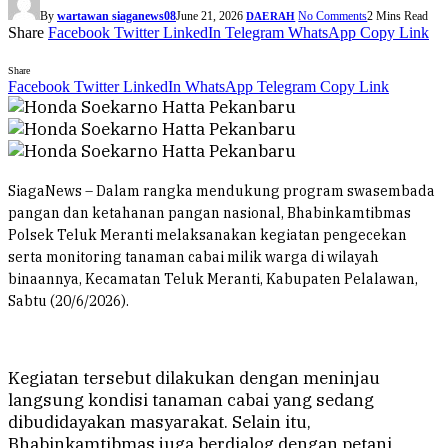
By
wartawan siaganews08
June 21, 2026
No Comments
2 Mins Read
DAERAH
Share
Facebook
Twitter
LinkedIn
Telegram
WhatsApp
Copy Link
Share
Facebook
Twitter
LinkedIn
WhatsApp
Telegram
Copy Link
SiagaNews – Dalam rangka mendukung program swasembada
pangan dan ketahanan pangan nasional, Bhabinkamtibmas
Polsek Teluk Meranti melaksanakan kegiatan pengecekan
serta monitoring tanaman cabai milik warga di wilayah
binaannya, Kecamatan Teluk Meranti, Kabupaten Pelalawan,
Sabtu (20/6/2026).
Kegiatan tersebut dilakukan dengan meninjau
langsung kondisi tanaman cabai yang sedang
dibudidayakan masyarakat. Selain itu,
Bhabinkamtibmas juga berdialog dengan petani