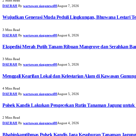
2 Mins Read
DAERAH
By
wartawan siaganews08
August 7, 2026
Wujudkan Generasi Muda Peduli Lingkungan, Bhuwana Lestari T
3 Mins Read
DAERAH
By
wartawan siaganews08
August 6, 2026
Ekspedisi Merah Putih Tanam Ribuan Mangrove dan Serahkan Ban
3 Mins Read
DAERAH
By
wartawan siaganews08
August 5, 2026
Menggali Kearifan Lokal dan Kelestarian Alam di Kawasan Gunun
4 Mins Read
DAERAH
By
wartawan siaganews08
August 5, 2026
Polsek Kandis Lakukan Pengecekan Rutin Tanaman Jagung untuk
2 Mins Read
DAERAH
By
wartawan siaganews08
August 4, 2026
Bhabinkamtibmas Polsek Kandis Jaga Kesuburan Tanaman Jagun