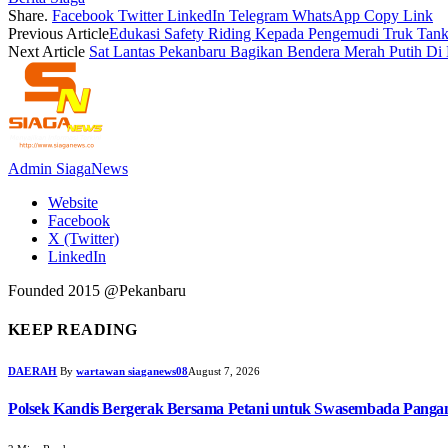
Share.
Facebook
Twitter
LinkedIn
Telegram
WhatsApp
Copy Link
Previous Article
Edukasi Safety Riding Kepada Pengemudi Truk Tank
Next Article
Sat Lantas Pekanbaru Bagikan Bendera Merah Putih Di 
Admin SiagaNews
Website
Facebook
X (Twitter)
LinkedIn
Founded 2015 @Pekanbaru
KEEP READING
DAERAH
By
wartawan siaganews08
August 7, 2026
Polsek Kandis Bergerak Bersama Petani untuk Swasembada Pang