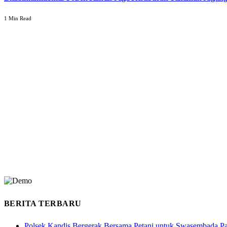
1 Min Read
BERITA TERBARU
Polsek Kandis Bergerak Bersama Petani untuk Swasembada P