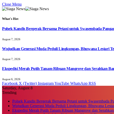
Close Menu
What's Hot
Polsek Kandis Bergerak Bersama Petani untuk Swasembada Pang
August 7, 2026
Wujudkan Generasi Muda Peduli Lingkungan, Bhuwana Lestari T
August 7, 2026
Ekspedisi Merah Putih Tanam Ribuan Mangrove dan Serahkan Ban
August 6, 2026
Facebook
X (Twitter)
Instagram
YouTube
WhatsApp
RSS
Saturday, August 8
Trending
Polsek Kandis Bergerak Bersama Petani untuk Swasembada P
Wujudkan Generasi Muda Peduli Lingkungan, Bhuwana Lestar
Ekspedisi Merah Putih Tanam Ribuan Mangrove dan Serahkan