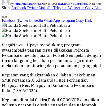
By
wartawan siaganews08
May 18, 2026
No Comments
2 Mins Read
DAERAH
Share
Facebook
Twitter
LinkedIn
Telegram
WhatsApp
Copy Link
Share
Facebook
Twitter
LinkedIn
WhatsApp
Telegram
Copy Link
SiagaNews – Upaya mendukung program
swasembada pangan terus dilakukan Polresta
Pekanbaru melalui jajaran Polsek Senapelan dengan
turun langsung ke lahan pertanian warga untuk
melakukan monitoring dan penanaman jagung pipil.
Kegiatan yang dilaksanakan di lahan Perkebunan
SMK Pertanian Jl. Alamanda I Kel. Perhentian
Marpoyan Kec. Marpoyan Damai Kota Pekanbaru,
Rabu (13/06/2026).
Kegiatan dimulai Sekira Pukul 07.30 WIB dan diikuti
seluruh personil Polsek Senapelan dan Kelompok