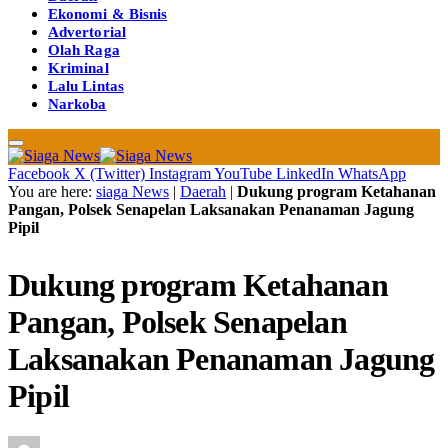
Ekonomi & Bisnis
Advertorial
Olah Raga
Kriminal
Lalu Lintas
Narkoba
Facebook
X (Twitter)
Instagram
YouTube
LinkedIn
WhatsApp
You are here:
siaga News
|
Daerah
|
Dukung program Ketahanan
Pangan, Polsek Senapelan Laksanakan Penanaman Jagung
Pipil
Dukung program Ketahanan
Pangan, Polsek Senapelan
Laksanakan Penanaman Jagung
Pipil