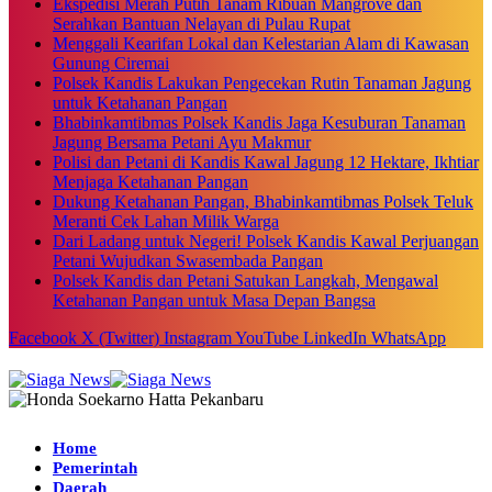
Ekspedisi Merah Putih Tanam Ribuan Mangrove dan
Serahkan Bantuan Nelayan di Pulau Rupat
Menggali Kearifan Lokal dan Kelestarian Alam di Kawasan
Gunung Ciremai
Polsek Kandis Lakukan Pengecekan Rutin Tanaman Jagung
untuk Ketahanan Pangan
Bhabinkamtibmas Polsek Kandis Jaga Kesuburan Tanaman
Jagung Bersama Petani Ayu Makmur
Polisi dan Petani di Kandis Kawal Jagung 12 Hektare, Ikhtiar
Menjaga Ketahanan Pangan
Dukung Ketahanan Pangan, Bhabinkamtibmas Polsek Teluk
Meranti Cek Lahan Milik Warga
Dari Ladang untuk Negeri! Polsek Kandis Kawal Perjuangan
Petani Wujudkan Swasembada Pangan
Polsek Kandis dan Petani Satukan Langkah, Mengawal
Ketahanan Pangan untuk Masa Depan Bangsa
Facebook
X (Twitter)
Instagram
YouTube
LinkedIn
WhatsApp
Home
Pemerintah
Daerah