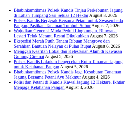
Bhabinkamtibmas Polsek Kandis Tinjau Perkebunan Jagung
di Lahan Tumpang Sari Seluas 12 Hektar
August 8, 2026
Polsek Kandis Bergerak Bersama Petani untuk Swasembada
Pangan, Pastikan Tanaman Tumbuh Subur
August 7, 2026
Wujudkan Generasi Muda Peduli Lingkungan, Bhuwana
Lestari Teluk Meranti Resmi Dikukuhkan
August 7, 2026
Ekspedisi Merah Putih Tanam Ribuan Mangrove dan
Serahkan Bantuan Nelayan di Pulau Rupat
August 6, 2026
Menggali Kearifan Lokal dan Kelestarian Alam di Kawasan
Gunung Ciremai
August 5, 2026
Polsek Kandis Lakukan Pengecekan Rutin Tanaman Jagung
untuk Ketahanan Pangan
August 5, 2026
Bhabinkamtibmas Polsek Kandis Jaga Kesuburan Tanaman
Jagung Bersama Petani Ayu Makmur
August 4, 2026
Polisi dan Petani di Kandis Kawal Jagung 12 Hektare, Ikhtiar
Menjaga Ketahanan Pangan
August 3, 2026