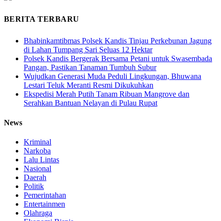
BERITA TERBARU
Bhabinkamtibmas Polsek Kandis Tinjau Perkebunan Jagung
di Lahan Tumpang Sari Seluas 12 Hektar
Polsek Kandis Bergerak Bersama Petani untuk Swasembada
Pangan, Pastikan Tanaman Tumbuh Subur
Wujudkan Generasi Muda Peduli Lingkungan, Bhuwana
Lestari Teluk Meranti Resmi Dikukuhkan
Ekspedisi Merah Putih Tanam Ribuan Mangrove dan
Serahkan Bantuan Nelayan di Pulau Rupat
News
Kriminal
Narkoba
Lalu Lintas
Nasional
Daerah
Politik
Pemerintahan
Entertainmen
Olahraga