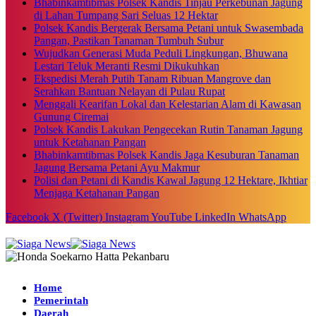
Bhabinkamtibmas Polsek Kandis Tinjau Perkebunan Jagung
di Lahan Tumpang Sari Seluas 12 Hektar
Polsek Kandis Bergerak Bersama Petani untuk Swasembada
Pangan, Pastikan Tanaman Tumbuh Subur
Wujudkan Generasi Muda Peduli Lingkungan, Bhuwana
Lestari Teluk Meranti Resmi Dikukuhkan
Ekspedisi Merah Putih Tanam Ribuan Mangrove dan
Serahkan Bantuan Nelayan di Pulau Rupat
Menggali Kearifan Lokal dan Kelestarian Alam di Kawasan
Gunung Ciremai
Polsek Kandis Lakukan Pengecekan Rutin Tanaman Jagung
untuk Ketahanan Pangan
Bhabinkamtibmas Polsek Kandis Jaga Kesuburan Tanaman
Jagung Bersama Petani Ayu Makmur
Polisi dan Petani di Kandis Kawal Jagung 12 Hektare, Ikhtiar
Menjaga Ketahanan Pangan
Facebook
X (Twitter)
Instagram
YouTube
LinkedIn
WhatsApp
Home
Pemerintah
Daerah