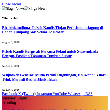
Close Menu
What's Hot
Bhabinkamtibmas Polsek Kandis Tinjau Perkebunan Jagung di
Lahan Tumpang Sari Seluas 12 Hektar
August 8, 2026
Polsek Kandis Bergerak Bersama Petani untuk Swasembada
Pangan, Pastikan Tanaman Tumbuh Subur
August 7, 2026
Wujudkan Generasi Muda Peduli Lingkungan, Bhuwana Lestari
Teluk Meranti Resmi Dikukuhkan
August 7, 2026
Facebook
X (Twitter)
Instagram
YouTube
WhatsApp
RSS
Saturday, August 8
Trending