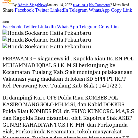
By
Admin SiagaNews
January 14, 2022
No Comments
2 Mins Read
DAERAH
Share
Facebook
Twitter
LinkedIn
Telegram
WhatsApp
Copy Link
Share
Facebook
Twitter
LinkedIn
WhatsApp
Telegram
Copy Link
PERAWANG – siaganews.id , Kapolda Riau IRJEN POL
MUHAMMAD IQBAL S.I.K. M.Si berkunjung ke
Kecamatan Tualang Kab. Siak meninjau pelaksanaan
Vaksinasi yang diadakan di lokasi SD YPPI PT.IKPP
Kel. Perawang Kec. Tualang Kab. Siak.( 14/1/22 ).
Di dampingi Karo OPS Polda Riau KOMBES POL
KASIRO MANGGOLO.MH.M.Si, dan Kabid DOKKES
Polda Riau KOMBES POL dr. PRIYO KUNCORO. M.A,R.S
dan Kapolda Riau disambut oleh Kapolres Siak AKBP
GUNAR RAHADIYANTO.S.I.K.,MH. dan Forkopimda
Siak, Forkopimda Kecamatan, tokoh masyarakat