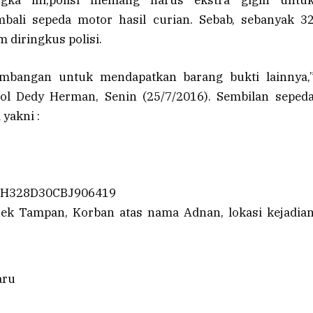
li sepeda motor hasil curian. Sebab, sebanyak 3
 diringkus polisi.
mbangan untuk mendapatkan barang bukti lainnya,
ol Dedy Herman, Senin (25/7/2016). Sembilan seped
yakni :
 MH328D30CBJ906419
lsek Tampan,
Korban
atas nama Adnan, lokasi kejadia