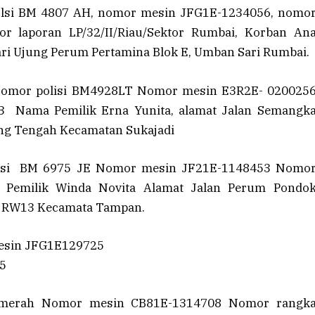
olsi BM 4807 AH, nomor mesin JFG1E-1234056, nomo
laporan LP/32/II/Riau/Sektor Rumbai, Korban An
Sari Ujung Perum
Pertamina
Blok E, Umban Sari Rumbai.
omor polisi BM4928LT Nomor mesin E3R2E- 020025
Nama Pemilik Erna Yunita, alamat Jalan Semangk
g Tengah Kecamatan Sukajadi
isi BM 6975 JE Nomor mesin JF21E-1148453 Nomo
Pemilik Winda Novita Alamat Jalan Perum Pondo
 RW13 Kecamata Tampan.
esin JFG1E129725
5
 merah Nomor mesin CB81E-1314708 Nomor rangk