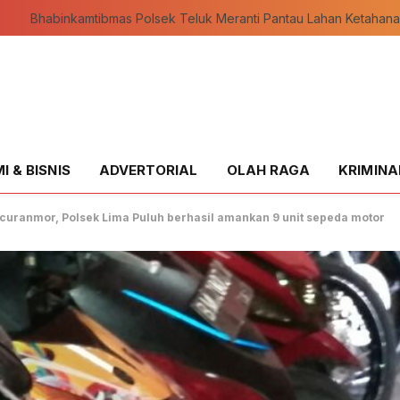
 & BISNIS
ADVERTORIAL
OLAH RAGA
KRIMINA
curanmor, Polsek Lima Puluh berhasil amankan 9 unit sepeda motor