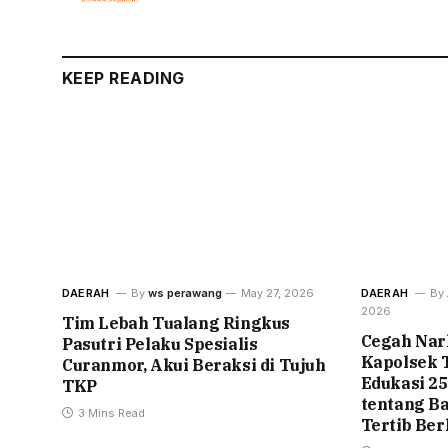
KEEP READING
DAERAH
By
ws perawang
May 27, 2026
DAERAH
By
2026
Tim Lebah Tualang Ringkus
Cegah Nark
Pasutri Pelaku Spesialis
Kapolsek 
Curanmor, Akui Beraksi di Tujuh
Edukasi 2
TKP
tentang B
3 Mins Read
Tertib Ber