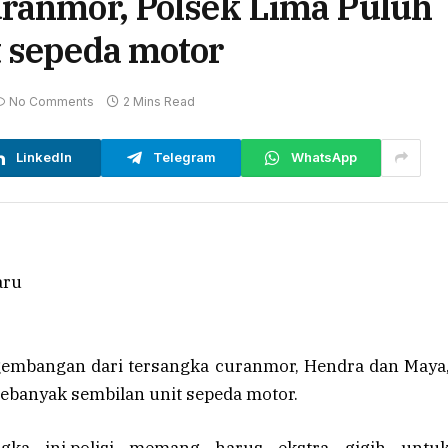
uranmor, Polsek Lima Puluh
t sepeda motor
No Comments
2 Mins Read
LinkedIn
Telegram
WhatsApp
embangan dari tersangka curanmor, Hendra dan Maya
sebanyak sembilan unit sepeda motor.
ngka ini,polisi memang harus ekstra gigih untu