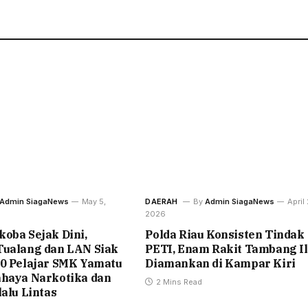
Admin SiagaNews
May 5,
DAERAH
By
Admin SiagaNews
April 
2026
oba Sejak Dini,
Polda Riau Konsisten Tindak
Tualang dan LAN Siak
PETI, Enam Rakit Tambang Il
50 Pelajar SMK Yamatu
Diamankan di Kampar Kiri
ahaya Narkotika dan
2 Mins Read
lalu Lintas