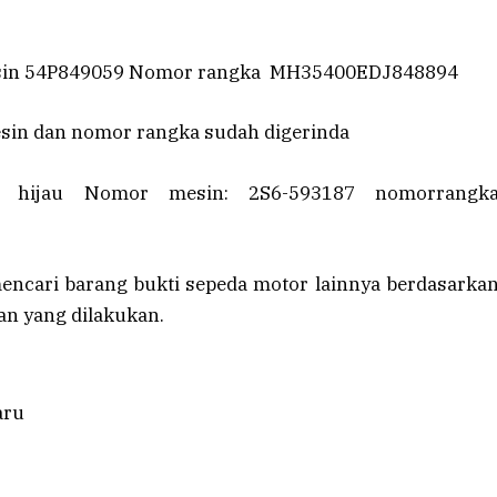
esin 54P849059 Nomor rangka MH35400EDJ848894
in dan nomor rangka sudah digerinda‎
a hijau Nomor mesin: 2S6-593187 nomorrangk
mencari barang bukti sepeda motor lainnya berdasarka
an yang dilakukan.