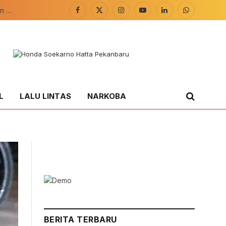
Bhabinkamtibmas Polsek Teluk Meranti Pantau Lahan Ketahanan Pangan
Facebook
X
Instagram
YouTube
LinkedIn
WhatsApp
(Twitter)
L
LALU LINTAS
NARKOBA
BERITA TERBARU