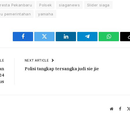
lresta Pekanbaru
Polsek
siaganews
Slider siaga
ru pemerintahan
yamaha
Facebook
Twitter
LinkedIn
Telegram
WhatsAp
LE
NEXT ARTICLE
an
Polisi tangkap tersangka judi sie jie
24
us
Website
Face