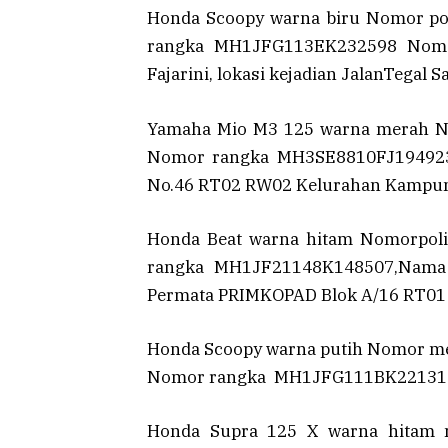
‎Honda Scoopy warna biru Nomor p
rangka MH1JFG113EK232598 Nomor 
Fajarini, lokasi kejadian JalanTegal 
Yamaha Mio
M3 125 warna merah N
Nomor rangka MH3SE8810FJ194923 
No.46 RT02 RW02 Kelurahan Kampun
Honda Beat
warna hitam Nomorpol
rangka MH1JF21148K148507,Nama 
Permata PRIMKOPAD Blok A/16 RT01
Honda Scoopy warna putih Nomor m
Nomor rangka MH1JFG111BK22131
Honda Supra 125 X warna hitam