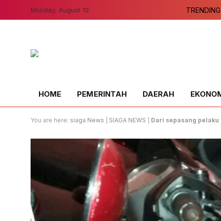
Monday, August 10
TRENDING
HOME
PEMERINTAH
DAERAH
EKONOMI
You are here:
siaga News
|
SIAGA NEWS
|
Dari sepasang pelaku 