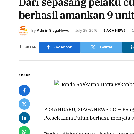
Dari sepasang pelaku c
berhasil amankan 9 uni
By
Admin SiagaNews
July 25, 2016
SIAGA NEWS
Share
Facebook
Twitter
SHARE
PEKANBARU
, SIAGANEWS.CO – Peng
Polsek Lima Puluh berhasil menyita 
Paska diringkusnya kedua tersa