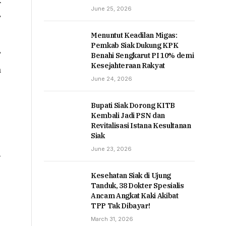
June 25, 2026
2
Menuntut Keadilan Migas:
Pemkab Siak Dukung KPK
”
Benahi Sengkarut PI 10% demi
Kesejahteraan Rakyat
a
June 24, 2026
Bupati Siak Dorong KITB
Kembali Jadi PSN dan
Revitalisasi Istana Kesultanan
Siak
June 23, 2026
n
Kesehatan Siak di Ujung
Tanduk, 38 Dokter Spesialis
Ancam Angkat Kaki Akibat
TPP Tak Dibayar!
March 31, 2026