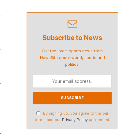
r
a
Subscribe to News
6
a
Get the latest sports news from
NewsSite about world, sports and
politics.
r
k
By signing up, you agree to the our
terms and our
Privacy Policy
agreement.
a