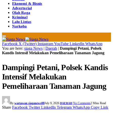
Ekonomi & Bisnis
Advertorial
Olah Raga
Kriminal
Lalu Lintas
Narkoba
Facebook
X (Twitter)
Instagram
YouTube
LinkedIn
WhatsApp
You are here:
siaga News
|
Daerah
|
Dampingi Petani, Polsek
Kandis Intensif Melakukan Pemeliharaan Tanaman Jagung
Dampingi Petani, Polsek Kandis
Intensif Melakukan
Pemeliharaan Tanaman Jagung
By
wartawan siaganews08
July 9, 2026
No Comments
2 Mins Read
DAERAH
Share
Facebook
Twitter
LinkedIn
Telegram
WhatsApp
Copy Link