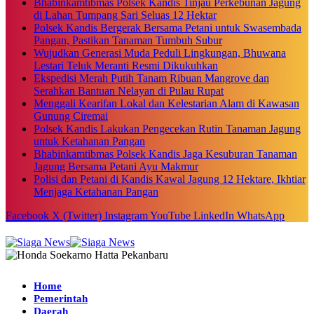
Bhabinkamtibmas Polsek Kandis Tinjau Perkebunan Jagung
di Lahan Tumpang Sari Seluas 12 Hektar
Polsek Kandis Bergerak Bersama Petani untuk Swasembada
Pangan, Pastikan Tanaman Tumbuh Subur
Wujudkan Generasi Muda Peduli Lingkungan, Bhuwana
Lestari Teluk Meranti Resmi Dikukuhkan
Ekspedisi Merah Putih Tanam Ribuan Mangrove dan
Serahkan Bantuan Nelayan di Pulau Rupat
Menggali Kearifan Lokal dan Kelestarian Alam di Kawasan
Gunung Ciremai
Polsek Kandis Lakukan Pengecekan Rutin Tanaman Jagung
untuk Ketahanan Pangan
Bhabinkamtibmas Polsek Kandis Jaga Kesuburan Tanaman
Jagung Bersama Petani Ayu Makmur
Polisi dan Petani di Kandis Kawal Jagung 12 Hektare, Ikhtiar
Menjaga Ketahanan Pangan
Facebook
X (Twitter)
Instagram
YouTube
LinkedIn
WhatsApp
Home
Pemerintah
Daerah