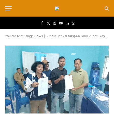
Facebook
X (Twitter)
Instagram
YouTube
LinkedIn
WhatsApp
You are here:
siaga News
|
Buntut Sanksi Suspen BGN Pusat, Yayasan BIR Siap Setor Rp70 Juta Sebulan ke Investor Lewat Mediasi Camat Tualang