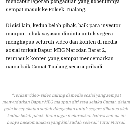
mencabut laporan pengaduan yang sebelumnya
sempat masuk ke Polsek Tualang.
Di sisi lain, kedua belah pihak, baik para investor
maupun pihak yayasan diminta untuk segera
menghapus seluruh video dan konten di media
sosial terkait Dapur MBG Maredan Barat 2,
termasuk konten yang sempat mencemarkan
nama baik Camat Tualang secara pribadi.
“Terkait video-video miring di media sosial yang sempat
menyudutkan Dapur MBG maupun diri saya selaku Camat, dalam
poin kesepakatan sudah ditegaskan untuk segera dihapus oleh
kedua belah pihak. Kami ingin meluruskan bahwa semua ini
hanya miskomunikasi yang kini sudah selesai,” tutur Mursal.