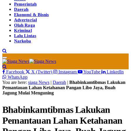
Pemerintah
Daerah
Ekonomi & Bisnis
Advertorial
Olah Raga
Kriminal
Lalu Lintas
Narkoba
Facebook
X (Twitter)
Instagram
YouTube
LinkedIn
WhatsApp
You are here:
siaga News
|
Daerah
|
Bhabinkamtibmas Lakukan
Pemantauan Lahan Ketahanan Pangan Libo Jaya, Buah
Jagung Mulai Menguning
Bhabinkamtibmas Lakukan
Pemantauan Lahan Ketahanan