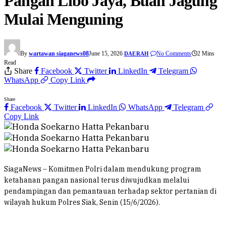
Pangan Libo Jaya, Buah Jagung
Mulai Menguning
By
wartawan siaganews08
June 15, 2026
No Comments
2 Mins
DAERAH
Read
Share
Facebook
Twitter
LinkedIn
Telegram
WhatsApp
Copy Link
Share
Facebook
Twitter
LinkedIn
WhatsApp
Telegram
Copy Link
SiagaNews – Komitmen Polri dalam mendukung program
ketahanan pangan nasional terus diwujudkan melalui
pendampingan dan pemantauan terhadap sektor pertanian di
wilayah hukum Polres Siak, Senin (15/6/2026).