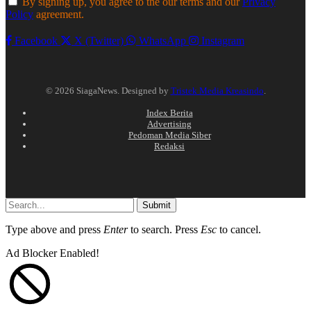
By signing up, you agree to the our terms and our
Privacy
Policy
agreement.
Facebook
X (Twitter)
WhatsApp
Instagram
© 2026 SiagaNews. Designed by
Tristek Media Kreasindo
.
Index Berita
Advertising
Pedoman Media Siber
Redaksi
Submit
Type above and press
Enter
to search. Press
Esc
to cancel.
Ad Blocker Enabled!