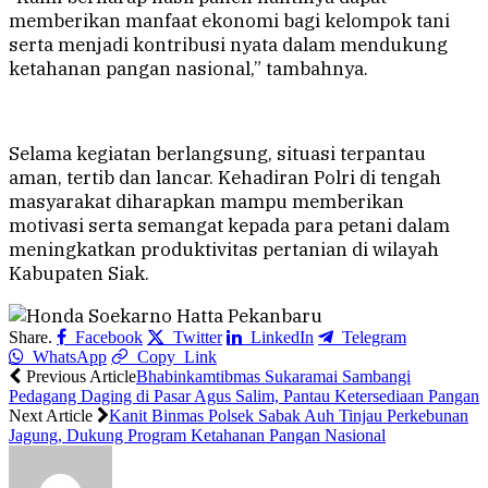
memberikan manfaat ekonomi bagi kelompok tani
serta menjadi kontribusi nyata dalam mendukung
ketahanan pangan nasional,” tambahnya.
Selama kegiatan berlangsung, situasi terpantau
aman, tertib dan lancar. Kehadiran Polri di tengah
masyarakat diharapkan mampu memberikan
motivasi serta semangat kepada para petani dalam
meningkatkan produktivitas pertanian di wilayah
Kabupaten Siak.
Share.
Facebook
Twitter
LinkedIn
Telegram
WhatsApp
Copy Link
Previous Article
Bhabinkamtibmas Sukaramai Sambangi
Pedagang Daging di Pasar Agus Salim, Pantau Ketersediaan Pangan
Next Article
Kanit Binmas Polsek Sabak Auh Tinjau Perkebunan
Jagung, Dukung Program Ketahanan Pangan Nasional