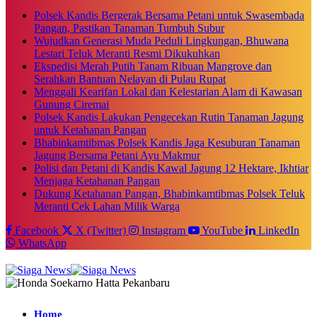
Polsek Kandis Bergerak Bersama Petani untuk Swasembada
Pangan, Pastikan Tanaman Tumbuh Subur
Wujudkan Generasi Muda Peduli Lingkungan, Bhuwana
Lestari Teluk Meranti Resmi Dikukuhkan
Ekspedisi Merah Putih Tanam Ribuan Mangrove dan
Serahkan Bantuan Nelayan di Pulau Rupat
Menggali Kearifan Lokal dan Kelestarian Alam di Kawasan
Gunung Ciremai
Polsek Kandis Lakukan Pengecekan Rutin Tanaman Jagung
untuk Ketahanan Pangan
Bhabinkamtibmas Polsek Kandis Jaga Kesuburan Tanaman
Jagung Bersama Petani Ayu Makmur
Polisi dan Petani di Kandis Kawal Jagung 12 Hektare, Ikhtiar
Menjaga Ketahanan Pangan
Dukung Ketahanan Pangan, Bhabinkamtibmas Polsek Teluk
Meranti Cek Lahan Milik Warga
Facebook
X (Twitter)
Instagram
YouTube
LinkedIn
WhatsApp
Home