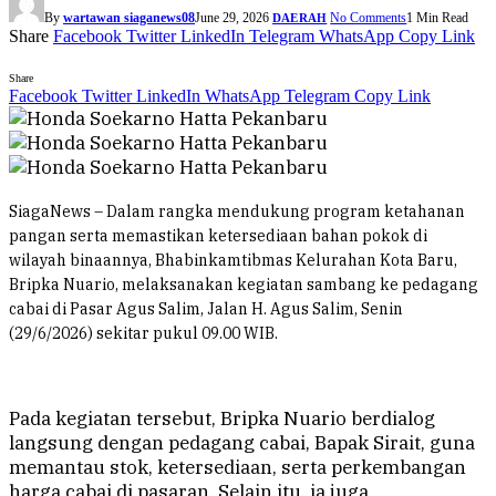
By
wartawan siaganews08
June 29, 2026
No Comments
1 Min Read
DAERAH
Share
Facebook
Twitter
LinkedIn
Telegram
WhatsApp
Copy Link
Share
Facebook
Twitter
LinkedIn
WhatsApp
Telegram
Copy Link
SiagaNews – Dalam rangka mendukung program ketahanan
pangan serta memastikan ketersediaan bahan pokok di
wilayah binaannya, Bhabinkamtibmas Kelurahan Kota Baru,
Bripka Nuario, melaksanakan kegiatan sambang ke pedagang
cabai di Pasar Agus Salim, Jalan H. Agus Salim, Senin
(29/6/2026) sekitar pukul 09.00 WIB.
Pada kegiatan tersebut, Bripka Nuario berdialog
langsung dengan pedagang cabai, Bapak Sirait, guna
memantau stok, ketersediaan, serta perkembangan
harga cabai di pasaran. Selain itu, ia juga