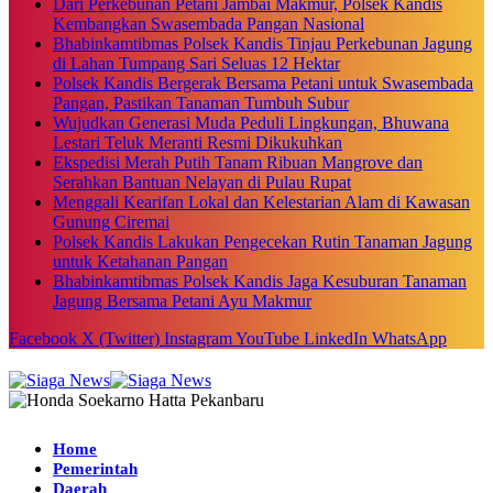
Dari Perkebunan Petani Jambai Makmur, Polsek Kandis
Kembangkan Swasembada Pangan Nasional
Bhabinkamtibmas Polsek Kandis Tinjau Perkebunan Jagung
di Lahan Tumpang Sari Seluas 12 Hektar
Polsek Kandis Bergerak Bersama Petani untuk Swasembada
Pangan, Pastikan Tanaman Tumbuh Subur
Wujudkan Generasi Muda Peduli Lingkungan, Bhuwana
Lestari Teluk Meranti Resmi Dikukuhkan
Ekspedisi Merah Putih Tanam Ribuan Mangrove dan
Serahkan Bantuan Nelayan di Pulau Rupat
Menggali Kearifan Lokal dan Kelestarian Alam di Kawasan
Gunung Ciremai
Polsek Kandis Lakukan Pengecekan Rutin Tanaman Jagung
untuk Ketahanan Pangan
Bhabinkamtibmas Polsek Kandis Jaga Kesuburan Tanaman
Jagung Bersama Petani Ayu Makmur
Facebook
X (Twitter)
Instagram
YouTube
LinkedIn
WhatsApp
Home
Pemerintah
Daerah