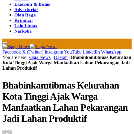
Ekonomi & Bisnis
Advertorial
Olah Raga
Kriminal
Lalu Lintas
Narkoba
Facebook
X (Twitter)
Instagram
YouTube
LinkedIn
WhatsApp
You are here:
siaga News
|
Daerah
|
Bhabinkamtibmas Kelurahan
Kota Tinggi Ajak Warga Manfaatkan Lahan Pekarangan Jadi
Lahan Produktif
Bhabinkamtibmas Kelurahan
Kota Tinggi Ajak Warga
Manfaatkan Lahan Pekarangan
Jadi Lahan Produktif