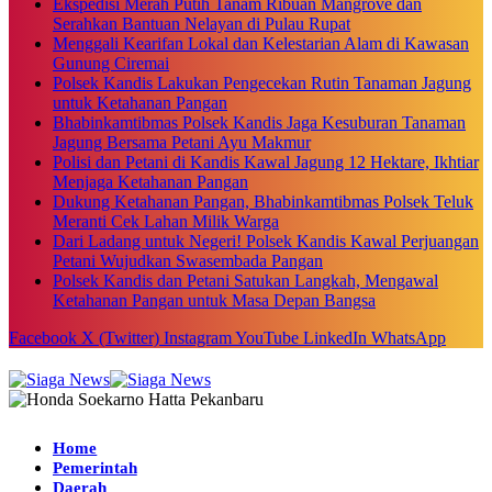
Ekspedisi Merah Putih Tanam Ribuan Mangrove dan
Serahkan Bantuan Nelayan di Pulau Rupat
Menggali Kearifan Lokal dan Kelestarian Alam di Kawasan
Gunung Ciremai
Polsek Kandis Lakukan Pengecekan Rutin Tanaman Jagung
untuk Ketahanan Pangan
Bhabinkamtibmas Polsek Kandis Jaga Kesuburan Tanaman
Jagung Bersama Petani Ayu Makmur
Polisi dan Petani di Kandis Kawal Jagung 12 Hektare, Ikhtiar
Menjaga Ketahanan Pangan
Dukung Ketahanan Pangan, Bhabinkamtibmas Polsek Teluk
Meranti Cek Lahan Milik Warga
Dari Ladang untuk Negeri! Polsek Kandis Kawal Perjuangan
Petani Wujudkan Swasembada Pangan
Polsek Kandis dan Petani Satukan Langkah, Mengawal
Ketahanan Pangan untuk Masa Depan Bangsa
Facebook
X (Twitter)
Instagram
YouTube
LinkedIn
WhatsApp
Home
Pemerintah
Daerah