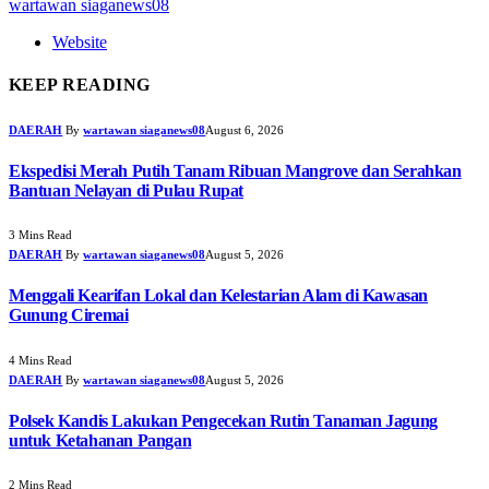
wartawan siaganews08
Website
KEEP READING
DAERAH
By
wartawan siaganews08
August 6, 2026
Ekspedisi Merah Putih Tanam Ribuan Mangrove dan Serahkan
Bantuan Nelayan di Pulau Rupat
3 Mins Read
DAERAH
By
wartawan siaganews08
August 5, 2026
Menggali Kearifan Lokal dan Kelestarian Alam di Kawasan
Gunung Ciremai
4 Mins Read
DAERAH
By
wartawan siaganews08
August 5, 2026
Polsek Kandis Lakukan Pengecekan Rutin Tanaman Jagung
untuk Ketahanan Pangan
2 Mins Read