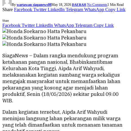
By
wartawan siaganews08
May 18, 2026
No Comments
1 Min Read
DAERAH
Share
Facebook
Twitter
LinkedIn
Telegram
WhatsApp
Copy Link
Share
Facebook
Twitter
LinkedIn
WhatsApp
Telegram
Copy Link
SiagaNews – Dalam rangka mendukung program
ketahanan pangan nasional, Bhabinkamtibmas
Kelurahan Kota Tinggi, Aipda Arif Wahyudi,
melaksanakan kegiatan sambang warga sekaligus
mengajak masyarakat untuk memanfaatkan lahan
pekarangan yang kosong agar menjadi lahan
produktif, Senin (18/05/2026) sekitar pukul 09.00
WIB.
Dalam kegiatan tersebut, Aipda Arif Wahyudi
meninjau langsung lahan pekarangan milik warga
yang telah dimanfaatkan untuk menanam tanaman