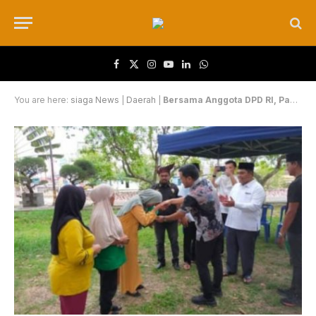
Facebook
X (Twitter)
Instagram
YouTube
LinkedIn
WhatsApp
You are here:
siaga News
|
Daerah
|
Bersama Anggota DPD RI, Panitia Bazar di Bengkalis Berbagi Bingkisan Ramadan