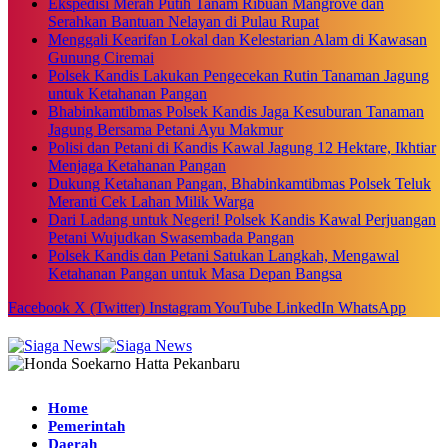
Ekspedisi Merah Putih Tanam Ribuan Mangrove dan
Serahkan Bantuan Nelayan di Pulau Rupat
Menggali Kearifan Lokal dan Kelestarian Alam di Kawasan
Gunung Ciremai
Polsek Kandis Lakukan Pengecekan Rutin Tanaman Jagung
untuk Ketahanan Pangan
Bhabinkamtibmas Polsek Kandis Jaga Kesuburan Tanaman
Jagung Bersama Petani Ayu Makmur
Polisi dan Petani di Kandis Kawal Jagung 12 Hektare, Ikhtiar
Menjaga Ketahanan Pangan
Dukung Ketahanan Pangan, Bhabinkamtibmas Polsek Teluk
Meranti Cek Lahan Milik Warga
Dari Ladang untuk Negeri! Polsek Kandis Kawal Perjuangan
Petani Wujudkan Swasembada Pangan
Polsek Kandis dan Petani Satukan Langkah, Mengawal
Ketahanan Pangan untuk Masa Depan Bangsa
Facebook
X (Twitter)
Instagram
YouTube
LinkedIn
WhatsApp
Home
Pemerintah
Daerah