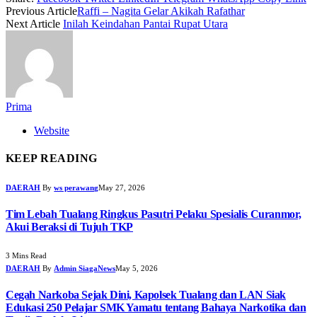
Previous Article
Raffi – Nagita Gelar Akikah Rafathar
Next Article
Inilah Keindahan Pantai Rupat Utara
Prima
Website
KEEP READING
DAERAH
By
ws perawang
May 27, 2026
Tim Lebah Tualang Ringkus Pasutri Pelaku Spesialis Curanmor,
Akui Beraksi di Tujuh TKP
3 Mins Read
DAERAH
By
Admin SiagaNews
May 5, 2026
Cegah Narkoba Sejak Dini, Kapolsek Tualang dan LAN Siak
Edukasi 250 Pelajar SMK Yamatu tentang Bahaya Narkotika dan