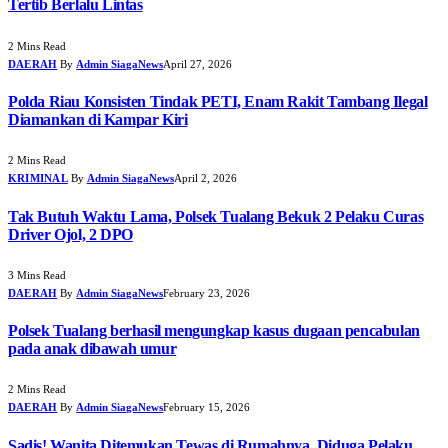
Tertib Berlalu Lintas
2 Mins Read
DAERAH
By
Admin SiagaNews
April 27, 2026
Polda Riau Konsisten Tindak PETI, Enam Rakit Tambang Ilegal
Diamankan di Kampar Kiri
2 Mins Read
KRIMINAL
By
Admin SiagaNews
April 2, 2026
Tak Butuh Waktu Lama, Polsek Tualang Bekuk 2 Pelaku Curas
Driver Ojol, 2 DPO
3 Mins Read
DAERAH
By
Admin SiagaNews
February 23, 2026
Polsek Tualang berhasil mengungkap kasus dugaan pencabulan
pada anak dibawah umur
2 Mins Read
DAERAH
By
Admin SiagaNews
February 15, 2026
Sadis! Wanita Ditemukan Tewas di Rumahnya, Diduga Pelaku