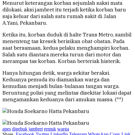
Menurut keterangan korban sejumlah saksi mata
dilokasi, aksi jambret itu terjadi ketika korban baru
saja keluar dari salah satu rumah sakit di Jalan
A.Yani, Pekanbaru.
Ketika itu, korban duduk di halte Trans Metro, sambil
menenteng tas kresek berisikan obat-obatan. Pada
saat bersamaan, kedua pelaku menghampiri korban.
Salah satu diantara mereka turun dari motor dan
merampas tas korban. Korban berteriak histerik.
Hanya hitungan detik, warga sekitar beraksi.
Keduanya pemuda itu diamankan warga dan
kemudian menjadi bulan-bulanan tangan warga.
Beruntung polisi yang melintas disekitar lokasi dapat
mengamankan keduanya dari amukan massa. (**)
apes
digebuk
jambret
remuk
warga
Share.
Facebook
Twitter
LinkedIn
Telegram
WhatsApp
Copy Link