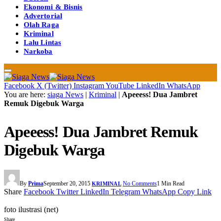
Ekonomi & Bisnis
Advertorial
Olah Raga
Kriminal
Lalu Lintas
Narkoba
Facebook
X (Twitter)
Instagram
YouTube
LinkedIn
WhatsApp
You are here:
siaga News
|
Kriminal
|
Apeeess! Dua Jambret
Remuk Digebuk Warga
Apeeess! Dua Jambret Remuk
Digebuk Warga
By
Prima
September 20, 2015
No Comments
1 Min Read
KRIMINAL
Share
Facebook
Twitter
LinkedIn
Telegram
WhatsApp
Copy Link
foto ilustrasi (net)
Share