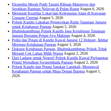
Ekspedisi Merah Putih Tanam Ribuan Mangrove dan
Serahkan Bantuan Nelayan di Pulau Rupat
August 6, 2026
Menggali Kearifan Lokal dan Kelestarian Alam di Kawasan
Gunung Ciremai
August 5, 2026
Polsek Kandis Lakukan Pengecekan Rutin Tanaman Jagung
untuk Ketahanan Pangan
August 5, 2026
Bhabinkamtibmas Polsek Kandis Jaga Kesuburan Tanaman
Jagung Bersama Petani Ayu Makmur
August 4, 2026
Polisi dan Petani di Kandis Kawal Jagung 12 Hektare, Ikhtiar
Menjaga Ketahanan Pangan
August 3, 2026
Dukung Ketahanan Pangan, Bhabinkamtibmas Polsek Teluk
Meranti Cek Lahan Milik Warga
August 2, 2026
Dari Ladang untuk Negeri! Polsek Kandis Kawal Perjuangan
Petani Wujudkan Swasembada Pangan
August 2, 2026
Polsek Kandis dan Petani Satukan Langkah, Mengawal
Ketahanan Pangan untuk Masa Depan Bangsa
August 1,
2026