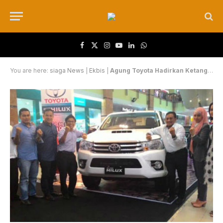
Facebook
X (Twitter)
Instagram
YouTube
LinkedIn
WhatsApp
You are here:
siaga News
|
Ekbis
|
Agung Toyota Hadirkan Ketangguhan All New Hilux di Riau