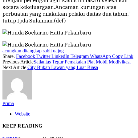
menjadi penengah agar kasus ini bisa diselesaikan
secara kekeluargaan.Ancaman kurungan atas
perbuatan yang dilakukan pelaku diatas dua tahun,”
tutup Ipda Sulaiman.(def)
acungkan
ditangkap
sabit
uajng
Share.
Facebook
Twitter
LinkedIn
Telegram
WhatsApp
Copy Link
Previous Article
Satlantas Tegur Pemakaian Plat Mobil Modivikasi
Next Article
City Bukan Lawan yang Luar Biasa
Prima
Website
KEEP READING