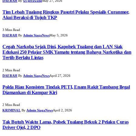
DAERAH
By
ws perawang
May 27, 2026
Tim Lebah Tualang Ringkus Pasutri Pelaku Spesialis Curanmor,
Akui Beraksi di Tujuh TKP
3 Mins Read
DAERAH
By
Admin SiagaNews
May 5, 2026
Cegah Narkoba Sejak Dini, Kapolsek Tualang dan LAN Siak
Edukasi 250 Pelajar SMK Yamatu tentang Bahaya Narkotika dan
Tertib Berlalu Lintas
2 Mins Read
DAERAH
By
Admin SiagaNews
April 27, 2026
Polda Riau Konsisten Tindak PETI, Enam Rakit Tambang Ilegal
Diamankan di Kampar Kiri
2 Mins Read
KRIMINAL
By
Admin SiagaNews
April 2, 2026
Tak Butuh Waktu Lama, Polsek Tualang Bekuk 2 Pelaku Curas
Driver Ojol, 2 DPO