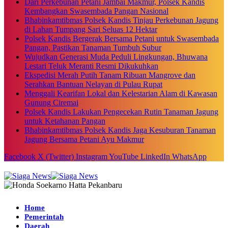
Dari Perkebunan Petani Jambai Makmur, Polsek Kandis
Kembangkan Swasembada Pangan Nasional
Bhabinkamtibmas Polsek Kandis Tinjau Perkebunan Jagung
di Lahan Tumpang Sari Seluas 12 Hektar
Polsek Kandis Bergerak Bersama Petani untuk Swasembada
Pangan, Pastikan Tanaman Tumbuh Subur
Wujudkan Generasi Muda Peduli Lingkungan, Bhuwana
Lestari Teluk Meranti Resmi Dikukuhkan
Ekspedisi Merah Putih Tanam Ribuan Mangrove dan
Serahkan Bantuan Nelayan di Pulau Rupat
Menggali Kearifan Lokal dan Kelestarian Alam di Kawasan
Gunung Ciremai
Polsek Kandis Lakukan Pengecekan Rutin Tanaman Jagung
untuk Ketahanan Pangan
Bhabinkamtibmas Polsek Kandis Jaga Kesuburan Tanaman
Jagung Bersama Petani Ayu Makmur
Facebook
X (Twitter)
Instagram
YouTube
LinkedIn
WhatsApp
Home
Pemerintah
Daerah