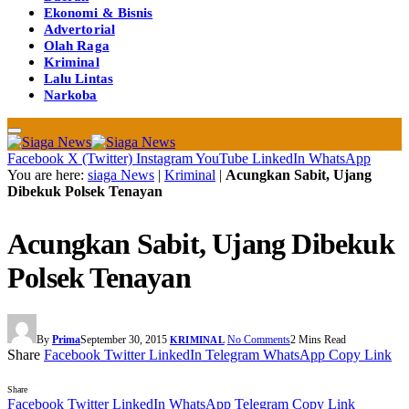
Ekonomi & Bisnis
Advertorial
Olah Raga
Kriminal
Lalu Lintas
Narkoba
Facebook
X (Twitter)
Instagram
YouTube
LinkedIn
WhatsApp
You are here:
siaga News
|
Kriminal
|
Acungkan Sabit, Ujang
Dibekuk Polsek Tenayan
Acungkan Sabit, Ujang Dibekuk
Polsek Tenayan
By
Prima
September 30, 2015
No Comments
2 Mins Read
KRIMINAL
Share
Facebook
Twitter
LinkedIn
Telegram
WhatsApp
Copy Link
Share
Facebook
Twitter
LinkedIn
WhatsApp
Telegram
Copy Link