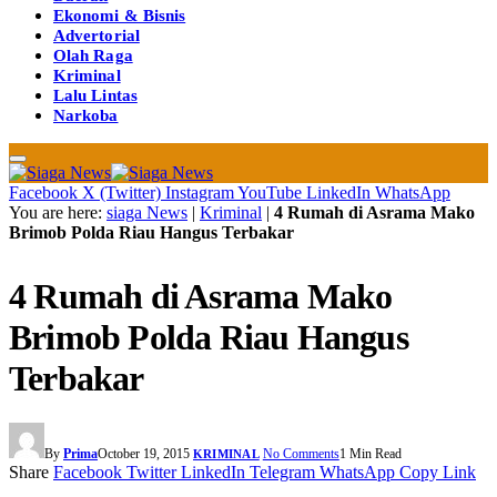
Ekonomi & Bisnis
Advertorial
Olah Raga
Kriminal
Lalu Lintas
Narkoba
Facebook
X (Twitter)
Instagram
YouTube
LinkedIn
WhatsApp
You are here:
siaga News
|
Kriminal
|
4 Rumah di Asrama Mako
Brimob Polda Riau Hangus Terbakar
4 Rumah di Asrama Mako
Brimob Polda Riau Hangus
Terbakar
By
Prima
October 19, 2015
No Comments
1 Min Read
KRIMINAL
Share
Facebook
Twitter
LinkedIn
Telegram
WhatsApp
Copy Link