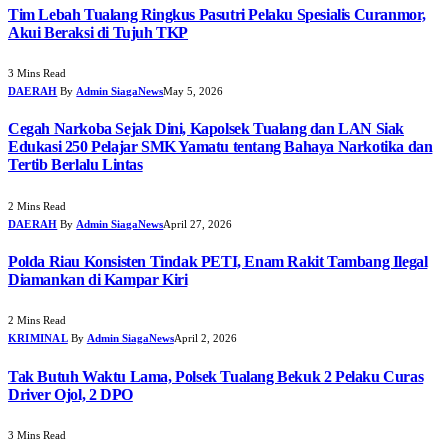
Tim Lebah Tualang Ringkus Pasutri Pelaku Spesialis Curanmor,
Akui Beraksi di Tujuh TKP
3 Mins Read
DAERAH
By
Admin SiagaNews
May 5, 2026
Cegah Narkoba Sejak Dini, Kapolsek Tualang dan LAN Siak
Edukasi 250 Pelajar SMK Yamatu tentang Bahaya Narkotika dan
Tertib Berlalu Lintas
2 Mins Read
DAERAH
By
Admin SiagaNews
April 27, 2026
Polda Riau Konsisten Tindak PETI, Enam Rakit Tambang Ilegal
Diamankan di Kampar Kiri
2 Mins Read
KRIMINAL
By
Admin SiagaNews
April 2, 2026
Tak Butuh Waktu Lama, Polsek Tualang Bekuk 2 Pelaku Curas
Driver Ojol, 2 DPO
3 Mins Read