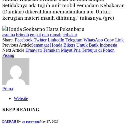
Setidaknya ada tujuh unit mobil Pemadam Kebakaran
(Damkar) dikerahkan memadamkan api. Untuk
kerugian materi masih dihitung,” tukasnya. (grc)
asrama
brimob
empat
riau
rumah
terbakar
Share.
Facebook
Twitter
LinkedIn
Telegram
WhatsApp
Copy Link
Previous Article
Semangat Honda Bikers Untuk Batik Indonesia
Next Article
Ernawati Temukan Mayat Pria Terbujur di Pohon
Pisang
Prima
Website
KEEP READING
DAERAH
By
ws perawang
May 27, 2026