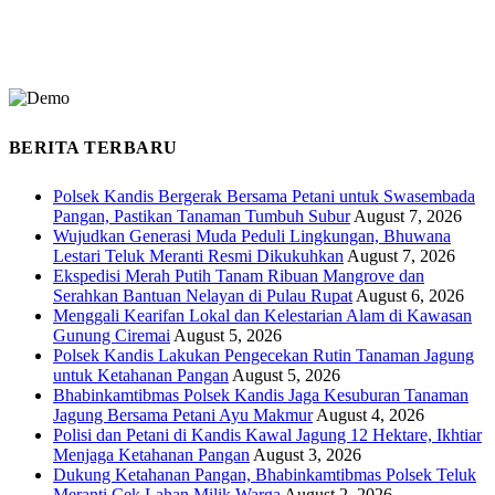
BERITA TERBARU
Polsek Kandis Bergerak Bersama Petani untuk Swasembada
Pangan, Pastikan Tanaman Tumbuh Subur
August 7, 2026
Wujudkan Generasi Muda Peduli Lingkungan, Bhuwana
Lestari Teluk Meranti Resmi Dikukuhkan
August 7, 2026
Ekspedisi Merah Putih Tanam Ribuan Mangrove dan
Serahkan Bantuan Nelayan di Pulau Rupat
August 6, 2026
Menggali Kearifan Lokal dan Kelestarian Alam di Kawasan
Gunung Ciremai
August 5, 2026
Polsek Kandis Lakukan Pengecekan Rutin Tanaman Jagung
untuk Ketahanan Pangan
August 5, 2026
Bhabinkamtibmas Polsek Kandis Jaga Kesuburan Tanaman
Jagung Bersama Petani Ayu Makmur
August 4, 2026
Polisi dan Petani di Kandis Kawal Jagung 12 Hektare, Ikhtiar
Menjaga Ketahanan Pangan
August 3, 2026
Dukung Ketahanan Pangan, Bhabinkamtibmas Polsek Teluk
Meranti Cek Lahan Milik Warga
August 2, 2026