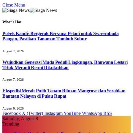
Close Menu
What's Hot
Polsek Kandis Bergerak Bersama Petani untuk Swasembada
Pangan, Pastikan Tanaman Tumbuh Subur
August 7, 2026
Wujudkan Generasi Muda Peduli Lingkungan, Bhuwana Lestari
Teluk Meranti Resmi Dikukuhkan
August 7, 2026
Ekspedisi Merah Putih Tanam Ribuan Mangrove dan Serahkan
Bantuan Nelayan di Pulau Rupat
August 6, 2026
Facebook
X (Twitter)
Instagram
YouTube
WhatsApp
RSS
Saturday, August 8
Trending