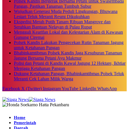
Polsek Kandis Bergerak Bersama Petani untuk Swasembada
Pangan, Pastikan Tanaman Tumbuh Subur
Wujudkan Generasi Muda Peduli Lingkungan, Bhuwana
Lestari Teluk Meranti Resmi Dikukuhkan
Ekspedisi Merah Putih Tanam Ribuan Mangrove dan
Serahkan Bantuan Nelayan di Pulau Rupat
Menggali Kearifan Lokal dan Kelestarian Alam di Kawasan
Gunung Ciremai
Polsek Kandis Lakukan Pengecekan Rutin Tanaman Jagung
untuk Ketahanan Pangan
Bhabinkamtibmas Polsek Kandis Jaga Kesuburan Tanaman
Jagung Bersama Petani Ayu Makmur
Polisi dan Petani di Kandis Kawal Jagung 12 Hektare, Ikhtiar
Menjaga Ketahanan Pangan
Dukung Ketahanan Pangan, Bhabinkamtibmas Polsek Teluk
Meranti Cek Lahan Milik Warga
Facebook
X (Twitter)
Instagram
YouTube
LinkedIn
WhatsApp
Home
Pemerintah
Daerah